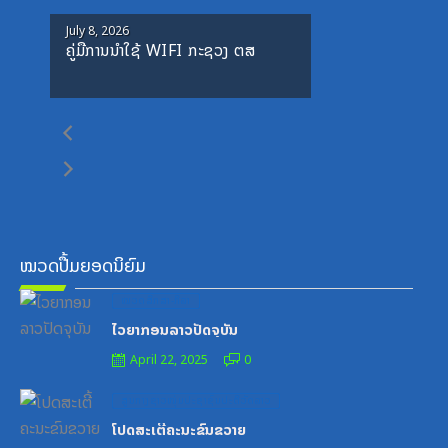
Posted
July 8, 2026
ຄູ່ມືການນຳໃຊ້ WIFI ກະຊວງ ຕສ
on
ໝວດປື້ມຍອດນິຍົມ
Posted
ໝວດສຶກສາ-ກິລາ
on
ໄວຍາກອນລາວປັດຈຸບັນ
April 22, 2025
0
Posted
ສູນກາງຊາວໜຸ່ມປະຊາຊົນປະຕິວັດລາວ
on
ໂປດສະເຕີ້ຄະນະຂົນຂວາຍ