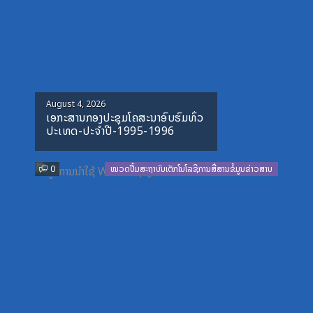
Posted
August 4, 2026
ເອກະສານກອງປະຊຸມໂຄສະນາອົບຮົມທົ່ວ
on
ປະເທດ-ປະຈໍາປີ-1995-1996
0
ໝວດປື້ມສະຖາບັນເຕັກໂນໂລຊີການສື່ສານຂໍ້ມູນຂ່າວສານ