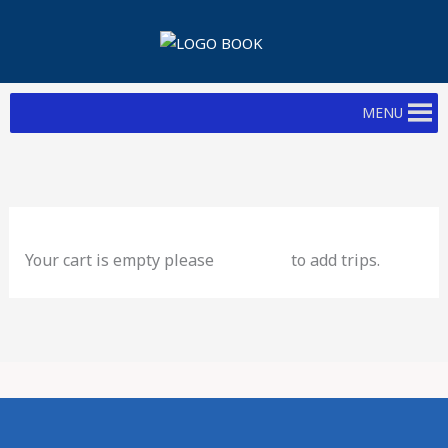
Skip
to
content
MENU
Your cart is empty please
to add trips.
click here