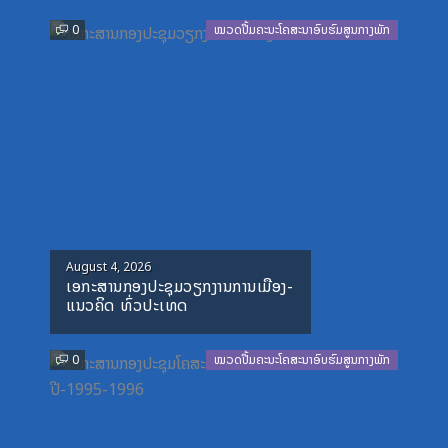
Previous
Next
0
ໝວດປື້ມຄະນະໂຄສະນາອົບຮົມສູນກາງພັກ
Posted
August 4, 2026
ເອກະສານກອງປະຊຸມວຽກງານການເມືອງ-
on
ແນວຄິດ ທົ່ວປະເທດ
0
ໝວດປື້ມຄະນະໂຄສະນາອົບຮົມສູນກາງພັກ