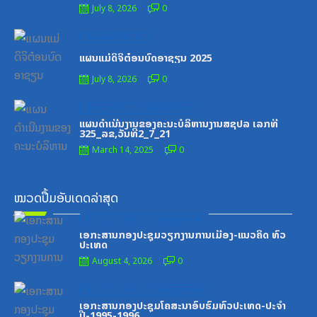
July 8, 2026
0
Posted
ເອກະສານຝຶກອົບຮົມ
on
ແຜນແມ່ດິຈິຕ໋ອນບົດອາຊຽນ 2025
July 8, 2026
0
Posted
ສູນກາງຊາວໜຸ່ມປະຊາຊົນປະຕິວັດລາວ
on
ແຜນດຳເນີນງານຂອງຄະນະບໍລິຫານງານສຊປລ ເລກທີ
325_ລຂ,ວັນທີ2_7_21
March 14, 2025
0
ໝວດປື້ມອັບເດດລ່າສຸດ
Posted
ໝວດປື້ມຄະນະໂຄສະນາອົບຮົມສູນກາງພັກ
on
ເອກະສານກອງປະຊຸມວຽກງານການເມືອງ-ແນວຄິດ ທົ່ວ
ປະເທດ
August 4, 2026
0
Posted
ໝວດປື້ມຄະນະໂຄສະນາອົບຮົມສູນກາງພັກ
on
ເອກະສານກອງປະຊຸມໂຄສະນາອົບຮົມທົ່ວປະເທດ-ປະຈໍາ
ປີ-1995-1996