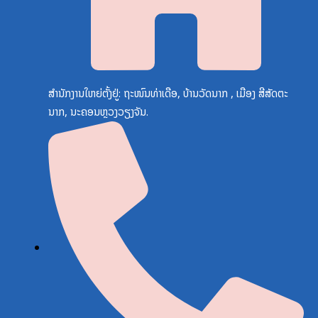
ສຳນັກງານໃຫຍ່ຕັ້ງຢູ່: ຖະໜົນທ່າເດືອ, ບ້ານວັດນາກ , ເມືອງ ສີສັດຕະ
ນາກ, ນະຄອນຫຼວງວຽງຈັນ.