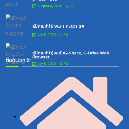
August 4, 2026
0
Posted
ໝວດປື້ມສະຖາບັນເຕັກໂນໂລຊີການສື່ສານຂໍ້ມູນຂ່າວສານ
on
ຄູ່ມືການນຳໃຊ້ WIFI ກະຊວງ ຕສ
July 8, 2026
0
Posted
ເອກະສານຝຶກອົບຮົມ
on
ຄູ່ມືການນຳໃຊ້ ລະບົບG-Share, G-Drive Web
Browser
ຕິດຕໍ່ພວກເຮົາ
July 8, 2026
0