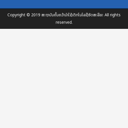
Copyright © 2019 ສະຖາບັນຄົ້ນຄວ້ານຳໃຊ້ເຕັກໂນໂລຊີອັດສະລິຍະ All rights
reserved.