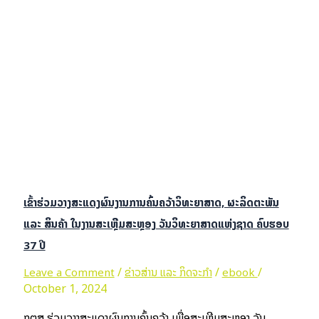
ສຳເລັດຝຶກອົບຮົມການນຳໃຊ້ລະບົບຄັງຄວາມຮູ້ຖານຂໍ້ມູນວິທະຍາສາດ ເຕັກໂນ
ໂລຊີ ຂອງລາວ ແລະ ລະບົບຄັງເອກະສານແບບເອເລັກໂຕຼນິກ (E-BOOK)
Read More »
ເຂົ້າຮ່ວມວາງສະແດງຜົນງານການຄົ້ນຄວ້າວິທະຍາສາດ, ຜະລິດຕະພັນ
ແລະ ສິນຄ້າ ໃນງານສະເຫຼີມສະຫຼອງ ວັນວິທະຍາສາດແຫ່ງຊາດ ຄົບຮອບ
37 ປີ
/
/
/
Leave a Comment
ຂ່າວສ່ານ ແລະ ກິດຈະກຳ
ebook
October 1, 2024
ກຕສ ຮ່ວມວາງສະແດງຜົນການຄົ້ນຄວ້າ ເພື່ອສະເຫຼີມສະຫຼອງ ວັນ