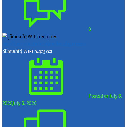
0
ໝວດປື້ມສະຖາບັນເຕັກໂນໂລຊີການສື່ສານຂໍ້ມູນຂ່າວສານ
ຄູ່ມືການນຳໃຊ້ WIFI ກະຊວງ ຕສ
Posted on
July 8,
2026
July 8, 2026