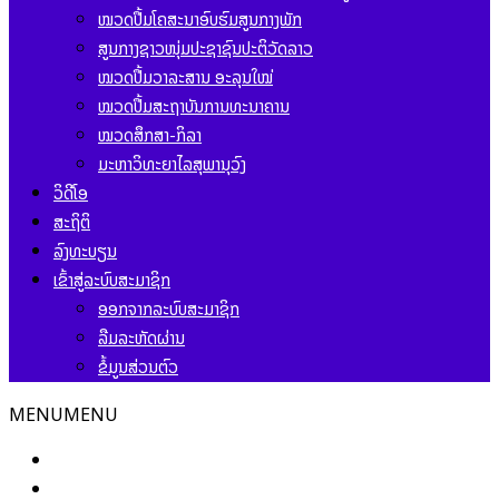
ໝວດປື້ມໂຄສະນາອົບຮົມສູນກາງພັກ
ສູນກາງຊາວໜຸ່ມປະຊາຊົນປະຕິວັດລາວ
ໝວດປື້ມວາລະສານ ອະລຸນໃໝ່
ໝວດປື້ມສະຖາບັນການທະນາຄານ
ໝວດສຶກສາ-ກິລາ
ມະຫາວິທະຍາໄລສຸພານຸວົງ
ວິດີໂອ
ສະຖິຕິ
ລົງທະບຽນ
ເຂົ້າສູ່ລະບົບສະມາຊິກ
ອອກຈາກລະບົບສະມາຊິກ
ລືມລະຫັດຜ່ານ
ຂໍ້ມູນສ່ວນຕົວ
MENU
MENU
ໜ້າຫຼັກ
ຂ່າວສານ ແລະ ກິດຈະກຳ