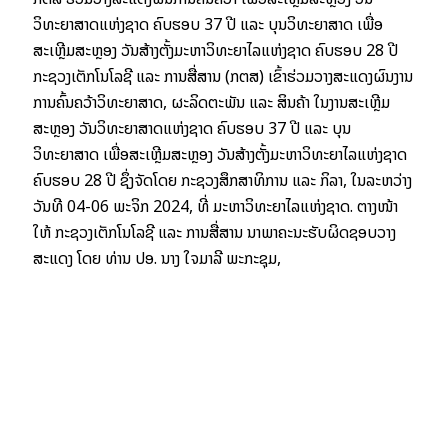
ວິທະຍາສາດແຫ່ງຊາດ ຄົບຮອບ 37 ປີ ແລະ ບຸນວິທະຍາສາດ ເພື່ອ
ສະເຫຼີມສະຫຼອງ ວັນສ້າງຕັ້ງມະຫາວິທະຍາໄລແຫ່ງຊາດ ຄົບຮອບ 28 ປີ
ກະຊວງເຕັກໂນໂລຊີ ແລະ ການສື່ສານ (ກຕສ) ເຂົ້າຮ່ວມວາງສະແດງຜົນງານ
ການຄົ້ນຄວ້າວິທະຍາສາດ, ຜະລິດຕະພັນ ແລະ ສິນຄ້າ ໃນງານສະເຫຼີມ
ສະຫຼອງ ວັນວິທະຍາສາດແຫ່ງຊາດ ຄົບຮອບ 37 ປີ ແລະ ບຸນ
ວິທະຍາສາດ ເພື່ອສະເຫຼີມສະຫຼອງ ວັນສ້າງຕັ້ງມະຫາວິທະຍາໄລແຫ່ງຊາດ
ຄົບຮອບ 28 ປີ ຊຶ່ງຈັດໂດຍ ກະຊວງສຶກສາທິການ ແລະ ກິລາ, ໃນລະຫວ່າງ
ວັນທີ 04-06 ພະຈິກ 2024, ທີ່ ມະຫາວິທະຍາໄລແຫ່ງຊາດ. ຕາງໜ້າ
ໃຫ້ ກະຊວງເຕັກໂນໂລຊີ ແລະ ການສື່ສານ ນໍາພາຄະນະຮັບຜິດຊອບວາງ
ສະແດງ ໂດຍ ທ່ານ ປອ. ນາງ ໃຈມາລີ ພະກະຊຸມ,
ເຂົ້າຮ່ວມວາງສະແດງຜົນງານການຄົ້ນຄວ້າວິທະຍາສາດ, ຜະລິດຕະພັນ ແລະ
ສິນຄ້າ ໃນງານສະເຫຼີມສະຫຼອງ ວັນວິທະຍາສາດແຫ່ງຊາດ ຄົບຮອບ 37 ປີ
Read More »