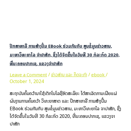
ປຶກສາຫາລື ການສ້າງປຶ້ມ EBook ຮ່ວມກັນກັບ ສູນຂໍ້ມູນຂ່າວສານ,
ມະຫາວິທະຍາໄລ ຈຳປາສັກ, ຊຶ່ງໄດ້ຈັດຂຶ້ນໃນວັນທີ 30 ກໍລະກົດ 2020,
ທີ່ນະຄອນປາກເຊ, ແຂວງຈໍາປາສັກ
/
/
/
Leave a Comment
ຂ່າວສ່ານ ແລະ ກິດຈະກຳ
ebook
October 1, 2024
ສະຖາບັນຄົ້ນຄວ້ານຳໃຊ້ເຕັກໂນໂລຊີອັດສະລິຍະ ໄດ້ສໍາເລັດການເຜີຍແຜ່
ຜົນງານການຄົ້ນຄວ້າ ວິທະຍາສາດ ແລະ ປຶກສາຫາລື ການສ້າງປຶ້ມ
EBook ຮ່ວມກັນກັບ ສູນຂໍ້ມູນຂ່າວສານ, ມະຫາວິທະຍາໄລ ຈຳປາສັກ, ຊຶ່ງ
ໄດ້ຈັດຂຶ້ນໃນວັນທີ 30 ກໍລະກົດ 2020, ທີ່ນະຄອນປາກເຊ, ແຂວງຈໍາ
ປາສັກ