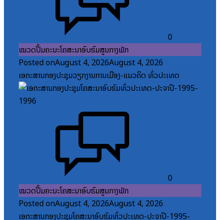
0
ໝວດປື້ມຄະນະໂຄສະນາອົບຮົມສູນກາງພັກ
Posted on
August 4, 2026
August 4, 2026
ເອກະສານກອງປະຊຸມວຽກງານການເມືອງ-ແນວຄິດ ທົ່ວປະເທດ
0
ໝວດປື້ມຄະນະໂຄສະນາອົບຮົມສູນກາງພັກ
Posted on
August 4, 2026
August 4, 2026
ເອກະສານກອງປະຊຸມໂຄສະນາອົບຮົມທົ່ວປະເທດ-ປະຈໍາປີ-1995-