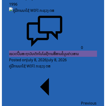
1996
0
ໝວດປື້ມສະຖາບັນເຕັກໂນໂລຊີການສື່ສານຂໍ້ມູນຂ່າວສານ
Posted on
July 8, 2026
July 8, 2026
ຄູ່ມືການນຳໃຊ້ WIFI ກະຊວງ ຕສ
Previous