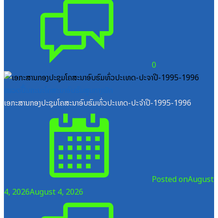
0
ໝວດປື້ມຄະນະໂຄສະນາອົບຮົມສູນກາງພັກ
ເອກະສານກອງປະຊຸມໂຄສະນາອົບຮົມທົ່ວປະເທດ-ປະຈໍາປີ-1995-1996
Posted on
August
4, 2026
August 4, 2026