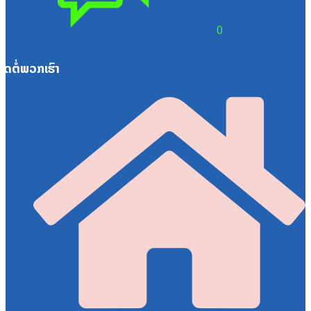
0
ຕິດຕໍ່ພວກເຮົາ