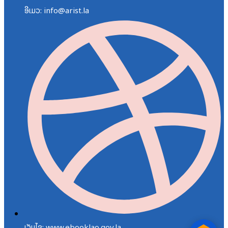
ອີເມວ: info@arist.la
ເວັບໄຊ: www.ebooklao.gov.la