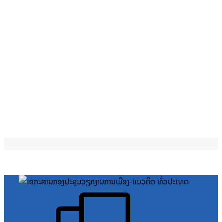
ປຶກສາຫາລື ການສ້າງປຶ້ມ EBook ຮ່ວມກັນກັບ ສູນຂໍ້ມູນຂ່າວສານ, ມະຫາ
ວິທະຍາໄລ ຈຳປາສັກ, ຊຶ່ງໄດ້ຈັດຂຶ້ນໃນວັນທີ 30 ກໍລະກົດ 2020, ທີ່
ນະຄອນປາກເຊ, ແຂວງຈໍາປາສັກ
Read More »