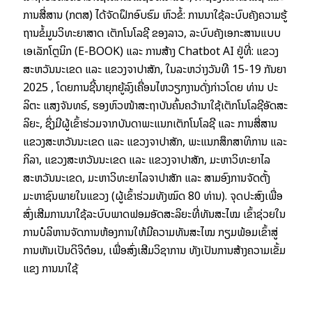
ການສື່ສານ (ກຕສ) ໄດ້ຈັດຝຶກອົບຮົມ ຫົວຂໍ້: ການນຳໃຊ້ລະບົບຄັງຄວາມຮູ້
ຖານຂໍ້ມູນວິທະຍາສາດ ເຕັກໂນໂລຊີ ຂອງລາວ, ລະບົບຄັງເອກະສານແບບ
ເອເລັກໂຕຼນິກ (E-BOOK) ແລະ ການສ້າງ Chatbot AI ຢູ່ທີ່: ແຂວງ
ສະຫວັນນະເຂດ ແລະ ແຂວງຈຳປາສັກ, ໃນລະຫວ່າງວັນທີ 15-19 ກັນຍາ
2025 , ໂດຍການຊີ້ນຳຍຸກຍູ້ລົງເຄື່ອນໄຫວຽກງານດັ່ງກ່າວໂດຍ ທ່ານ ປະ
ລິຕະ ແສງຈັນທຣ໌, ຮອງຫົວໜ້າສະຖາບັນຄົ້ນຄວ້ານຳໃຊ້ເຕັກໂນໂລຊີອັດສະ
ລິຍະ, ຊຶ່ງມີຜູ້ເຂົ້າຮ່ວມຈາກບັນດາພະແນກເຕັກໂນໂລຊີ ແລະ ການສື່ສານ
ແຂວງສະຫວັນນະເຂດ ແລະ ແຂວງຈຳປາສັກ, ພະແນກສຶກສາທິການ ແລະ
ກິລາ, ແຂວງສະຫວັນນະເຂດ ແລະ ແຂວງຈຳປາສັກ, ມະຫາວິທະຍາໄລ
ສະຫວັນນະເຂດ, ມະຫາວິທະຍາໄລຈຳປາສັກ ແລະ ສາມອົງການຈັດຕັ້ງ
ມະຫາຊົນພາຍໃນແຂວງ (ຜູ້ເຂົ້າຮ່ວມທັງໝົດ 80 ທ່ານ). ຈຸດປະສົງເພື່ອ
ສົ່ງເສີມການນຳໃຊ້ລະບົບພາດຟອມອັດສະລິຍະທີ່ທັນສະໄໝ ເຂົ້າຊ່ວຍໃນ
ການບໍລິຫານຈັດການຫ້ອງການໃຫ້ມີຄວາມທັນສະໄໝ ກຽມພ້ອມເຂົ້າສູ່
ການຫັນເປັນດິຈິຕ໋ອນ, ເພື່ອສົ່ງເສີມວິຊາການ ທັງເປັນການສ້າງຄວາມເຂັ້ມ
ແຂງ ການນຳໃຊ້