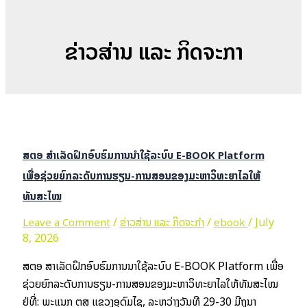
ຂ່າວສ່ານ ແລະ ກິດຈະກຳ
ສຕອ ສຳເລັດຝຶກອົບຮົມການນຳໃຊ້ລະບົບ E-BOOK Platform
ເພື່ອຊ່ວຍຍົກລະດັບການຮຽນ-ການສອນຂອງມະຫາວິທະຍາໄລໃຫ້
ທັນສະໄໝ
/
/
/
July
Leave a Comment
ຂ່າວສ່ານ ແລະ ກິດຈະກຳ
ebook
8, 2026
ສຕອ ສຳເລັດຝຶກອົບຮົມການນຳໃຊ້ລະບົບ E-BOOK Platform ເພື່ອ
ຊ່ວຍຍົກລະດັບການຮຽນ-ການສອນຂອງມະຫາວິທະຍາໄລໃຫ້ທັນສະໄໝ
ຢູ່ທີ່: ພະແນກ ຕສ ແຂວງອຸດົມໄຊ, ລະຫວ່າງວັນທີ 29-30 ມີຖຸນາ