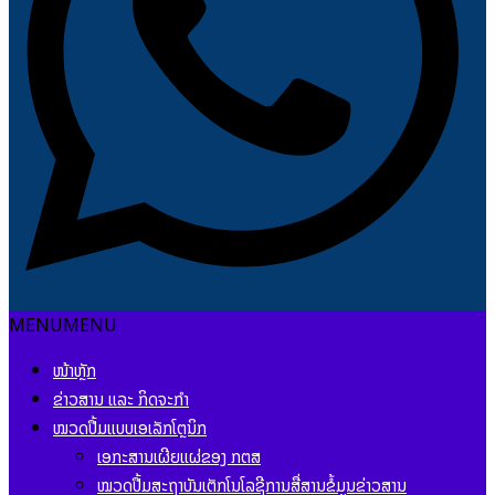
MENU
MENU
ໜ້າຫຼັກ
ຂ່າວສານ ແລະ ກິດຈະກຳ
ໝວດປື້ມແບບເອເລັກໂຕຼນິກ
ເອກະສານເຜີຍແຜ່ຂອງ ກຕສ
ໝວດປື້ມສະຖາບັນເຕັກໂນໂລຊີການສື່ສານຂໍ້ມູນຂ່າວສານ