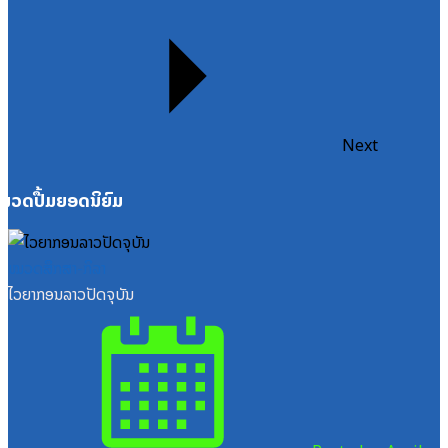
Next
ໝວດປື້ມຍອດນິຍົມ
ໝວດສຶກສາ-ກິລາ
ໄວຍາກອນລາວປັດຈຸບັນ