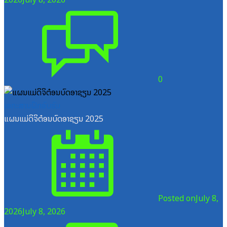
0
ເອກະສານຝຶກອົບຮົມ
ແຜນແມ່ດິຈິຕ໋ອນບົດອາຊຽນ 2025
Posted on
July 8,
2026
July 8, 2026