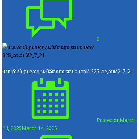
0
ສູນກາງຊາວໜຸ່ມປະຊາຊົນປະຕິວັດລາວ
ແຜນດຳເນີນງານຂອງຄະນະບໍລິຫານງານສຊປລ ເລກທີ 325_ລຂ,ວັນທີ2_7_21
Posted on
March
14, 2025
March 14, 2025