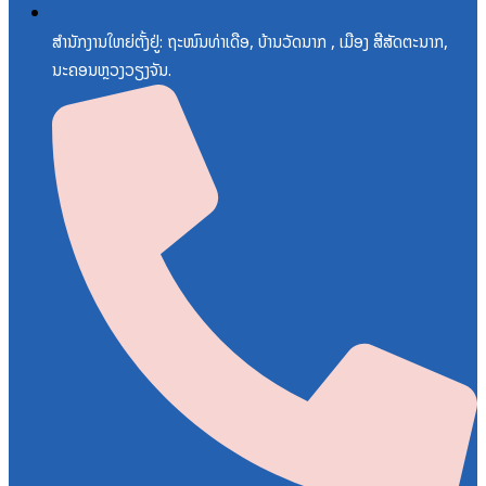
ສຳນັກງານໃຫຍ່ຕັ້ງຢູ່: ຖະໜົນທ່າເດືອ, ບ້ານວັດນາກ , ເມືອງ ສີສັດຕະນາກ,
ນະຄອນຫຼວງວຽງຈັນ.