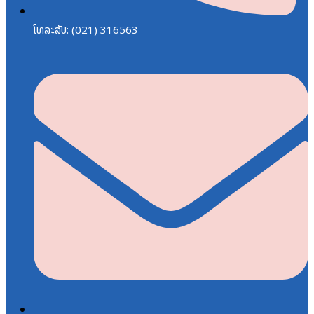
ໂທລະສັບ: (021) 316563