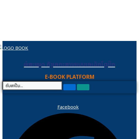
Skip to content
ຫໍສະໝຸດ ຄັງເອກະສານແບບເອເລັກໂຕຼນິກ
ຫໍສະໝຸດ ຄັງເອກະສານແບບເອເລັກໂຕຼນິກ
E-BOOK PLATFORM
Facebook