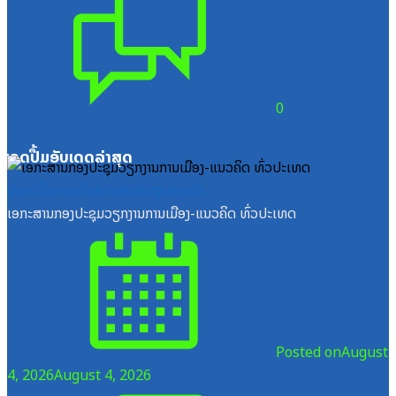
0
ໝວດປື້ມອັບເດດລ່າສຸດ
ໝວດປື້ມຄະນະໂຄສະນາອົບຮົມສູນກາງພັກ
ເອກະສານກອງປະຊຸມວຽກງານການເມືອງ-ແນວຄິດ ທົ່ວປະເທດ
Posted on
August
4, 2026
August 4, 2026