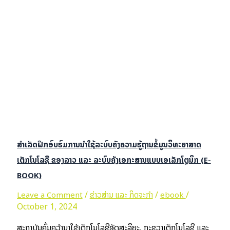
ສຕອ ສຳເລັດຝຶກອົບຮົມການນຳໃຊ້ລະບົບ E-BOOK Platform ເພື່ອ
ຊ່ວຍຍົກລະດັບການຮຽນ-ການສອນຂອງມະຫາວິທະຍາໄລໃຫ້ທັນສະໄໝ
Read More »
ສຳເລັດຝຶກອົບຮົມການນຳໃຊ້ລະບົບຄັງຄວາມຮູ້ຖານຂໍ້ມູນວິທະຍາສາດ
ເຕັກໂນໂລຊີ ຂອງລາວ ແລະ ລະບົບຄັງເອກະສານແບບເອເລັກໂຕຼນິກ (E-
BOOK)
/
/
/
Leave a Comment
ຂ່າວສ່ານ ແລະ ກິດຈະກຳ
ebook
October 1, 2024
ສະຖາບັນຄົ້ນຄວ້ານຳໃຊ້ເຕັກໂນໂລຊີອັດສະລິຍະ, ກະຊວງເຕັກໂນໂລຊີ ແລະ