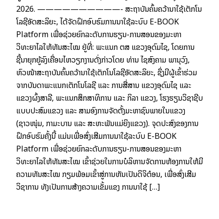
2026. ——————————- ສະຖາບັນຄົ້ນຄວ້ານຳໃຊ້ເຕັກໂນ
ໂລຊີອັດສະລິຍະ, ໄດ້ຈັດຝຶກອົບຮົມການນຳໃຊ້ລະບົບ E-BOOK
Platform ເພື່ອຊ່ວຍຍົກລະດັບການຮຽນ-ການສອນຂອງມະຫາ
ວິທະຍາໄລໃຫ້ທັນສະໄໝ ຢູ່ທີ່: ພະແນກ ຕສ ແຂວງອຸດົມໄຊ, ໂດຍການ
ຊີ້ນຳຍຸກຍູ້ລົງເຄື່ອນໄຫວຽກງານດັ່ງກ່າວໂດຍ ທ່ານ ໄຊສົງຄາມ ພານຸວົງ,
ຫົວໜ້າສະຖາບັນຄົ້ນຄວ້ານຳໃຊ້ເຕັກໂນໂລຊີອັດສະລິຍະ, ຊຶ່ງມີຜູ້ເຂົ້າຮ່ວມ
ຈາກບັນດາພະແນກເຕັກໂນໂລຊີ ແລະ ການສື່ສານ ແຂວງອຸດົມໄຊ ແລະ
ແຂວງຜົ້ງສາລີ, ພະແນກສຶກສາທິການ ແລະ ກິລາ ແຂວງ, ໂຮງຮຽນວິຊາຊີບ
ແບບປະສົມແຂວງ ແລະ ສາມອົງການຈັດຕັ້ງມະຫາຊົນພາຍໃນແຂວງ
(ຊາວໜຸ່ມ, ກຳມະບານ ແລະ ສະຫະພັນແມ່ຍິງແຂວງ). ຈຸດປະສົງຂອງການ
ຝຶກອົບຮົມຄັ້ງນີ້ ແມ່ນເພື່ອສົ່ງເສີມການນຳໃຊ້ລະບົບ E-BOOK
Platform ເພື່ອຊ່ວຍຍົກລະດັບການຮຽນ-ການສອນຂອງມະຫາ
ວິທະຍາໄລໃຫ້ທັນສະໄໝ ເຂົ້າຊ່ວຍໃນການບໍລິຫານຈັດການຫ້ອງການໃຫ້ມີ
ຄວາມທັນສະໄໝ ກຽມພ້ອມເຂົ້າສູ່ການຫັນເປັນດິຈິຕ໋ອນ, ເພື່ອສົ່ງເສີມ
ວິຊາການ ທັງເປັນການສ້າງຄວາມເຂັ້ມແຂງ ການນຳໃຊ້ […]