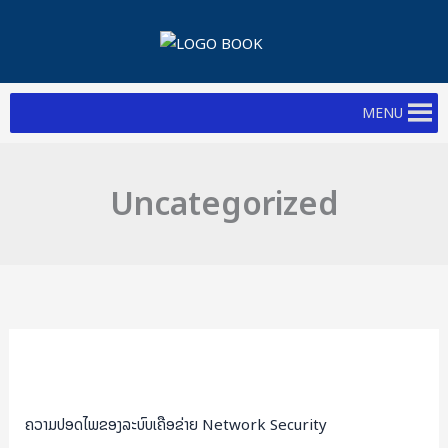
Skip
to
content
MENU
Uncategorized
ຄວາມ
ປອດ
ໄພ
ຄວາມປອດໄພຂອງລະບົບເຄືອຂ່າຍ Network Security
ຂອງ