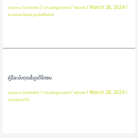
ລະບົບ
/
/
/
March 28, 2024
/
Leave a Comment
Uncategorized
ebook
ເຄືອ
ຄວາມປອດໄພຂອງລະບົບເຄືອຂ່າຍ
ຂ່າຍ
Network
Read More »
Security
ຄູ່ມື
ລະບົບ
ຖານ
ຄູ່ມືລະບົບຖານຂໍ້ມູນດິຈິຕອນ
ຂໍ້
ມູນ
/
/
/
March 28, 2024
/
Leave a Comment
Uncategorized
ebook
ດິຈິ
ມະຫາວິທະຍາໄລ
ຕອນ
Read More »