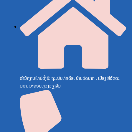
ສຳນັກງານໃຫຍ່ຕັ້ງຢູ່: ຖະໜົນທ່າເດືອ, ບ້ານວັດນາກ , ເມືອງ ສີສັດຕະ
ນາກ, ນະຄອນຫຼວງວຽງຈັນ.