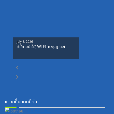
Posted
July 8, 2026
ຄູ່ມືການນຳໃຊ້ WIFI ກະຊວງ ຕສ
on
ໝວດປື້ມຍອດນິຍົມ
Posted
ໝວດສຶກສາ-ກິລາ