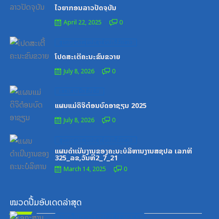
on
ໄວຍາກອນລາວປັດຈຸບັນ
April 22, 2025
0
Posted
ສູນກາງຊາວໜຸ່ມປະຊາຊົນປະຕິວັດລາວ
on
ໂປດສະເຕີ້ຄະນະຂົນຂວາຍ
July 8, 2026
0
Posted
ເອກະສານຝຶກອົບຮົມ
on
ແຜນແມ່ດິຈິຕ໋ອນບົດອາຊຽນ 2025
July 8, 2026
0
Posted
ສູນກາງຊາວໜຸ່ມປະຊາຊົນປະຕິວັດລາວ
on
ແຜນດຳເນີນງານຂອງຄະນະບໍລິຫານງານສຊປລ ເລກທີ
325_ລຂ,ວັນທີ2_7_21
March 14, 2025
0
ໝວດປື້ມອັບເດດລ່າສຸດ
Posted
ໝວດປື້ມຄະນະໂຄສະນາອົບຮົມສູນກາງພັກ