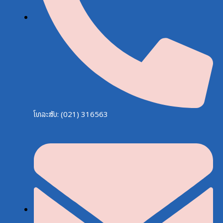
ໂທລະສັບ: (021) 316563