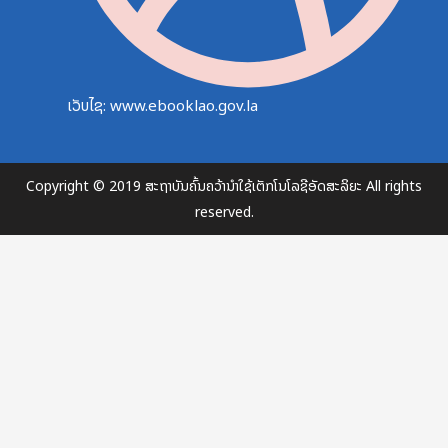
ເວັບໄຊ: www.ebooklao.gov.la
Copyright © 2019 ສະຖາບັນຄົ້ນຄວ້ານຳໃຊ້ເຕັກໂນໂລຊີອັດສະລິຍະ All rights
reserved.