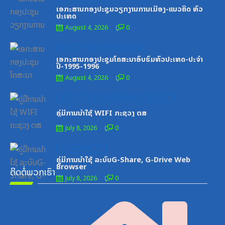
on
ເອກະສານກອງປະຊຸມວຽກງານການເມືອງ-ແນວຄິດ ທົ່ວ
ປະເທດ
August 4, 2026
0
Posted
ໝວດປື້ມຄະນະໂຄສະນາອົບຮົມສູນກາງພັກ
on
ເອກະສານກອງປະຊຸມໂຄສະນາອົບຮົມທົ່ວປະເທດ-ປະຈໍາ
ປີ-1995-1996
August 4, 2026
0
Posted
ໝວດປື້ມສະຖາບັນເຕັກໂນໂລຊີການສື່ສານຂໍ້ມູນຂ່າວສານ
on
ຄູ່ມືການນຳໃຊ້ WIFI ກະຊວງ ຕສ
July 8, 2026
0
Posted
ເອກະສານຝຶກອົບຮົມ
on
ຄູ່ມືການນຳໃຊ້ ລະບົບG-Share, G-Drive Web
Browser
ຕິດຕໍ່ພວກເຮົາ
July 8, 2026
0