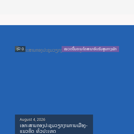
Previous
Next
0
ໝວດປື້ມຄະນະໂຄສະນາອົບຮົມສູນກາງພັກ
Posted
August 4, 2026
ເອກະສານກອງປະຊຸມວຽກງານການເມືອງ-
on
ແນວຄິດ ທົ່ວປະເທດ