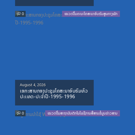
0
ໝວດປື້ມຄະນະໂຄສະນາອົບຮົມສູນກາງພັກ
Posted
August 4, 2026
ເອກະສານກອງປະຊຸມໂຄສະນາອົບຮົມທົ່ວ
on
ປະເທດ-ປະຈໍາປີ-1995-1996
0
ໝວດປື້ມສະຖາບັນເຕັກໂນໂລຊີການສື່ສານຂໍ້ມູນຂ່າວສານ