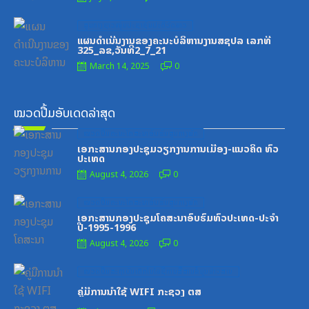
Posted
ສູນກາງຊາວໜຸ່ມປະຊາຊົນປະຕິວັດລາວ
on
ແຜນດຳເນີນງານຂອງຄະນະບໍລິຫານງານສຊປລ ເລກທີ
325_ລຂ,ວັນທີ2_7_21
March 14, 2025
0
ໝວດປື້ມອັບເດດລ່າສຸດ
Posted
ໝວດປື້ມຄະນະໂຄສະນາອົບຮົມສູນກາງພັກ
on
ເອກະສານກອງປະຊຸມວຽກງານການເມືອງ-ແນວຄິດ ທົ່ວ
ປະເທດ
August 4, 2026
0
Posted
ໝວດປື້ມຄະນະໂຄສະນາອົບຮົມສູນກາງພັກ
on
ເອກະສານກອງປະຊຸມໂຄສະນາອົບຮົມທົ່ວປະເທດ-ປະຈໍາ
ປີ-1995-1996
August 4, 2026
0
Posted
ໝວດປື້ມສະຖາບັນເຕັກໂນໂລຊີການສື່ສານຂໍ້ມູນຂ່າວສານ
on
ຄູ່ມືການນຳໃຊ້ WIFI ກະຊວງ ຕສ