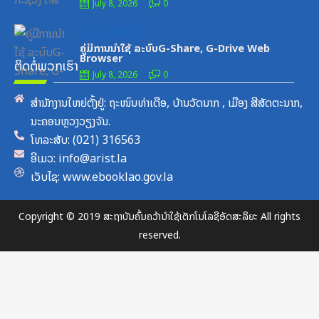
July 8, 2026
0
Posted
ເອກະສານຝຶກອົບຮົມ
on
ຄູ່ມືການນຳໃຊ້ ລະບົບG-Share, G-Drive Web
Browser
ຕິດຕໍ່ພວກເຮົາ
July 8, 2026
0
ສຳນັກງານໃຫຍ່ຕັ້ງຢູ່: ຖະໜົນທ່າເດືອ, ບ້ານວັດນາກ , ເມືອງ ສີສັດຕະນາກ,
ນະຄອນຫຼວງວຽງຈັນ.
ໂທລະສັບ: (021) 316563
ອີເມວ: info@arist.la
ເວັບໄຊ: www.ebooklao.gov.la
Copyright © 2019 ສະຖາບັນຄົ້ນຄວ້ານຳໃຊ້ເຕັກໂນໂລຊີອັດສະລິຍະ All rights
reserved.