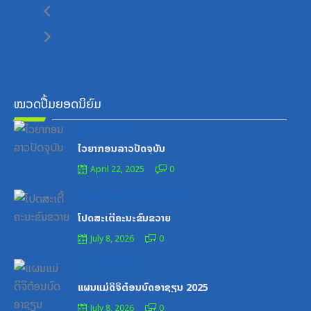
ໝວດປື້ມຍອດນິຍົມ
Posted
ໝວດສຶກສາ-ກິລາ
on
ໄວຍາກອນລາວປັດຈຸບັນ
April 22, 2025
0
Posted
ສູນກາງຊາວໜຸ່ມປະຊາຊົນປະຕິວັດລາວ
on
ໂປດສະເຕີ້ຄະນະຂົນຂວາຍ
July 8, 2026
0
Posted
ເອກະສານຝຶກອົບຮົມ
on
ແຜນແມ່ດິຈິຕ໋ອນບົດອາຊຽນ 2025
July 8, 2026
0