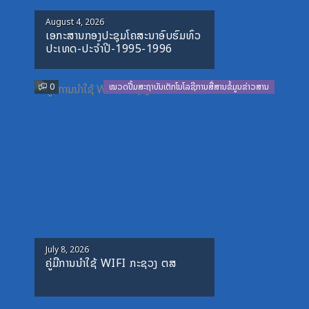
Posted
August 4, 2026
ເອກະສານກອງປະຊຸມໂຄສະນາອົບຮົມທົ່ວ
on
ປະເທດ-ປະຈໍາປີ-1995-1996
0
ໝວດປື້ມສະຖາບັນເຕັກໂນໂລຊີການສື່ສານຂໍ້ມູນຂ່າວສານ
Posted
July 8, 2026
ຄູ່ມືການນຳໃຊ້ WIFI ກະຊວງ ຕສ
on