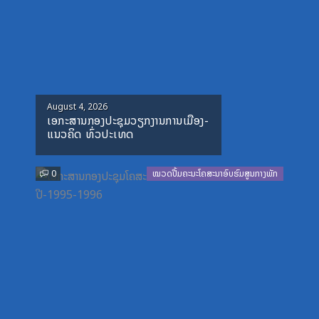
Posted
August 4, 2026
ເອກະສານກອງປະຊຸມວຽກງານການເມືອງ-
on
ແນວຄິດ ທົ່ວປະເທດ
0
ໝວດປື້ມຄະນະໂຄສະນາອົບຮົມສູນກາງພັກ