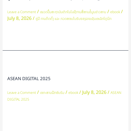
ຕັ້ງ
ແລະ
/
/
/
Leave a Comment
ໝວດປື້ມສະຖາບັນເຕັກໂນໂລຊີການສື່ສານຂໍ້ມູນຂ່າວສານ
ebook
July 8, 2026
/
ກວດ
ຄູ່ມື ການຕິດຕັ້ງ ແລະ ກວດສອບໃບຮັບຮອງລາຍເຊັນເອເລັກໂຕຼນິກ
ສອບ
ໃບຮັບ
Read More »
ຮອງ
ລາຍ
ເຊັນ
ASEAN
ເອ
DIGITAL
ເລັກ
2025
ASEAN DIGITAL 2025
ໂຕຼ
ນິກ
/
/
/
July 8, 2026
/
Leave a Comment
ເອກະສານຝຶກອົບຮົມ
ebook
ASEAN
DIGITAL 2025
Read More »