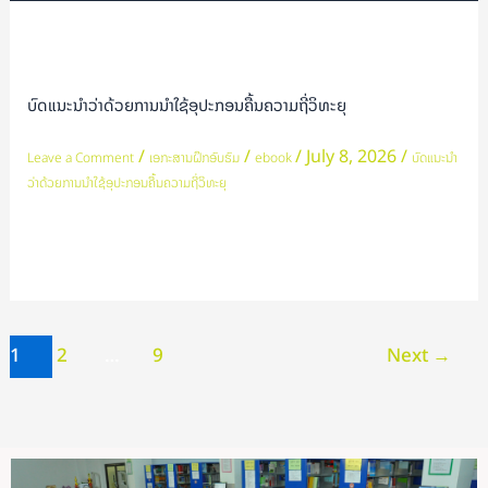
ບົດ
ແນະນຳ
ວ່າ
ບົດແນະນຳວ່າດ້ວຍການນຳໃຊ້ອຸປະກອນຄື້ນຄວາມຖີ່ວິທະຍຸ
ດ້ວຍ
ການ
/
/
/
July 8, 2026
/
Leave a Comment
ເອກະສານຝຶກອົບຮົມ
ebook
ບົດແນະນຳ
ນຳ
ວ່າດ້ວຍການນຳໃຊ້ອຸປະກອນຄື້ນຄວາມຖີ່ວິທະຍຸ
ໃຊ້
ອຸປະກອນ
Read More »
ຄື້ນ
ຄວາມ
ຖີ່
ວິທະຍຸ
1
2
…
9
Next
→