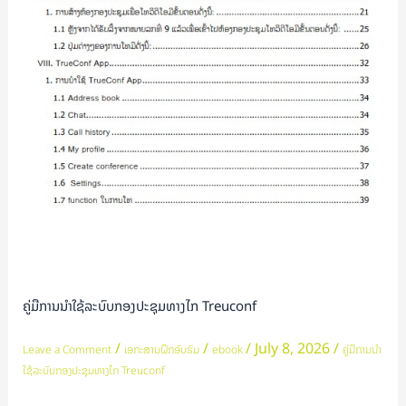
ທາງໄກ
Treuconf
ຄູ່ມືການນໍາໃຊ້ລະບົບກອງປະຊຸມທາງໄກ Treuconf
/
/
/
July 8, 2026
/
Leave a Comment
ເອກະສານຝຶກອົບຮົມ
ebook
ຄູ່ມືການນໍາ
ໃຊ້ລະບົບກອງປະຊຸມທາງໄກ Treuconf