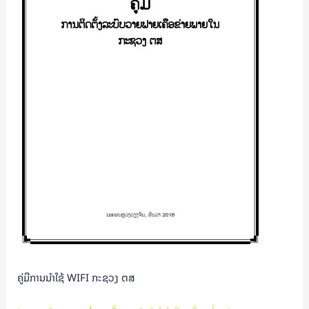
ຕສ
ຄູ່ມືການນຳໃຊ້ WIFI ກະຊວງ ຕສ