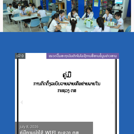
0
0
0
ໝວດປື້ມສະຖາບັນເຕັກໂນໂລຊີການສື່ສານຂໍ້ມູນຂ່າວສານ
ໝວດປື້ມຄະນະໂຄສະນາອົບຮົມສູນກາງພັກ
ໝວດປື້ມຄະນະໂຄສະນາອົບຮົມສູນກາງພັກ
Previous
Next
Posted
Posted
Posted
August 4, 2026
August 4, 2026
July 8, 2026
ເອກະສານກອງປະຊຸມວຽກງານການ
ເອກະສານກອງປະຊຸມໂຄສະນາອົບຮົມ
ຄູ່ມືການນຳໃຊ້ WIFI ກະຊວງ ຕສ