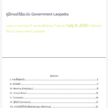
ການ
ນຳ
ຄູ່ມືການນຳໃຊ້ລະບົບ Government Laopedia
ໃຊ້
ລະບົບ
/
/
/
July 8, 2026
/
Leave a Comment
ເອກະສານຝຶກອົບຮົມ
ebook
ຄູ່ມືການນຳ
Government
ໃຊ້ລະບົບ Government Laopedia
Laopedia
Read More »
ຄູ່ມື
ການ
ນໍາ
ໃຊ້
ລະບົບ
ກອງ
ປະຊຸມ