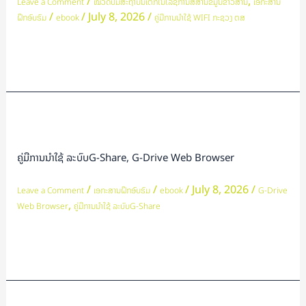
/
,
Leave a Comment
ໝວດປື້ມສະຖາບັນເຕັກໂນໂລຊີການສື່ສານຂໍ້ມູນຂ່າວສານ
ເອກະສານ
/
/
July 8, 2026
/
ຝຶກອົບຮົມ
ebook
ຄູ່ມືການນຳໃຊ້ WIFI ກະຊວງ ຕສ
Read More »
ຄູ່ມື
ການ
ນຳ
ຄູ່ມືການນຳໃຊ້ ລະບົບG-Share, G-Drive Web Browser
ໃຊ້
ລະບົບG-
/
/
/
July 8, 2026
/
Leave a Comment
ເອກະສານຝຶກອົບຮົມ
ebook
G-Drive
,
Share,
Web Browser
ຄູ່ມືການນຳໃຊ້ ລະບົບG-Share
G-
Drive
Read More »
Web
Browser
ຄູ່ມື