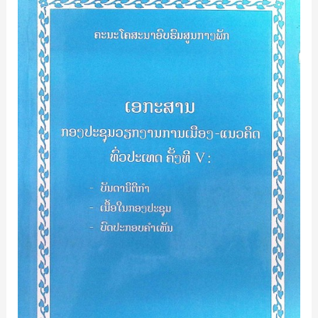
ກອງ
ປະຊຸມ
ວຽກງານ
ການ
ເມືອງ-
ແນວ
ຄິດ
ທົ່ວ
ປະເທດ