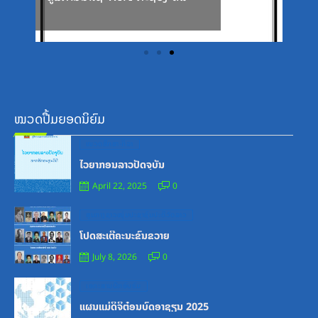
on
on
on
ເມືອງ-ແນວຄິດ ທົ່ວປະເທດ
ທົ່ວປະເທດ-ປະຈໍາປີ-1995-1996
ໝວດປື້ມຍອດນິຍົມ
Posted
ໝວດສຶກສາ-ກິລາ
on
ໄວຍາກອນລາວປັດຈຸບັນ
April 22, 2025
0
Posted
ສູນກາງຊາວໜຸ່ມປະຊາຊົນປະຕິວັດລາວ
on
ໂປດສະເຕີ້ຄະນະຂົນຂວາຍ
July 8, 2026
0
Posted
ເອກະສານຝຶກອົບຮົມ
on
ແຜນແມ່ດິຈິຕ໋ອນບົດອາຊຽນ 2025