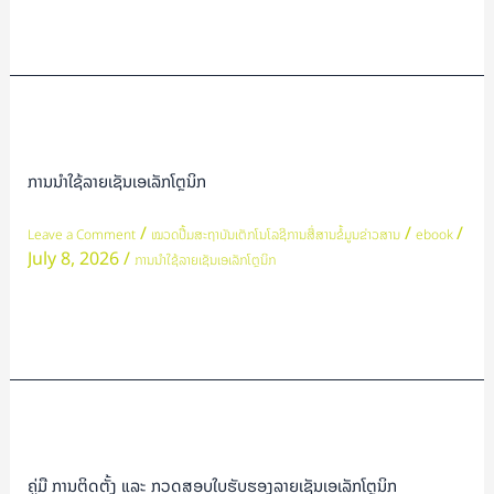
Read More »
ການ
ນຳ
ໃຊ້
ການນຳໃຊ້ລາຍເຊັນເອເລັກໂຕຼນິກ
ລາຍ
ເຊັນ
/
/
/
Leave a Comment
ໝວດປື້ມສະຖາບັນເຕັກໂນໂລຊີການສື່ສານຂໍ້ມູນຂ່າວສານ
ebook
July 8, 2026
/
ເອ
ການນຳໃຊ້ລາຍເຊັນເອເລັກໂຕຼນິກ
ເລັກ
ໂຕຼ
Read More »
ນິກ
ຄູ່ມື
ການ
ຕິດ
ຄູ່ມື ການຕິດຕັ້ງ ແລະ ກວດສອບໃບຮັບຮອງລາຍເຊັນເອເລັກໂຕຼນິກ