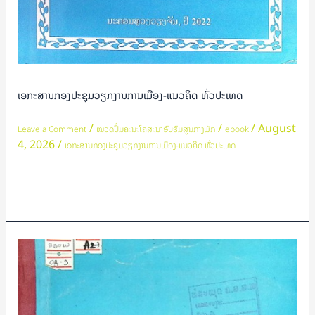
ເອກະສານກອງປະຊຸມວຽກງານການເມືອງ-ແນວຄິດ ທົ່ວປະເທດ
/
/
/
August
Leave a Comment
ໝວດປື້ມຄະນະໂຄສະນາອົບຮົມສູນກາງພັກ
ebook
4, 2026
/
ເອກະສານກອງປະຊຸມວຽກງານການເມືອງ-ແນວຄິດ ທົ່ວປະເທດ
Read More »
ເອກະສານ
ກອງ
ປະຊຸມ
ໂຄສະນາ