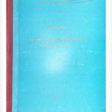
ອົບຮົມ
ທົ່ວ
ປະເທດ-
ປະ
ຈໍາ
ປີ-1995-
1996