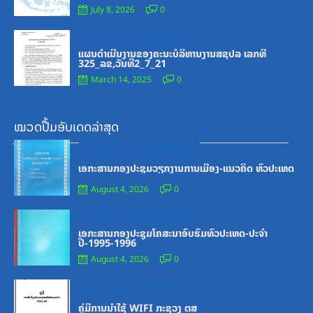
July 8, 2026
0
Posted
ສູນກາງຊາວໜຸ່ມປະຊາຊົນປະຕິວັດລາວ
on
ແຜນດຳເນີນງານຂອງຄະນະບໍລິຫານງານສຊປລ ເລກທີ
325_ລຂ,ວັນທີ2_7_21
March 14, 2025
0
ໝວດປື້ມອັບເດດລ່າສຸດ
Posted
ໝວດປື້ມຄະນະໂຄສະນາອົບຮົມສູນກາງພັກ
on
ເອກະສານກອງປະຊຸມວຽກງານການເມືອງ-ແນວຄິດ ທົ່ວປະເທດ
August 4, 2026
0
Posted
ໝວດປື້ມຄະນະໂຄສະນາອົບຮົມສູນກາງພັກ
on
ເອກະສານກອງປະຊຸມໂຄສະນາອົບຮົມທົ່ວປະເທດ-ປະຈໍາ
ປີ-1995-1996
August 4, 2026
0
Posted
ໝວດປື້ມສະຖາບັນເຕັກໂນໂລຊີການສື່ສານຂໍ້ມູນຂ່າວສານ
on
ຄູ່ມືການນຳໃຊ້ WIFI ກະຊວງ ຕສ