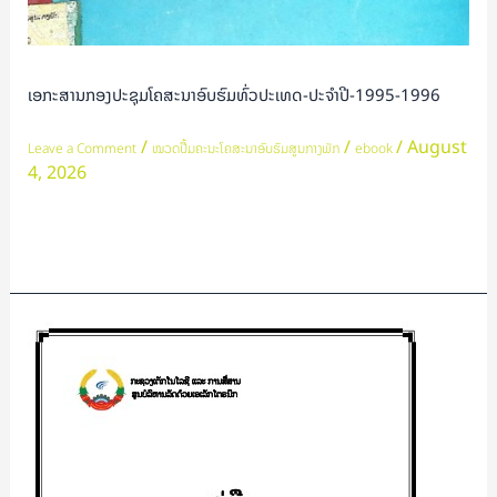
ເອກະສານກອງປະຊຸມໂຄສະນາອົບຮົມທົ່ວປະເທດ-ປະຈໍາປີ-1995-1996
/
/
/
August
Leave a Comment
ໝວດປື້ມຄະນະໂຄສະນາອົບຮົມສູນກາງພັກ
ebook
4, 2026
Read More »
ຄູ່ມື
ການ
ນຳ
ໃຊ້
WIFI
ກະຊວງ