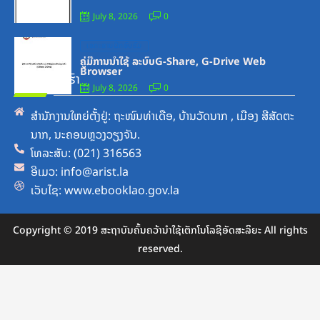
July 8, 2026
0
Posted
ເອກະສານຝຶກອົບຮົມ
on
ຄູ່ມືການນຳໃຊ້ ລະບົບG-Share, G-Drive Web
Browser
ຕິດຕໍ່ພວກເຮົາ
July 8, 2026
0
ສຳນັກງານໃຫຍ່ຕັ້ງຢູ່: ຖະໜົນທ່າເດືອ, ບ້ານວັດນາກ , ເມືອງ ສີສັດຕະ
ນາກ, ນະຄອນຫຼວງວຽງຈັນ.
ໂທລະສັບ: (021) 316563
ອີເມວ: info@arist.la
ເວັບໄຊ: www.ebooklao.gov.la
Copyright © 2019 ສະຖາບັນຄົ້ນຄວ້ານຳໃຊ້ເຕັກໂນໂລຊີອັດສະລິຍະ All rights
reserved.