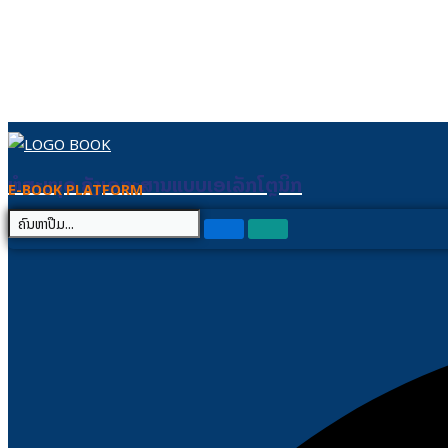
Skip to content
ຫໍສະໝຸດ ຄັງເອກະສານແບບເອເລັກໂຕຼນິກ
ຫໍສະໝຸດ ຄັງເອກະສານແບບເອເລັກໂຕຼນິກ
E-BOOK PLATFORM