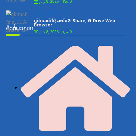
July 8, 2026
0
Posted
ເອກະສານຝຶກອົບຮົມ
on
ຄູ່ມືການນຳໃຊ້ ລະບົບG-Share, G-Drive Web
Browser
ຕິດຕໍ່ພວກເຮົາ
July 8, 2026
0