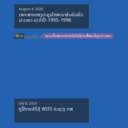
Posted
August 4, 2026
ເອກະສານກອງປະຊຸມໂຄສະນາອົບຮົມທົ່ວ
on
ປະເທດ-ປະຈໍາປີ-1995-1996
0
ໝວດປື້ມສະຖາບັນເຕັກໂນໂລຊີການສື່ສານຂໍ້ມູນຂ່າວສານ
Posted
July 8, 2026
ຄູ່ມືການນຳໃຊ້ WIFI ກະຊວງ ຕສ
on