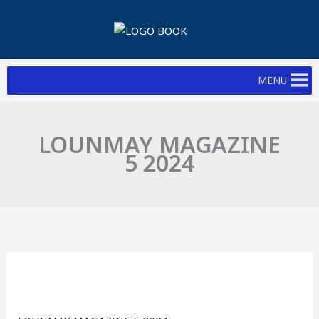
Skip
to
content
MENU
LOUNMAY MAGAZINE
5 2024
LOUNMAY
MAGAZINE
5