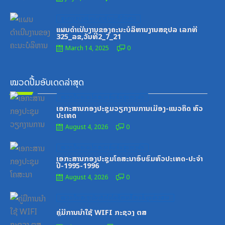
Posted
ສູນກາງຊາວໜຸ່ມປະຊາຊົນປະຕິວັດລາວ
on
ແຜນດຳເນີນງານຂອງຄະນະບໍລິຫານງານສຊປລ ເລກທີ
325_ລຂ,ວັນທີ2_7_21
March 14, 2025
0
ໝວດປື້ມອັບເດດລ່າສຸດ
Posted
ໝວດປື້ມຄະນະໂຄສະນາອົບຮົມສູນກາງພັກ
on
ເອກະສານກອງປະຊຸມວຽກງານການເມືອງ-ແນວຄິດ ທົ່ວ
ປະເທດ
August 4, 2026
0
Posted
ໝວດປື້ມຄະນະໂຄສະນາອົບຮົມສູນກາງພັກ
on
ເອກະສານກອງປະຊຸມໂຄສະນາອົບຮົມທົ່ວປະເທດ-ປະຈໍາ
ປີ-1995-1996
August 4, 2026
0
Posted
ໝວດປື້ມສະຖາບັນເຕັກໂນໂລຊີການສື່ສານຂໍ້ມູນຂ່າວສານ
on
ຄູ່ມືການນຳໃຊ້ WIFI ກະຊວງ ຕສ