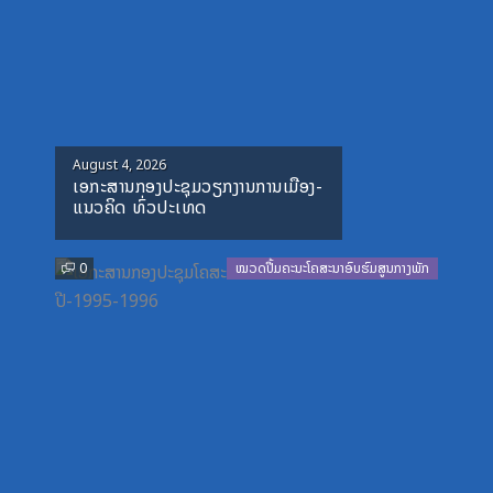
Posted
August 4, 2026
ເອກະສານກອງປະຊຸມວຽກງານການເມືອງ-
on
ແນວຄິດ ທົ່ວປະເທດ
0
ໝວດປື້ມຄະນະໂຄສະນາອົບຮົມສູນກາງພັກ