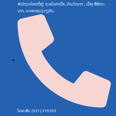
ສຳນັກງານໃຫຍ່ຕັ້ງຢູ່: ຖະໜົນທ່າເດືອ, ບ້ານວັດນາກ , ເມືອງ ສີສັດຕະ
ນາກ, ນະຄອນຫຼວງວຽງຈັນ.
ໂທລະສັບ: (021) 316563