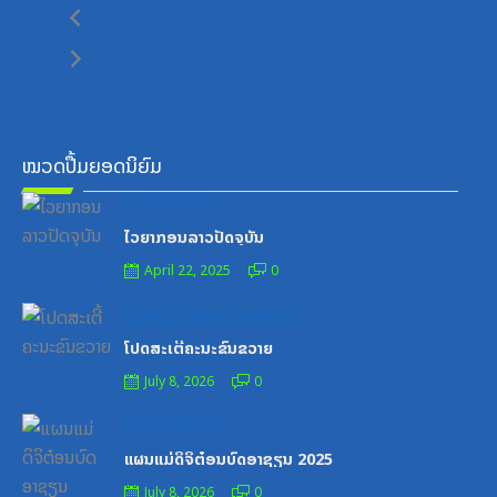
ໝວດປື້ມຍອດນິຍົມ
Posted
ໝວດສຶກສາ-ກິລາ
on
ໄວຍາກອນລາວປັດຈຸບັນ
April 22, 2025
0
Posted
ສູນກາງຊາວໜຸ່ມປະຊາຊົນປະຕິວັດລາວ
on
ໂປດສະເຕີ້ຄະນະຂົນຂວາຍ
July 8, 2026
0
Posted
ເອກະສານຝຶກອົບຮົມ
on
ແຜນແມ່ດິຈິຕ໋ອນບົດອາຊຽນ 2025
July 8, 2026
0