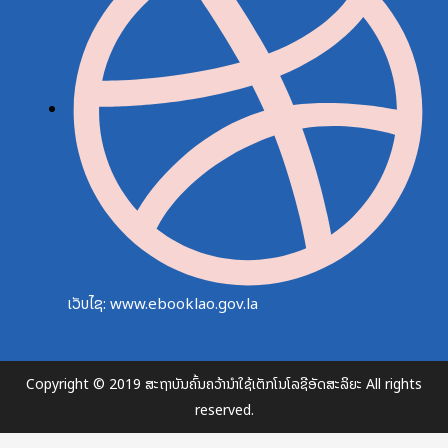
ເວັບໄຊ: www.ebooklao.gov.la
Copyright © 2019 ສະຖາບັນຄົ້ນຄວ້ານຳໃຊ້ເຕັກໂນໂລຊີອັດສະລິຍະ All rights
reserved.