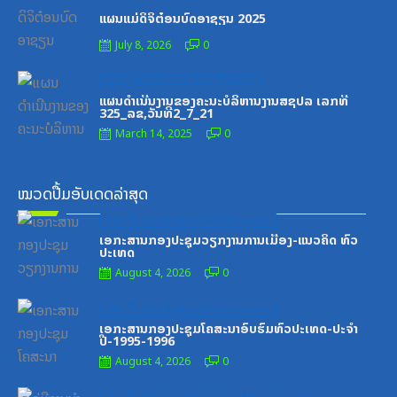
on
ແຜນແມ່ດິຈິຕ໋ອນບົດອາຊຽນ 2025
July 8, 2026
0
Posted
ສູນກາງຊາວໜຸ່ມປະຊາຊົນປະຕິວັດລາວ
on
ແຜນດຳເນີນງານຂອງຄະນະບໍລິຫານງານສຊປລ ເລກທີ
325_ລຂ,ວັນທີ2_7_21
March 14, 2025
0
ໝວດປື້ມອັບເດດລ່າສຸດ
Posted
ໝວດປື້ມຄະນະໂຄສະນາອົບຮົມສູນກາງພັກ
on
ເອກະສານກອງປະຊຸມວຽກງານການເມືອງ-ແນວຄິດ ທົ່ວ
ປະເທດ
August 4, 2026
0
Posted
ໝວດປື້ມຄະນະໂຄສະນາອົບຮົມສູນກາງພັກ
on
ເອກະສານກອງປະຊຸມໂຄສະນາອົບຮົມທົ່ວປະເທດ-ປະຈໍາ
ປີ-1995-1996
August 4, 2026
0
Posted