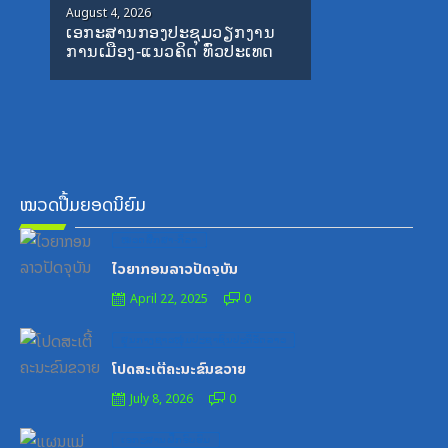
Posted
Poste
August 4, 2026
Augus
ເອກະສານກອງປະຊຸມວຽກງານ
ເອກ
on
on
ການເມືອງ-ແນວຄິດ ທົ່ວປະເທດ
ອົບຮ
199
ໝວດປື້ມຍອດນິຍົມ
Posted
ໝວດສຶກສາ-ກິລາ
on
ໄວຍາກອນລາວປັດຈຸບັນ
April 22, 2025
0
Posted
ສູນກາງຊາວໜຸ່ມປະຊາຊົນປະຕິວັດລາວ
on
ໂປດສະເຕີ້ຄະນະຂົນຂວາຍ
July 8, 2026
0
Posted
ເອກະສານຝຶກອົບຮົມ