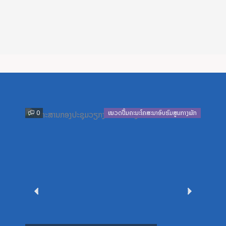
0
ໝວດປື້ມຄະນະໂຄສະນາອົບຮົມສູນກາງພັກ
0
Previous
Next