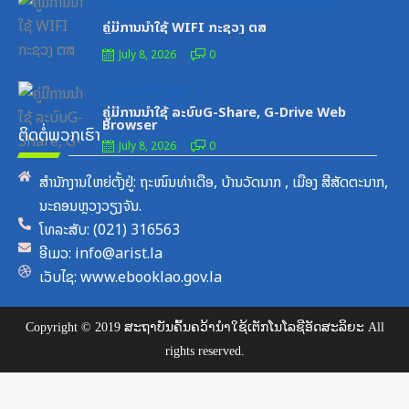
ໝວດປື້ມສະຖາບັນເຕັກໂນໂລຊີການສື່ສານຂໍ້ມູນຂ່າວສານ
on
ຄູ່ມືການນຳໃຊ້ WIFI ກະຊວງ ຕສ
July 8, 2026
0
Posted
ເອກະສານຝຶກອົບຮົມ
on
ຄູ່ມືການນຳໃຊ້ ລະບົບG-Share, G-Drive Web
Browser
ຕິດຕໍ່ພວກເຮົາ
July 8, 2026
0
ສຳນັກງານໃຫຍ່ຕັ້ງຢູ່: ຖະໜົນທ່າເດືອ, ບ້ານວັດນາກ , ເມືອງ ສີສັດຕະນາກ,
ນະຄອນຫຼວງວຽງຈັນ.
ໂທລະສັບ: (021) 316563
ອີເມວ: info@arist.la
ເວັບໄຊ: www.ebooklao.gov.la
Copyright © 2019 ສະຖາບັນຄົ້ນຄວ້ານຳໃຊ້ເຕັກໂນໂລຊີອັດສະລິຍະ All
rights reserved.