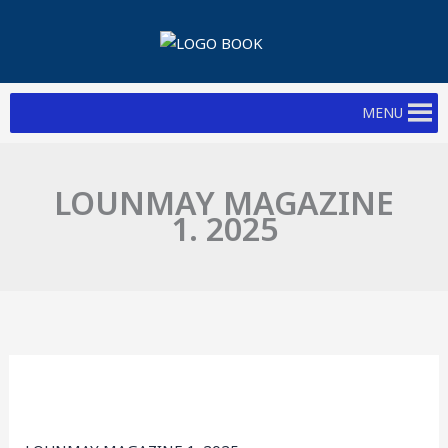
Skip
to
content
MENU
LOUNMAY MAGAZINE
1. 2025
LOUNMAY
MAGAZINE
1.