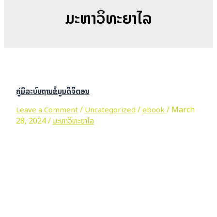
ມະຫາວິທະຍາໄລ
ຄູ່ມືລະບົບຖານຂໍ້ມູນດິຈິຕອນ
/
/
/
March
Leave a Comment
Uncategorized
ebook
28, 2024
/
ມະຫາວິທະຍາໄລ
ຄູ່ມືລະບົບຖານຂໍ້ມູນດິຈິຕອນ
Read More »