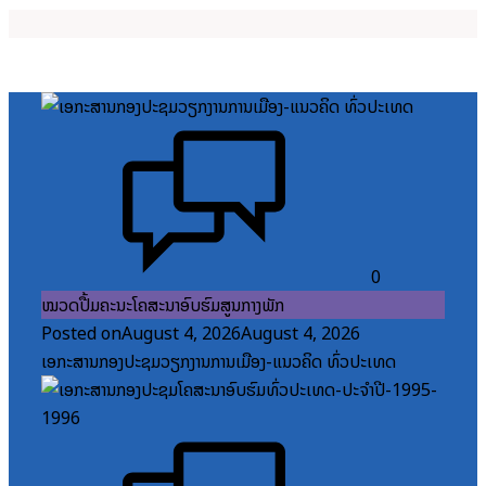
0
ໝວດປື້ມຄະນະໂຄສະນາອົບຮົມສູນກາງພັກ
Posted on
August 4, 2026
August 4, 2026
ເອກະສານກອງປະຊຸມວຽກງານການເມືອງ-ແນວຄິດ ທົ່ວປະເທດ