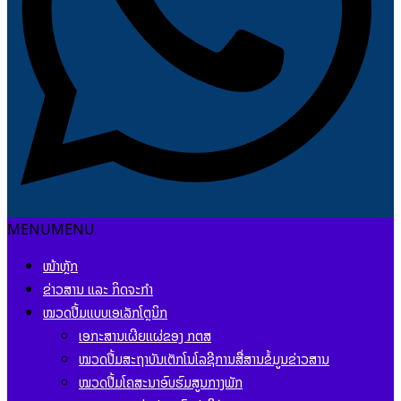
MENU
MENU
ໜ້າຫຼັກ
ຂ່າວສານ ແລະ ກິດຈະກຳ
ໝວດປື້ມແບບເອເລັກໂຕຼນິກ
ເອກະສານເຜີຍແຜ່ຂອງ ກຕສ
ໝວດປື້ມສະຖາບັນເຕັກໂນໂລຊີການສື່ສານຂໍ້ມູນຂ່າວສານ
ໝວດປື້ມໂຄສະນາອົບຮົມສູນກາງພັກ