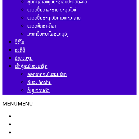
ສູນກາງຊາວໜຸ່ມປະຊາຊົນປະຕິວັດລາວ
ໝວດປື້ມວາລະສານ ອະລຸນໃໝ່
ໝວດປື້ມສະຖາບັນການທະນາຄານ
ໝວດສຶກສາ-ກິລາ
ມະຫາວິທະຍາໄລສຸພານຸວົງ
ວິດີໂອ
ສະຖິຕິ
ລົງທະບຽນ
ເຂົ້າສູ່ລະບົບສະມາຊິກ
ອອກຈາກລະບົບສະມາຊິກ
ລືມລະຫັດຜ່ານ
ຂໍ້ມູນສ່ວນຕົວ
MENU
MENU
ໜ້າຫຼັກ
ຂ່າວສານ ແລະ ກິດຈະກຳ
ໝວດປື້ມແບບເອເລັກໂຕຼນິກ