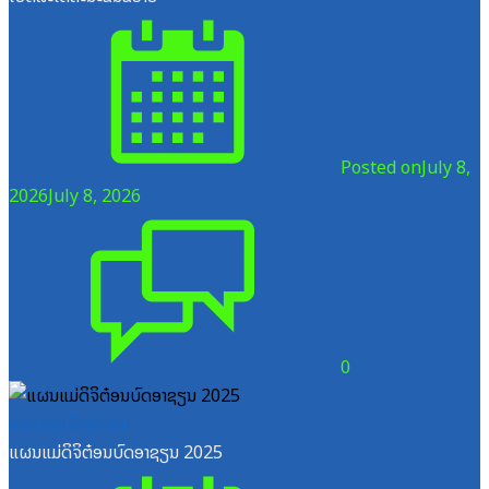
Posted on
July 8,
2026
July 8, 2026
0
ເອກະສານຝຶກອົບຮົມ
ແຜນແມ່ດິຈິຕ໋ອນບົດອາຊຽນ 2025