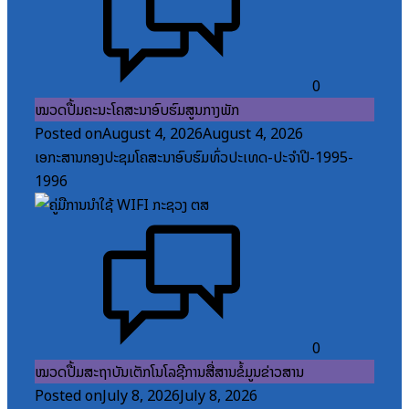
0
ໝວດປື້ມຄະນະໂຄສະນາອົບຮົມສູນກາງພັກ
Posted on
August 4, 2026
August 4, 2026
ເອກະສານກອງປະຊຸມໂຄສະນາອົບຮົມທົ່ວປະເທດ-ປະຈໍາປີ-1995-
1996
0
ໝວດປື້ມສະຖາບັນເຕັກໂນໂລຊີການສື່ສານຂໍ້ມູນຂ່າວສານ
Posted on
July 8, 2026
July 8, 2026