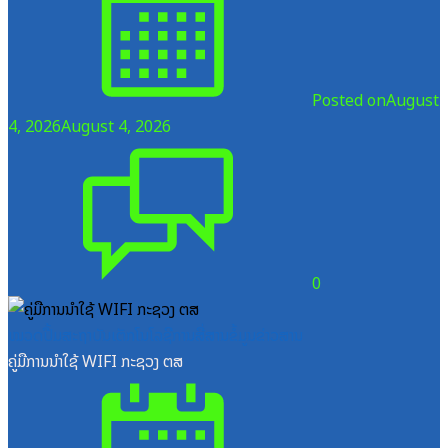
Posted on
August
4, 2026
August 4, 2026
0
ໝວດປື້ມສະຖາບັນເຕັກໂນໂລຊີການສື່ສານຂໍ້ມູນຂ່າວສານ
ຄູ່ມືການນຳໃຊ້ WIFI ກະຊວງ ຕສ