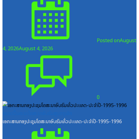
Posted on
August
4, 2026
August 4, 2026
0
ໝວດປື້ມຄະນະໂຄສະນາອົບຮົມສູນກາງພັກ
ເອກະສານກອງປະຊຸມໂຄສະນາອົບຮົມທົ່ວປະເທດ-ປະຈໍາປີ-1995-1996