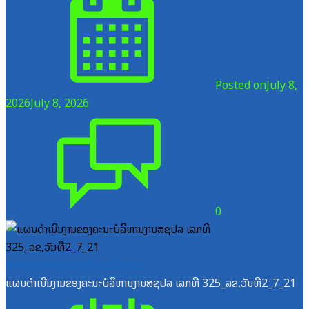
Posted on
July 8,
2026
July 8, 2026
0
ສູນກາງຊາວໜຸ່ມປະຊາຊົນປະຕິວັດລາວ
ແຜນດຳເນີນງານຂອງຄະນະບໍລິຫານງານສຊປລ ເລກທີ 325_ລຂ,ວັນທີ2_7_21