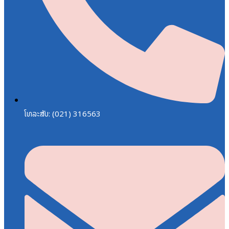
ໂທລະສັບ: (021) 316563