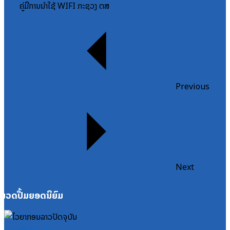
ຄູ່ມືການນຳໃຊ້ WIFI ກະຊວງ ຕສ
Previous
Next
ໝວດປື້ມຍອດນິຍົມ
ໝວດສຶກສາ-ກິລາ