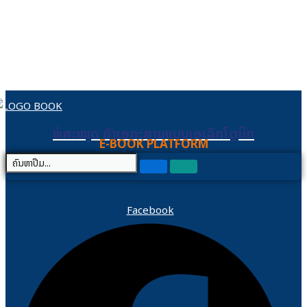
Skip to content
ຫໍສະໝຸດ ຄັງເອກະສານແບບເອເລັກໂຕຼນິກ
ຫໍສະໝຸດ ຄັງເອກະສານແບບເອເລັກໂຕຼນິກ
E-BOOK PLATFORM
Facebook