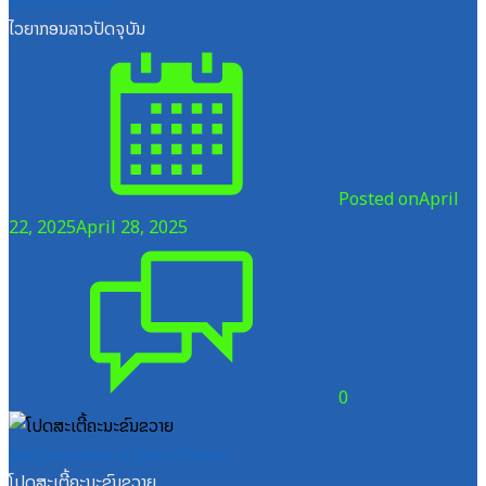
ໄວຍາກອນລາວປັດຈຸບັນ
Posted on
April
22, 2025
April 28, 2025
0
ສູນກາງຊາວໜຸ່ມປະຊາຊົນປະຕິວັດລາວ
ໂປດສະເຕີ້ຄະນະຂົນຂວາຍ