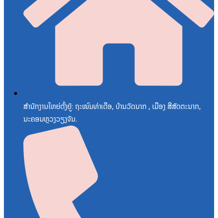
ສຳນັກງານໃຫຍ່ຕັ້ງຢູ່: ຖະໜົນທ່າເດືອ, ບ້ານວັດນາກ , ເມືອງ ສີສັດຕະນາກ,
ນະຄອນຫຼວງວຽງຈັນ.