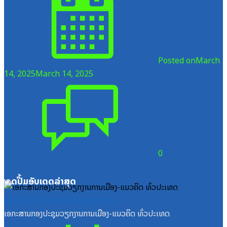
Posted on
March
14, 2025
March 14, 2025
0
ໝວດປື້ມອັບເດດລ່າສຸດ
ໝວດປື້ມຄະນະໂຄສະນາອົບຮົມສູນກາງພັກ
ເອກະສານກອງປະຊຸມວຽກງານການເມືອງ-ແນວຄິດ ທົ່ວປະເທດ