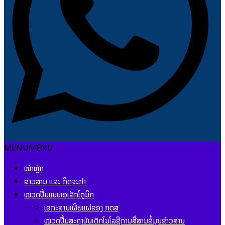
MENU
MENU
ໜ້າຫຼັກ
ຂ່າວສານ ແລະ ກິດຈະກຳ
ໝວດປື້ມແບບເອເລັກໂຕຼນິກ
ເອກະສານເຜີຍແຜ່ຂອງ ກຕສ
ໝວດປື້ມສະຖາບັນເຕັກໂນໂລຊີການສື່ສານຂໍ້ມູນຂ່າວສານ