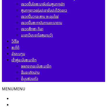
ໝວດປື້ມໂຄສະນາອົບຮົມສູນກາງພັກ
ສູນກາງຊາວໜຸ່ມປະຊາຊົນປະຕິວັດລາວ
ໝວດປື້ມວາລະສານ ອະລຸນໃໝ່
ໝວດປື້ມສະຖາບັນການທະນາຄານ
ໝວດສຶກສາ-ກິລາ
ມະຫາວິທະຍາໄລສຸພານຸວົງ
ວິດີໂອ
ສະຖິຕິ
ລົງທະບຽນ
ເຂົ້າສູ່ລະບົບສະມາຊິກ
ອອກຈາກລະບົບສະມາຊິກ
ລືມລະຫັດຜ່ານ
ຂໍ້ມູນສ່ວນຕົວ
MENU
MENU
ໜ້າຫຼັກ
ຂ່າວສານ ແລະ ກິດຈະກຳ