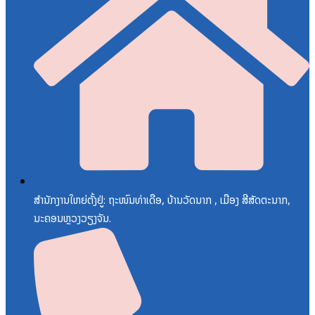
ສຳນັກງານໃຫຍ່ຕັ້ງຢູ່: ຖະໜົນທ່າເດືອ, ບ້ານວັດນາກ , ເມືອງ ສີສັດຕະນາກ,
ນະຄອນຫຼວງວຽງຈັນ.