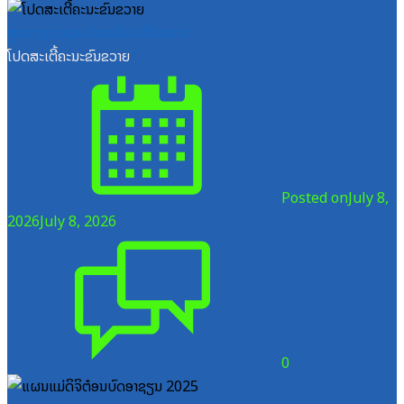
ສູນກາງຊາວໜຸ່ມປະຊາຊົນປະຕິວັດລາວ
ໂປດສະເຕີ້ຄະນະຂົນຂວາຍ
Posted on
July 8,
2026
July 8, 2026
0