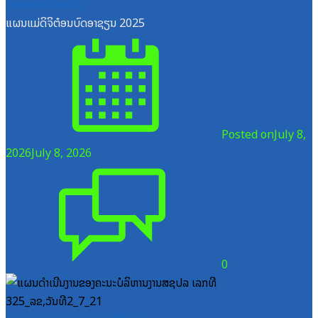
ເອກະສານຝຶກອົບຮົມ
ແຜນແມ່ດິຈິຕ໋ອນບົດອາຊຽນ 2025
Posted on
July 8,
2026
July 8, 2026
0