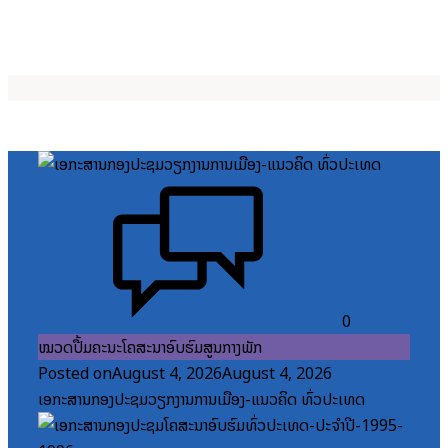
0
ໝວດປື້ມຄະນະໂຄສະນາອົບຮົມສູນກາງພັກ
Posted on
August 4, 2026
August 4, 2026
ເອກະສານກອງປະຊຸມວຽກງານການເມືອງ-ແນວຄິດ ທົ່ວປະເທດ