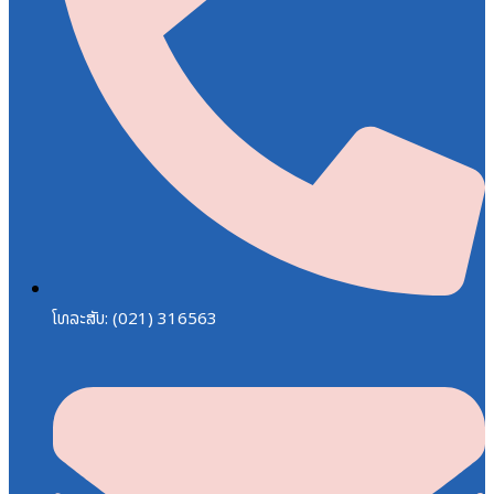
ໂທລະສັບ: (021) 316563