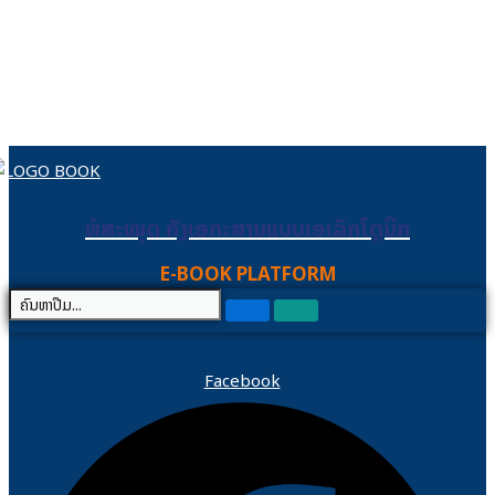
Skip to content
ຫໍສະໝຸດ ຄັງເອກະສານແບບເອເລັກໂຕຼນິກ
ຫໍສະໝຸດ ຄັງເອກະສານແບບເອເລັກໂຕຼນິກ
E-BOOK PLATFORM
Facebook