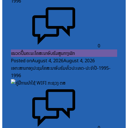
0
ໝວດປື້ມຄະນະໂຄສະນາອົບຮົມສູນກາງພັກ
Posted on
August 4, 2026
August 4, 2026
ເອກະສານກອງປະຊຸມໂຄສະນາອົບຮົມທົ່ວປະເທດ-ປະຈໍາປີ-1995-
1996
0