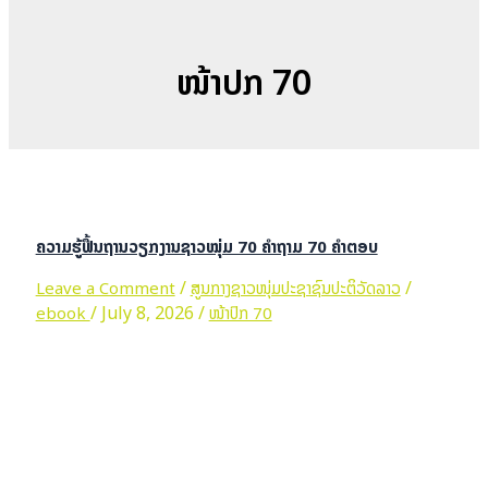
ໜ້າປົກ 70
ຄວາມຮູ້ຟື້ນຖານວຽກງານຊາວໝຸ່ມ 70 ຄຳຖາມ 70 ຄຳຕອບ
/
/
Leave a Comment
ສູນກາງຊາວໜຸ່ມປະຊາຊົນປະຕິວັດລາວ
/
July 8, 2026
/
ebook
ໜ້າປົກ 70
ຄວາມຮູ້ຟື້ນຖານວຽກງານຊາວໝຸ່ມ 70 ຄຳຖາມ 70 ຄຳຕອບ
Read
More »