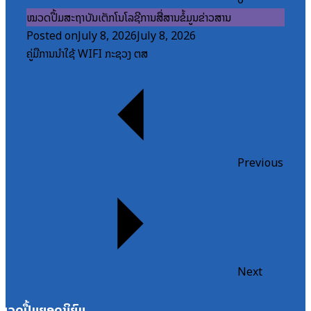
ໝວດປື້ມສະຖາບັນເຕັກໂນໂລຊີການສື່ສານຂໍ້ມູນຂ່າວສານ
Posted on
July 8, 2026
July 8, 2026
ຄູ່ມືການນຳໃຊ້ WIFI ກະຊວງ ຕສ
Previous
Next
ໝວດປື້ມຍອດນິຍົມ