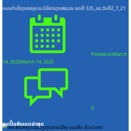
ສູນກາງຊາວໜຸ່ມປະຊາຊົນປະຕິວັດລາວ
ແຜນດຳເນີນງານຂອງຄະນະບໍລິຫານງານສຊປລ ເລກທີ 325_ລຂ,ວັນທີ2_7_21
Posted on
March
14, 2025
March 14, 2025
0
ໝວດປື້ມອັບເດດລ່າສຸດ