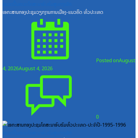
ໝວດປື້ມຄະນະໂຄສະນາອົບຮົມສູນກາງພັກ
ເອກະສານກອງປະຊຸມວຽກງານການເມືອງ-ແນວຄິດ ທົ່ວປະເທດ
Posted on
August
4, 2026
August 4, 2026
0
ໝວດປື້ມຄະນະໂຄສະນາອົບຮົມສູນກາງພັກ