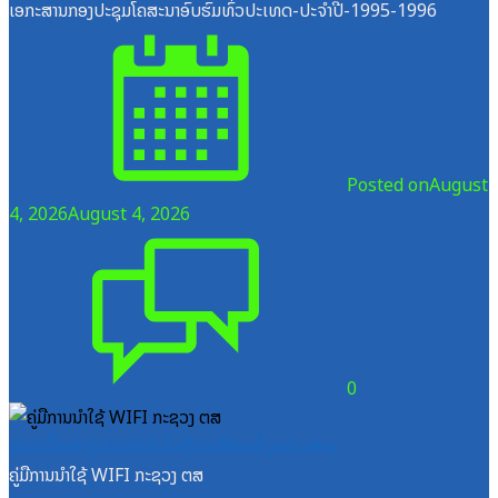
ເອກະສານກອງປະຊຸມໂຄສະນາອົບຮົມທົ່ວປະເທດ-ປະຈໍາປີ-1995-1996
Posted on
August
4, 2026
August 4, 2026
0
ໝວດປື້ມສະຖາບັນເຕັກໂນໂລຊີການສື່ສານຂໍ້ມູນຂ່າວສານ
ຄູ່ມືການນຳໃຊ້ WIFI ກະຊວງ ຕສ