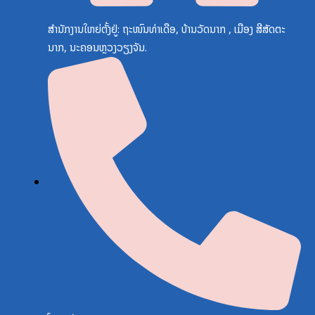
ສຳນັກງານໃຫຍ່ຕັ້ງຢູ່: ຖະໜົນທ່າເດືອ, ບ້ານວັດນາກ , ເມືອງ ສີສັດຕະ
ນາກ, ນະຄອນຫຼວງວຽງຈັນ.