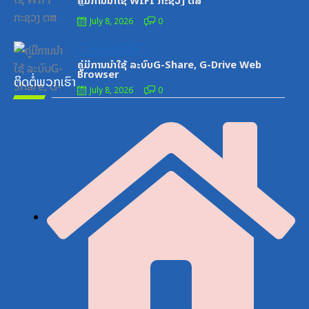
ຄູ່ມືການນຳໃຊ້ WIFI ກະຊວງ ຕສ
July 8, 2026
0
Posted
ເອກະສານຝຶກອົບຮົມ
on
ຄູ່ມືການນຳໃຊ້ ລະບົບG-Share, G-Drive Web
Browser
ຕິດຕໍ່ພວກເຮົາ
July 8, 2026
0