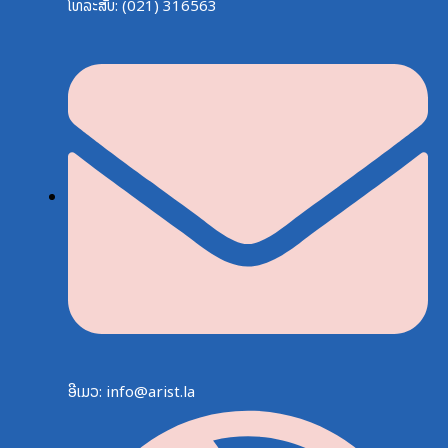
ໂທລະສັບ: (021) 316563
ອີເມວ: info@arist.la