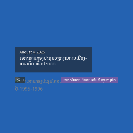
Posted
August 4, 2026
ເອກະສານກອງປະຊຸມວຽກງານການເມືອງ-
on
ແນວຄິດ ທົ່ວປະເທດ
0
ໝວດປື້ມຄະນະໂຄສະນາອົບຮົມສູນກາງພັກ