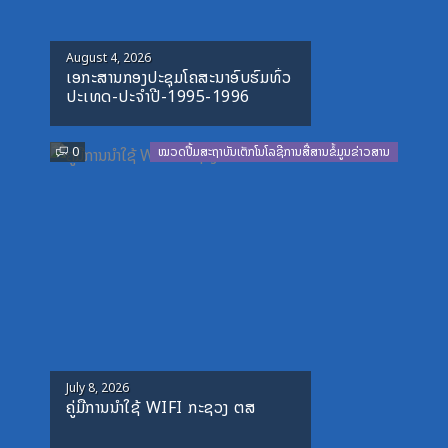
Posted
August 4, 2026
ເອກະສານກອງປະຊຸມໂຄສະນາອົບຮົມທົ່ວ
on
ປະເທດ-ປະຈໍາປີ-1995-1996
0
ໝວດປື້ມສະຖາບັນເຕັກໂນໂລຊີການສື່ສານຂໍ້ມູນຂ່າວສານ
Posted
July 8, 2026
ຄູ່ມືການນຳໃຊ້ WIFI ກະຊວງ ຕສ
on