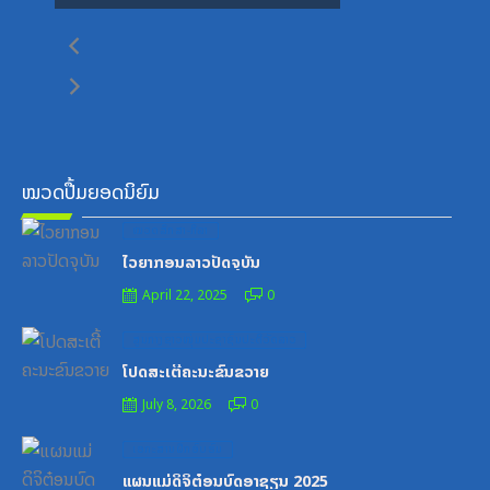
ໝວດປື້ມຍອດນິຍົມ
Posted
ໝວດສຶກສາ-ກິລາ
on
ໄວຍາກອນລາວປັດຈຸບັນ
April 22, 2025
0
Posted
ສູນກາງຊາວໜຸ່ມປະຊາຊົນປະຕິວັດລາວ
on
ໂປດສະເຕີ້ຄະນະຂົນຂວາຍ
July 8, 2026
0
Posted
ເອກະສານຝຶກອົບຮົມ
on
ແຜນແມ່ດິຈິຕ໋ອນບົດອາຊຽນ 2025