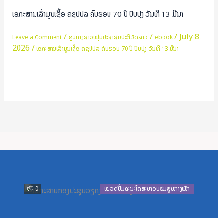
ມູນ
ເອກະສານເລົ່າມູນເຊື້ອ ຄຊປປລ ຄົບຮອບ 70 ປີ ປັບປຸງ ວັນທີ 13 ມີນາ
ເຊື້ອ
ຄຊປປລ
/
/
/
July 8,
Leave a Comment
ສູນກາງຊາວໜຸ່ມປະຊາຊົນປະຕິວັດລາວ
ebook
2026
/
ຄົບຮອບ
ເອກະສານເລົ່າມູນເຊື້ອ ຄຊປປລ ຄົບຮອບ 70 ປີ ປັບປຸງ ວັນທີ 13 ມີນາ
70
ປີ
Read More »
ປັບປຸງ
ວັນທີ
13
ມີນາ
Previous
Next
0
ໝວດປື້ມຄະນະໂຄສະນາອົບຮົມສູນກາງພັກ