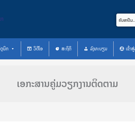
ິກ
ຕຼນິກ
ວິດີໂອ
ສະຖິຕິ
ລົງທະບຽນ
ເຂົ້າ
ເອກະສານຄູ່ມວຽກງານຕິດຕາມ