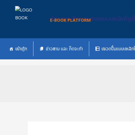
Skip
to
ຫໍສະໝຸດ ຄັງເອກະສານແບບເອເລັກໂຕຼນ
content
E-BOOK PLATFORM
ໜ້າຫຼັກ
ຂ່າວສານ ແລະ ກິດຈະກຳ
ໝວດປື້ມແບບເອເລັກໂ