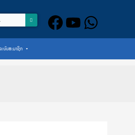
F
Y
W
a
o
h
c
u
a
ສູ່ລະບົບສະມາຊິກ
e
t
t
b
u
s
o
b
a
o
e
p
k
p