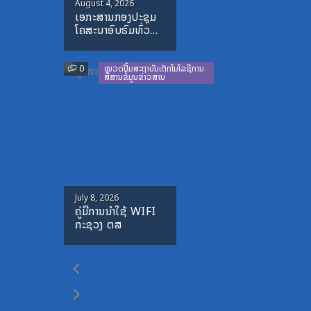
Posted
August 4, 2026
ເອກະສານກອງປະຊຸມ
on
ໂຄສະນາອົບຮົມທົ່ວ
ປະເທດ-ປະຈໍາ
ປີ-1995-1996
0
ໝວດປື້ມສະຖາບັນເຕັກໂນໂລຊີການ
ສື່ສານຂໍ້ມູນຂ່າວສານ
Posted
July 8, 2026
ຄູ່ມືການນຳໃຊ້ WIFI
on
ກະຊວງ ຕສ