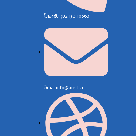
ໂທລະສັບ: (021) 316563
ອີເມວ: info@arist.la