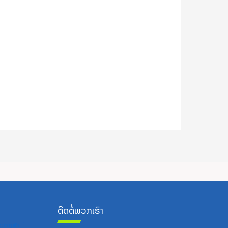
ຕິດຕໍ່ພວກເຮົາ
ູນກາງພັກ