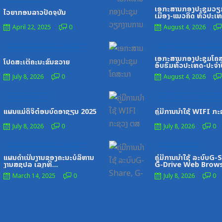
on
on
ເອກະສານກອງປະຊຸມວຽ
ໄວຍາກອນລາວປັດຈຸບັນ
ເມືອງ-ແນວຄິດ ທົ່ວປະເ
April 22, 2025
0
August 4, 2026
Posted
Posted
ສູນກາງຊາວໜຸ່ມປະຊາຊົນປະຕິວັດລາວ
ໝວດປື້ມຄະນະໂຄສະນາອົບຮົມສ
on
on
ເອກະສານກອງປະຊຸມໂຄ
ໂປດສະເຕີ້ຄະນະຂົນຂວາຍ
ອົບຮົມທົ່ວປະເທດ-ປະຈໍາ
1996
July 8, 2026
0
August 4, 2026
Posted
Posted
ເອກະສານຝຶກອົບຮົມ
ໝວດປື້ມສະຖາບັນເຕັກໂນໂລຊີການ
on
on
ແຜນແມ່ດິຈິຕ໋ອນບົດອາຊຽນ 2025
ຄູ່ມືການນຳໃຊ້ WIFI ກ
July 8, 2026
0
July 8, 2026
0
Posted
Posted
ສູນກາງຊາວໜຸ່ມປະຊາຊົນປະຕິວັດລາວ
ເອກະສານຝຶກອົບຮົມ
on
on
ແຜນດຳເນີນງານຂອງຄະນະບໍລິຫານ
ຄູ່ມືການນຳໃຊ້ ລະບົບG-
ງານສຊປລ ເລກທີ
G-Drive Web Brow
325_ລຂ,ວັນທີ2_7_21
March 14, 2025
0
July 8, 2026
0