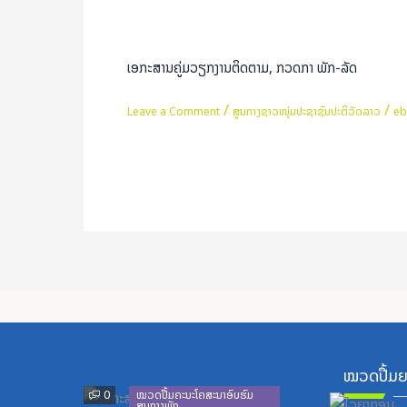
ເອ
ກະ
ສານ
ເອກະສານຄູ່ມວຽກງານຕິດຕາມ, ກວດກາ ພັກ-ລັດ
ຄູ່
ມ
/
/
Leave a Comment
ສູນກາງຊາວໜຸ່ມປະຊາຊົນປະຕິວັດລາວ
e
ວຽກງານ
ຕິດຕາມ,
Read More »
ກວດ
ກາ
ພັກ-
ລັດ
ໝວດປື້ມຍ
Previous
Next
0
ໝວດປື້ມຄະນະໂຄສະນາອົບຮົມ
ສູນກາງພັກ