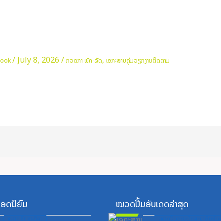
/
July 8, 2026
/
,
book
ກວດກາ ພັກ-ລັດ
ເອກະສານຄູ່ມວຽກງານຕິດຕາມ
ອດນິຍົມ
ໝວດປື້ມອັບເດດລ່າສຸດ
Posted
Posted
ໝວດສຶກສາ-ກິລາ
ໝວດປື້ມຄະນະໂຄສະນາອົບຮົມສ