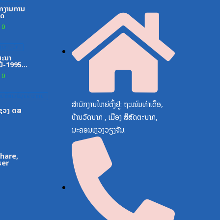
ກງານການ
ທດ
0
ູນກາງພັກ
ສະນາ
ປີ-1995-
0
ສື່ສານຂໍ້ມູນຂ່າວສານ
ສຳນັກງານໃຫຍ່ຕັ້ງຢູ່: ຖະໜົນທ່າເດືອ,
ະຊວງ ຕສ
ບ້ານວັດນາກ , ເມືອງ ສີສັດຕະນາກ,
ນະຄອນຫຼວງວຽງຈັນ.
Share,
ser