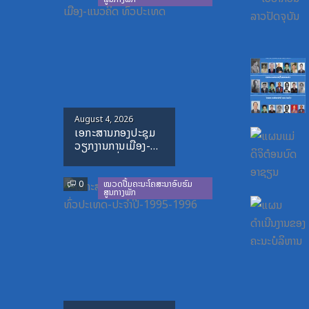
Posted
August 4, 2026
ເອກະສານກອງປະຊຸມ
on
ວຽກງານການເມືອງ-
ແນວຄິດ ທົ່ວປະເທດ
0
ໝວດປື້ມຄະນະໂຄສະນາອົບຮົມ
ສູນກາງພັກ