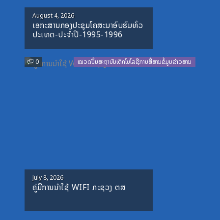
Posted
August 4, 2026
ເອກະສານກອງປະຊຸມໂຄສະນາອົບຮົມທົ່ວ
on
ປະເທດ-ປະຈໍາປີ-1995-1996
0
ໝວດປື້ມສະຖາບັນເຕັກໂນໂລຊີການສື່ສານຂໍ້ມູນຂ່າວສານ
Posted
July 8, 2026
ຄູ່ມືການນຳໃຊ້ WIFI ກະຊວງ ຕສ
on