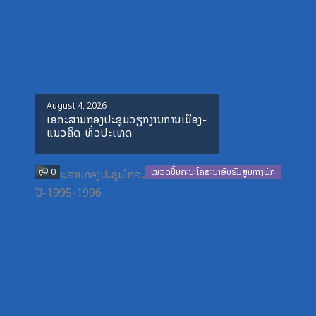
Posted
August 4, 2026
ເອກະສານກອງປະຊຸມວຽກງານການເມືອງ-
on
ແນວຄິດ ທົ່ວປະເທດ
0
ໝວດປື້ມຄະນະໂຄສະນາອົບຮົມສູນກາງພັກ