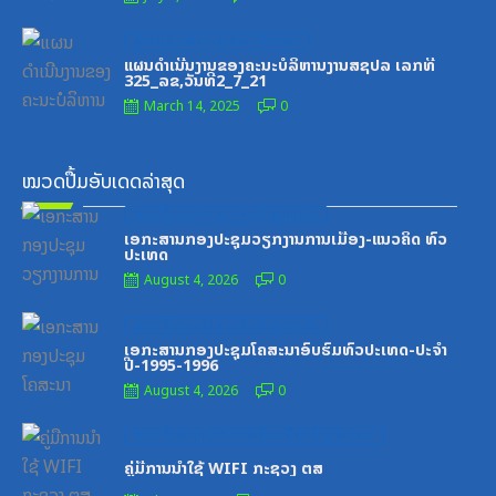
Posted
ສູນກາງຊາວໜຸ່ມປະຊາຊົນປະຕິວັດລາວ
on
ແຜນດຳເນີນງານຂອງຄະນະບໍລິຫານງານສຊປລ ເລກທີ
325_ລຂ,ວັນທີ2_7_21
March 14, 2025
0
ໝວດປື້ມອັບເດດລ່າສຸດ
Posted
ໝວດປື້ມຄະນະໂຄສະນາອົບຮົມສູນກາງພັກ
on
ເອກະສານກອງປະຊຸມວຽກງານການເມືອງ-ແນວຄິດ ທົ່ວ
ປະເທດ
August 4, 2026
0
Posted
ໝວດປື້ມຄະນະໂຄສະນາອົບຮົມສູນກາງພັກ
on
ເອກະສານກອງປະຊຸມໂຄສະນາອົບຮົມທົ່ວປະເທດ-ປະຈໍາ
ປີ-1995-1996
August 4, 2026
0
Posted
ໝວດປື້ມສະຖາບັນເຕັກໂນໂລຊີການສື່ສານຂໍ້ມູນຂ່າວສານ
on
ຄູ່ມືການນຳໃຊ້ WIFI ກະຊວງ ຕສ