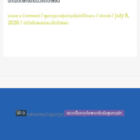
ບົດໄຂປິດສະໜາແນວຄິດໄກສອນ
ສະ
ໜາ
/
/
/
July 8,
Leave a Comment
ສູນກາງຊາວໜຸ່ມປະຊາຊົນປະຕິວັດລາວ
ebook
2026
/
ແນວ
ບົດໄຂປິດສະໜາແນວຄິດໄກສອນ
ຄິດ
ໄກສອນ
Read More »
Previous
Next
0
ໝວດປື້ມຄະນະໂຄສະນາອົບຮົມສູນກາງພັກ