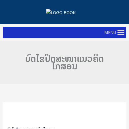
Skip
to
content
MENU
ບົດໄຂປິດສະໜາແນວຄິດ
ໄກສອນ
ບົດ
ໄຂ
ປິດ