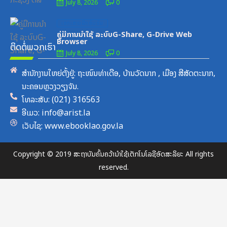
July 8, 2026
0
Posted
ເອກະສານຝຶກອົບຮົມ
on
ຄູ່ມືການນຳໃຊ້ ລະບົບG-Share, G-Drive Web
Browser
ຕິດຕໍ່ພວກເຮົາ
July 8, 2026
0
ສຳນັກງານໃຫຍ່ຕັ້ງຢູ່: ຖະໜົນທ່າເດືອ, ບ້ານວັດນາກ , ເມືອງ ສີສັດຕະນາກ,
ນະຄອນຫຼວງວຽງຈັນ.
ໂທລະສັບ: (021) 316563
ອີເມວ: info@arist.la
ເວັບໄຊ: www.ebooklao.gov.la
Copyright © 2019 ສະຖາບັນຄົ້ນຄວ້ານຳໃຊ້ເຕັກໂນໂລຊີອັດສະລິຍະ All rights
reserved.