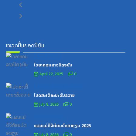
ໝວດປື້ມຍອດນິຍົມ
Posted
ໝວດສຶກສາ-ກິລາ
on
ໄວຍາກອນລາວປັດຈຸບັນ
April 22, 2025
0
Posted
ສູນກາງຊາວໜຸ່ມປະຊາຊົນປະຕິວັດລາວ
on
ໂປດສະເຕີ້ຄະນະຂົນຂວາຍ
July 8, 2026
0
Posted
ເອກະສານຝຶກອົບຮົມ
on
ແຜນແມ່ດິຈິຕ໋ອນບົດອາຊຽນ 2025
July 8, 2026
0