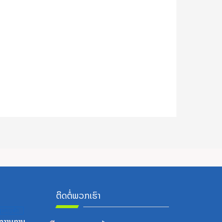
ຕິດຕໍ່ພວກເຮົາ
ູນກາງພັກ
ກງານການ