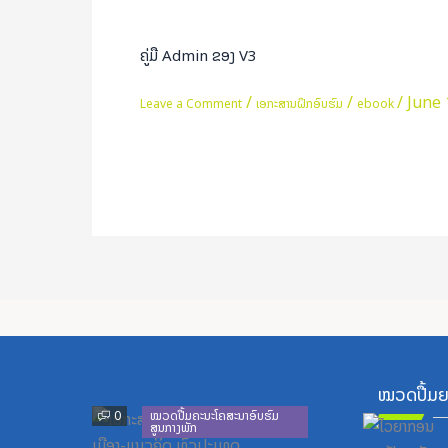
Admin
ຂອງ
ຄູ່ມື Admin ຂອງ V3
V3
/
/
/
June 
Leave a Comment
ເອກະສານຝຶກອົບຮົມ
ebook
Read More »
ໝວດປື້ມຍ
Previous
Next
0
ໝວດປື້ມຄະນະໂຄສະນາອົບຮົມ
ສູນກາງພັກ