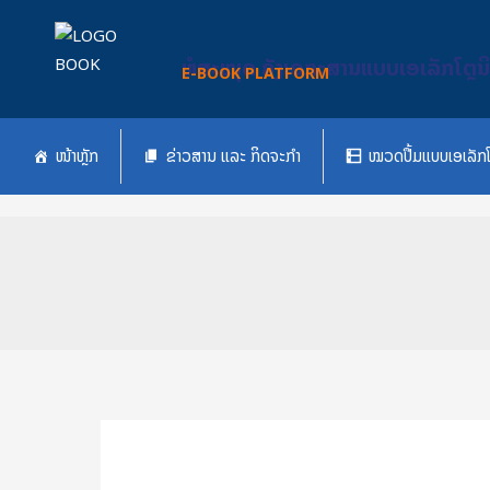
Skip
to
ຫໍສະໝຸດ ຄັງເອກະສານແບບເອເລັກໂຕຼນ
content
E-BOOK PLATFORM
ໜ້າຫຼັກ
ຂ່າວສານ ແລະ ກິດຈະກຳ
ໝວດປື້ມແບບເອເລັກໂ
ຄູ່ມື