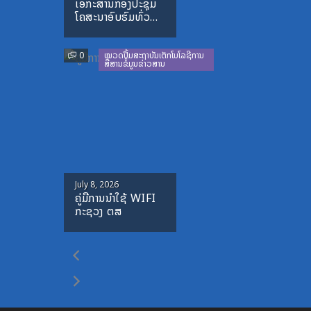
ເອກະສານກອງປະຊຸມ
on
ໂຄສະນາອົບຮົມທົ່ວ
ປະເທດ-ປະຈໍາ
ປີ-1995-1996
0
ໝວດປື້ມສະຖາບັນເຕັກໂນໂລຊີການ
ສື່ສານຂໍ້ມູນຂ່າວສານ
Posted
July 8, 2026
ຄູ່ມືການນຳໃຊ້ WIFI
on
ກະຊວງ ຕສ