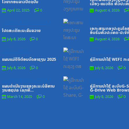
ໄວຍາກອນລາວປັດຈຸບັນ
ເມືອງ-ແນວຄິດ ທົ່ວປະເ
April 22, 2025
0
August 4, 2026
Posted
Posted
ສູນກາງຊາວໜຸ່ມປະຊາຊົນປະຕິວັດລາວ
ໝວດປື້ມຄະນະໂຄສະນາອົບຮົມສ
on
on
ເອກະສານກອງປະຊຸມໂຄ
ໂປດສະເຕີ້ຄະນະຂົນຂວາຍ
ອົບຮົມທົ່ວປະເທດ-ປະຈໍາ
1996
July 8, 2026
0
August 4, 2026
Posted
Posted
ເອກະສານຝຶກອົບຮົມ
ໝວດປື້ມສະຖາບັນເຕັກໂນໂລຊີການ
on
on
ແຜນແມ່ດິຈິຕ໋ອນບົດອາຊຽນ 2025
ຄູ່ມືການນຳໃຊ້ WIFI ກ
July 8, 2026
0
July 8, 2026
0
Posted
Posted
ສູນກາງຊາວໜຸ່ມປະຊາຊົນປະຕິວັດລາວ
ເອກະສານຝຶກອົບຮົມ
on
on
ແຜນດຳເນີນງານຂອງຄະນະບໍລິຫານ
ຄູ່ມືການນຳໃຊ້ ລະບົບG-
ງານສຊປລ ເລກທີ
G-Drive Web Brow
325_ລຂ,ວັນທີ2_7_21
March 14, 2025
0
July 8, 2026
0