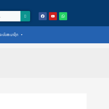
F
Y
W
a
o
h
c
u
a
e
t
t
b
u
s
o
b
a
ສູ່ລະບົບສະມາຊິກ
o
e
p
k
p