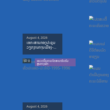
Posted
August 4, 2026
ເອກະສານກອງປະຊຸມ
on
ວຽກງານການເມືອງ-
ແນວຄິດ ທົ່ວປະເທດ
0
ໝວດປື້ມຄະນະໂຄສະນາອົບຮົມ
ສູນກາງພັກ
Posted
August 4, 2026