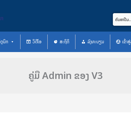
ິກ
ຕຼນິກ
ວິດີໂອ
ສະຖິຕິ
ລົງທະບຽນ
ເຂົ້າ
ຄູ່ມື Admin ຂອງ V3