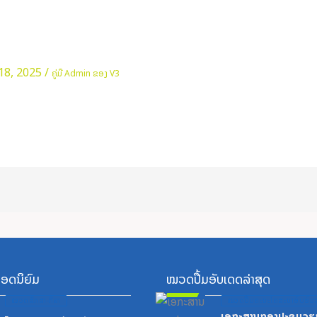
18, 2025
/
ຄູ່ມື Admin ຂອງ V3
ອດນິຍົມ
ໝວດປື້ມອັບເດດລ່າສຸດ
Posted
Posted
ໝວດສຶກສາ-ກິລາ
ໝວດປື້ມຄະນະໂຄສະນາອົບຮົມສ
on
on
ເອກະສານກອງປະຊຸມວຽ