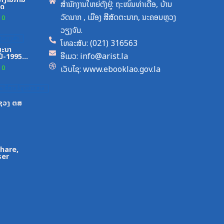
ສຳນັກງານໃຫຍ່ຕັ້ງຢູ່: ຖະໜົນທ່າເດືອ, ບ້ານ
ທດ
ວັດນາກ , ເມືອງ ສີສັດຕະນາກ, ນະຄອນຫຼວງ
0
ວຽງຈັນ.
ູນກາງພັກ
ໂທລະສັບ: (021) 316563
ສະນາ
ອີເມວ: info@arist.la
ປີ-1995-
ເວັບໄຊ: www.ebooklao.gov.la
0
ສື່ສານຂໍ້ມູນຂ່າວສານ
ະຊວງ ຕສ
Share,
ser