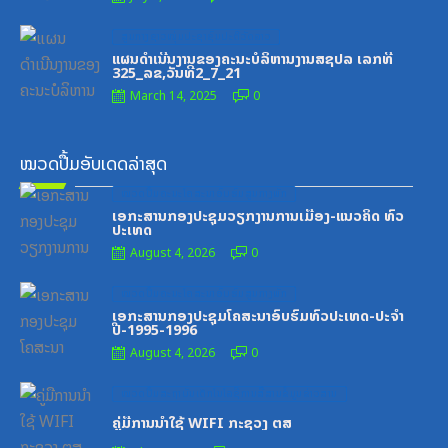
Posted
ສູນກາງຊາວໜຸ່ມປະຊາຊົນປະຕິວັດລາວ
on
ແຜນດຳເນີນງານຂອງຄະນະບໍລິຫານງານສຊປລ ເລກທີ
325_ລຂ,ວັນທີ2_7_21
March 14, 2025
0
ໝວດປື້ມອັບເດດລ່າສຸດ
Posted
ໝວດປື້ມຄະນະໂຄສະນາອົບຮົມສູນກາງພັກ
on
ເອກະສານກອງປະຊຸມວຽກງານການເມືອງ-ແນວຄິດ ທົ່ວ
ປະເທດ
August 4, 2026
0
Posted
ໝວດປື້ມຄະນະໂຄສະນາອົບຮົມສູນກາງພັກ
on
ເອກະສານກອງປະຊຸມໂຄສະນາອົບຮົມທົ່ວປະເທດ-ປະຈໍາ
ປີ-1995-1996
August 4, 2026
0
Posted
ໝວດປື້ມສະຖາບັນເຕັກໂນໂລຊີການສື່ສານຂໍ້ມູນຂ່າວສານ
on
ຄູ່ມືການນຳໃຊ້ WIFI ກະຊວງ ຕສ