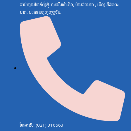
ສຳນັກງານໃຫຍ່ຕັ້ງຢູ່: ຖະໜົນທ່າເດືອ, ບ້ານວັດນາກ , ເມືອງ ສີສັດຕະ
ນາກ, ນະຄອນຫຼວງວຽງຈັນ.
ໂທລະສັບ: (021) 316563