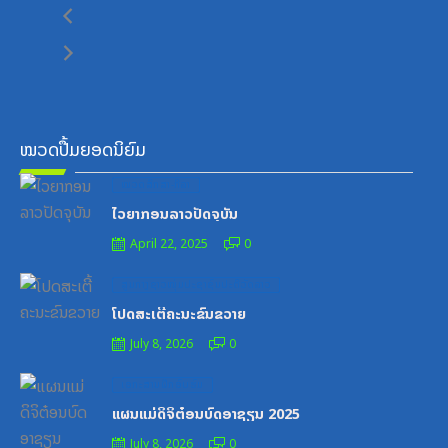
ໝວດປື້ມຍອດນິຍົມ
Posted
ໝວດສຶກສາ-ກິລາ
on
ໄວຍາກອນລາວປັດຈຸບັນ
April 22, 2025
0
Posted
ສູນກາງຊາວໜຸ່ມປະຊາຊົນປະຕິວັດລາວ
on
ໂປດສະເຕີ້ຄະນະຂົນຂວາຍ
July 8, 2026
0
Posted
ເອກະສານຝຶກອົບຮົມ
on
ແຜນແມ່ດິຈິຕ໋ອນບົດອາຊຽນ 2025
July 8, 2026
0