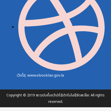
ເວັບໄຊ: www.ebooklao.gov.la
Copyright © 2019 ສະຖາບັນຄົ້ນຄວ້ານຳໃຊ້ເຕັກໂນໂລຊີອັດສະລິຍະ All rights
reserved.