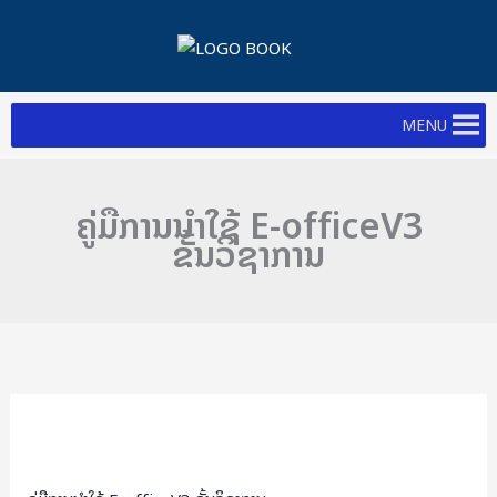
Skip
to
content
MENU
ຄູ່ມືການນໍາໃຊ້ E-officeV3
ຂັ້ນວິຊາການ
ຄູ່ມື
ການ
ນໍາ