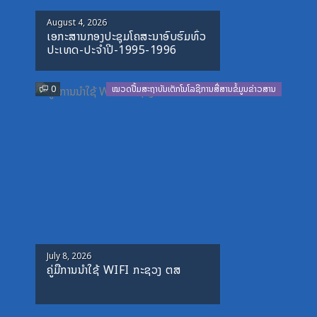
Posted
August 4, 2026
ເອກະສານກອງປະຊຸມໂຄສະນາອົບຮົມທົ່ວ
on
ປະເທດ-ປະຈໍາປີ-1995-1996
0
ໝວດປື້ມສະຖາບັນເຕັກໂນໂລຊີການສື່ສານຂໍ້ມູນຂ່າວສານ
Posted
July 8, 2026
ຄູ່ມືການນຳໃຊ້ WIFI ກະຊວງ ຕສ
on