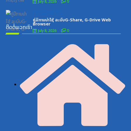
July 8, 2026
0
Posted
ເອກະສານຝຶກອົບຮົມ
on
ຄູ່ມືການນຳໃຊ້ ລະບົບG-Share, G-Drive Web
Browser
ຕິດຕໍ່ພວກເຮົາ
July 8, 2026
0