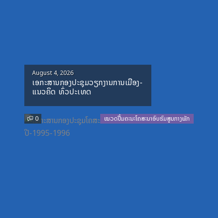
Posted
August 4, 2026
ເອກະສານກອງປະຊຸມວຽກງານການເມືອງ-
on
ແນວຄິດ ທົ່ວປະເທດ
0
ໝວດປື້ມຄະນະໂຄສະນາອົບຮົມສູນກາງພັກ