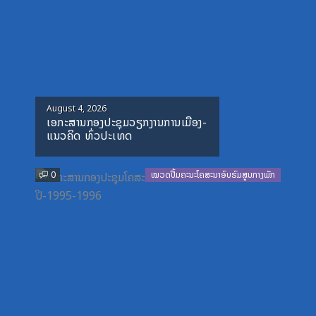
Posted
August 4, 2026
ເອກະສານກອງປະຊຸມວຽກງານການເມືອງ-
on
ແນວຄິດ ທົ່ວປະເທດ
0
ໝວດປື້ມຄະນະໂຄສະນາອົບຮົມສູນກາງພັກ