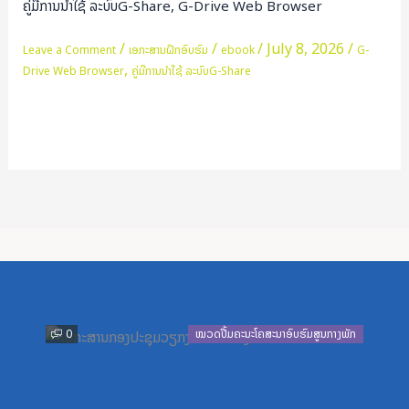
ຄູ່ມືການນຳໃຊ້ ລະບົບG-Share, G-Drive Web Browser
ໃຊ້
ລະບົບG-
/
/
/
July 8, 2026
/
Leave a Comment
ເອກະສານຝຶກອົບຮົມ
ebook
G-
,
Share,
Drive Web Browser
ຄູ່ມືການນຳໃຊ້ ລະບົບG-Share
G-
Drive
Read More »
Web
Browser
Previous
Next
0
ໝວດປື້ມຄະນະໂຄສະນາອົບຮົມສູນກາງພັກ