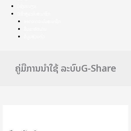
ລົງທະບຽນ
ເຂົ້າສູ່ລະບົບສະມາຊິກ
ອອກຈາກລະບົບສະມາຊິກ
ລືມລະຫັດຜ່ານ
ຂໍ້ມູນສ່ວນຕົວ
ຄູ່ມືການນຳໃຊ້ ລະບົບG-Share
ຄູ່ມື
ການ
ນຳ