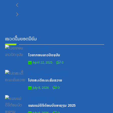
ໝວດປື້ມຍອດນິຍົມ
Posted
ໝວດສຶກສາ-ກິລາ
on
ໄວຍາກອນລາວປັດຈຸບັນ
April 22, 2025
0
Posted
ສູນກາງຊາວໜຸ່ມປະຊາຊົນປະຕິວັດລາວ
on
ໂປດສະເຕີ້ຄະນະຂົນຂວາຍ
July 8, 2026
0
Posted
ເອກະສານຝຶກອົບຮົມ
on
ແຜນແມ່ດິຈິຕ໋ອນບົດອາຊຽນ 2025