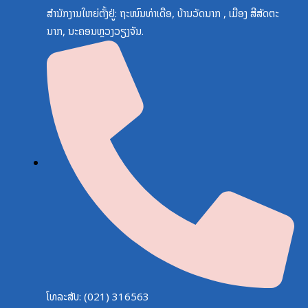
ສຳນັກງານໃຫຍ່ຕັ້ງຢູ່: ຖະໜົນທ່າເດືອ, ບ້ານວັດນາກ , ເມືອງ ສີສັດຕະ
ນາກ, ນະຄອນຫຼວງວຽງຈັນ.
ໂທລະສັບ: (021) 316563