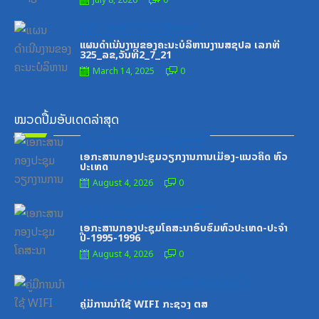
July 8, 2026
0
Posted
ສູນກາງຊາວໜຸ່ມປະຊາຊົນປະຕິວັດລາວ
on
ແຜນດຳເນີນງານຂອງຄະນະບໍລິຫານງານສຊປລ ເລກທີ
325_ລຂ,ວັນທີ2_7_21
March 14, 2025
0
ໝວດປື້ມອັບເດດລ່າສຸດ
Posted
ໝວດປື້ມຄະນະໂຄສະນາອົບຮົມສູນກາງພັກ
on
ເອກະສານກອງປະຊຸມວຽກງານການເມືອງ-ແນວຄິດ ທົ່ວ
ປະເທດ
August 4, 2026
0
Posted
ໝວດປື້ມຄະນະໂຄສະນາອົບຮົມສູນກາງພັກ
on
ເອກະສານກອງປະຊຸມໂຄສະນາອົບຮົມທົ່ວປະເທດ-ປະຈໍາ
ປີ-1995-1996
August 4, 2026
0
Posted
ໝວດປື້ມສະຖາບັນເຕັກໂນໂລຊີການສື່ສານຂໍ້ມູນຂ່າວສານ
on
ຄູ່ມືການນຳໃຊ້ WIFI ກະຊວງ ຕສ