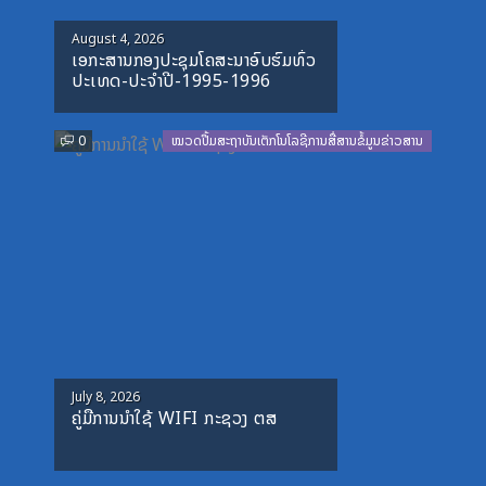
Posted
August 4, 2026
ເອກະສານກອງປະຊຸມໂຄສະນາອົບຮົມທົ່ວ
on
ປະເທດ-ປະຈໍາປີ-1995-1996
0
ໝວດປື້ມສະຖາບັນເຕັກໂນໂລຊີການສື່ສານຂໍ້ມູນຂ່າວສານ
Posted
July 8, 2026
ຄູ່ມືການນຳໃຊ້ WIFI ກະຊວງ ຕສ
on