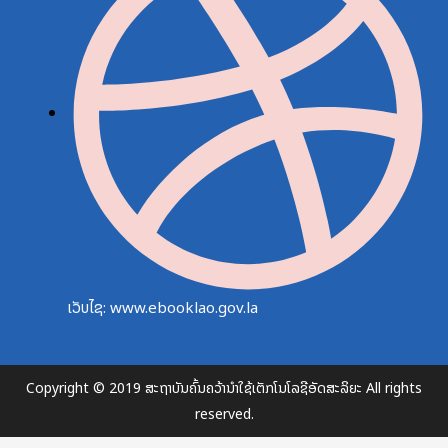
ເວັບໄຊ: www.ebooklao.gov.la
Copyright © 2019 ສະຖາບັນຄົ້ນຄວ້ານຳໃຊ້ເຕັກໂນໂລຊີອັດສະລິຍະ All rights
reserved.