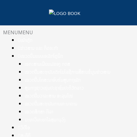
Skip
to
content
MENU
MENU
ໜ້າຫຼັກ
ຂ່າວສານ ແລະ ກິດຈະກຳ
ໝວດປື້ມແບບເອເລັກໂຕຼນິກ
ເອກະສານເຜີຍແຜ່ຂອງ ກຕສ
ໝວດປື້ມສະຖາບັນເຕັກໂນໂລຊີການສື່ສານຂໍ້ມູນຂ່າວສານ
ໝວດປື້ມໂຄສະນາອົບຮົມສູນກາງພັກ
ສູນກາງຊາວໜຸ່ມປະຊາຊົນປະຕິວັດລາວ
ໝວດປື້ມວາລະສານ ອະລຸນໃໝ່
ໝວດປື້ມສະຖາບັນການທະນາຄານ
ໝວດສຶກສາ-ກິລາ
ມະຫາວິທະຍາໄລສຸພານຸວົງ
ວິດີໂອ
ສະຖິຕິ