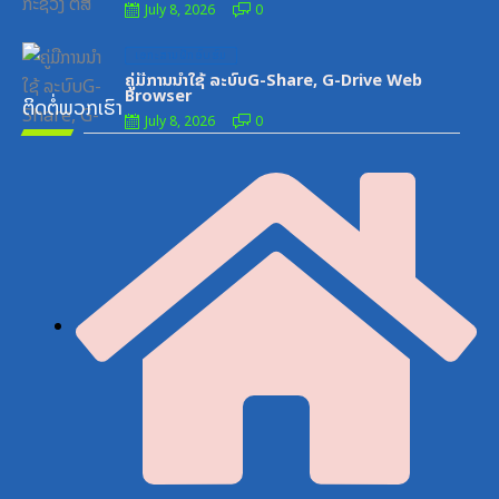
July 8, 2026
0
Posted
ເອກະສານຝຶກອົບຮົມ
on
ຄູ່ມືການນຳໃຊ້ ລະບົບG-Share, G-Drive Web
Browser
ຕິດຕໍ່ພວກເຮົາ
July 8, 2026
0