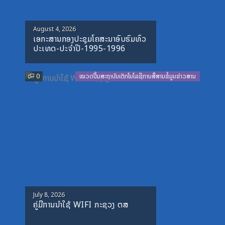
Posted
August 4, 2026
ເອກະສານກອງປະຊຸມໂຄສະນາອົບຮົມທົ່ວ
on
ປະເທດ-ປະຈໍາປີ-1995-1996
0
ໝວດປື້ມສະຖາບັນເຕັກໂນໂລຊີການສື່ສານຂໍ້ມູນຂ່າວສານ
Posted
July 8, 2026
ຄູ່ມືການນຳໃຊ້ WIFI ກະຊວງ ຕສ
on