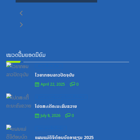
ໝວດປື້ມຍອດນິຍົມ
Posted
ໝວດສຶກສາ-ກິລາ
on
ໄວຍາກອນລາວປັດຈຸບັນ
April 22, 2025
0
Posted
ສູນກາງຊາວໜຸ່ມປະຊາຊົນປະຕິວັດລາວ
on
ໂປດສະເຕີ້ຄະນະຂົນຂວາຍ
July 8, 2026
0
Posted
ເອກະສານຝຶກອົບຮົມ
on
ແຜນແມ່ດິຈິຕ໋ອນບົດອາຊຽນ 2025