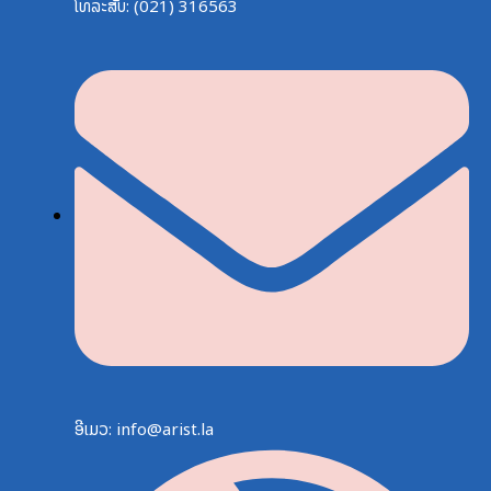
ໂທລະສັບ: (021) 316563
ອີເມວ: info@arist.la