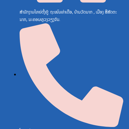
ສຳນັກງານໃຫຍ່ຕັ້ງຢູ່: ຖະໜົນທ່າເດືອ, ບ້ານວັດນາກ , ເມືອງ ສີສັດຕະ
ນາກ, ນະຄອນຫຼວງວຽງຈັນ.