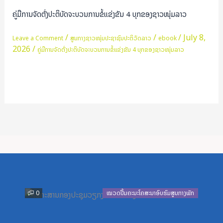
ຈັດ
ຄູ່ມືການຈັດຕັ່ງປະຕິບັດຈະບວນການຂໍ້ແຂ່ງຂັນ 4 ບຸກຂອງຊາວໜຸ່ມລາວ
ຕັ່ງ
ປະຕິ
/
/
/
July 8,
Leave a Comment
ສູນກາງຊາວໜຸ່ມປະຊາຊົນປະຕິວັດລາວ
ebook
2026
/
ບັດ
ຄູ່ມືການຈັດຕັ່ງປະຕິບັດຈະບວນການຂໍ້ແຂ່ງຂັນ 4 ບຸກຂອງຊາວໜຸ່ມລາວ
ຈະ
ບວນ
Read More »
ການ
ຂໍ້
ແຂ່ງຂັນ
4
ບຸກ
ຂອງ
ຊາວໜຸ່ມ
ລາວ
Previous
Next
0
ໝວດປື້ມຄະນະໂຄສະນາອົບຮົມສູນກາງພັກ