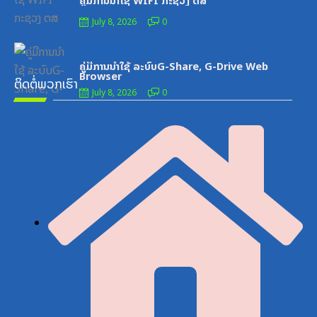
ຄູ່ມືການນຳໃຊ້ WIFI ກະຊວງ ຕສ
July 8, 2026
0
Posted
ເອກະສານຝຶກອົບຮົມ
on
ຄູ່ມືການນຳໃຊ້ ລະບົບG-Share, G-Drive Web
Browser
ຕິດຕໍ່ພວກເຮົາ
July 8, 2026
0