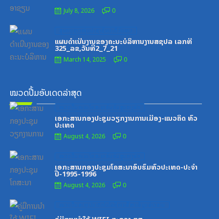
July 8, 2026
0
Posted
ສູນກາງຊາວໜຸ່ມປະຊາຊົນປະຕິວັດລາວ
on
ແຜນດຳເນີນງານຂອງຄະນະບໍລິຫານງານສຊປລ ເລກທີ
325_ລຂ,ວັນທີ2_7_21
March 14, 2025
0
ໝວດປື້ມອັບເດດລ່າສຸດ
Posted
ໝວດປື້ມຄະນະໂຄສະນາອົບຮົມສູນກາງພັກ
on
ເອກະສານກອງປະຊຸມວຽກງານການເມືອງ-ແນວຄິດ ທົ່ວ
ປະເທດ
August 4, 2026
0
Posted
ໝວດປື້ມຄະນະໂຄສະນາອົບຮົມສູນກາງພັກ
on
ເອກະສານກອງປະຊຸມໂຄສະນາອົບຮົມທົ່ວປະເທດ-ປະຈໍາ
ປີ-1995-1996
August 4, 2026
0
Posted
ໝວດປື້ມສະຖາບັນເຕັກໂນໂລຊີການສື່ສານຂໍ້ມູນຂ່າວສານ
on