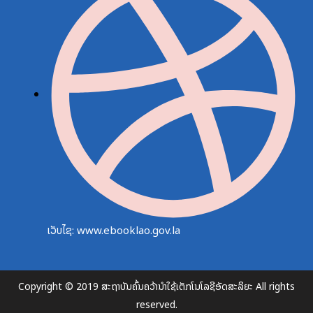
ເວັບໄຊ: www.ebooklao.gov.la
Copyright © 2019 ສະຖາບັນຄົ້ນຄວ້ານຳໃຊ້ເຕັກໂນໂລຊີອັດສະລິຍະ All rights
reserved.