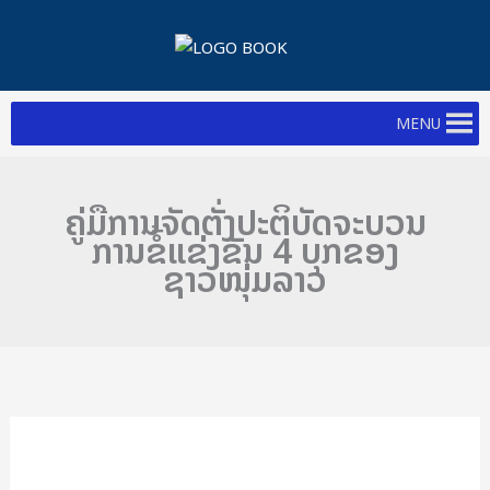
Skip
to
content
MENU
ຄູ່ມືການຈັດຕັ່ງປະຕິບັດຈະບວນ
ການຂໍ້ແຂ່ງຂັນ 4 ບຸກຂອງ
ຊາວໜຸ່ມລາວ
ຄູ່ມື
ການ