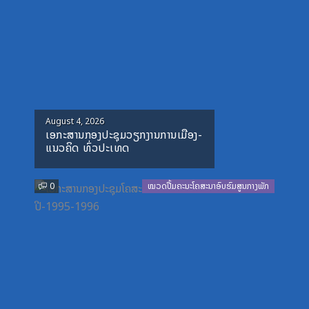
Posted
August 4, 2026
ເອກະສານກອງປະຊຸມວຽກງານການເມືອງ-
on
ແນວຄິດ ທົ່ວປະເທດ
0
ໝວດປື້ມຄະນະໂຄສະນາອົບຮົມສູນກາງພັກ