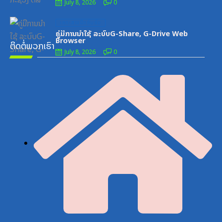
July 8, 2026
0
Posted
ເອກະສານຝຶກອົບຮົມ
on
ຄູ່ມືການນຳໃຊ້ ລະບົບG-Share, G-Drive Web
Browser
ຕິດຕໍ່ພວກເຮົາ
July 8, 2026
0