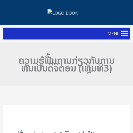
Skip
to
content
MENU
ຄວາມຮູ້ຟື້ນຖານກ່ຽວກັບການ
ຫັນເປັນດິຈິຕອນ (ເຫຼັ້ມທີ3)
ຄວາມ
ຮູ້
ຟື້ນ