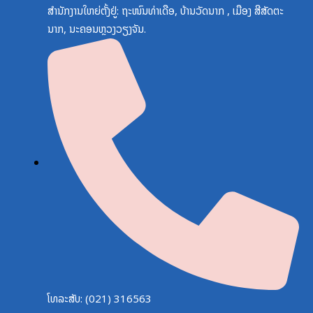
ສຳນັກງານໃຫຍ່ຕັ້ງຢູ່: ຖະໜົນທ່າເດືອ, ບ້ານວັດນາກ , ເມືອງ ສີສັດຕະ
ນາກ, ນະຄອນຫຼວງວຽງຈັນ.
ໂທລະສັບ: (021) 316563