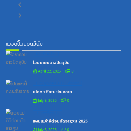
ໝວດປື້ມຍອດນິຍົມ
Posted
ໝວດສຶກສາ-ກິລາ
on
ໄວຍາກອນລາວປັດຈຸບັນ
April 22, 2025
0
Posted
ສູນກາງຊາວໜຸ່ມປະຊາຊົນປະຕິວັດລາວ
on
ໂປດສະເຕີ້ຄະນະຂົນຂວາຍ
July 8, 2026
0
Posted
ເອກະສານຝຶກອົບຮົມ
on
ແຜນແມ່ດິຈິຕ໋ອນບົດອາຊຽນ 2025
July 8, 2026
0