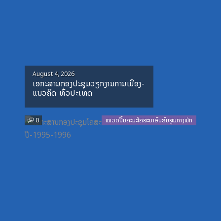
Posted
August 4, 2026
ເອກະສານກອງປະຊຸມວຽກງານການເມືອງ-
on
ແນວຄິດ ທົ່ວປະເທດ
0
ໝວດປື້ມຄະນະໂຄສະນາອົບຮົມສູນກາງພັກ