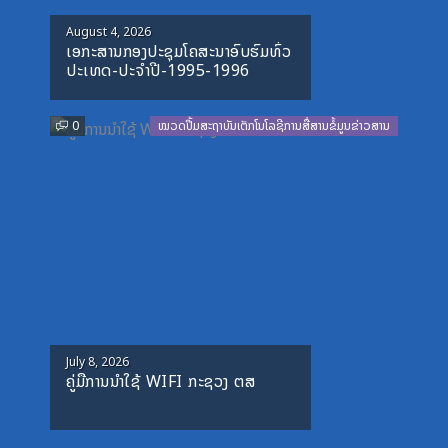
Posted
August 4, 2026
ເອກະສານກອງປະຊຸມໂຄສະນາອົບຮົມທົ່ວ
on
ປະເທດ-ປະຈໍາປີ-1995-1996
0
ໝວດປື້ມສະຖາບັນເຕັກໂນໂລຊີການສື່ສານຂໍ້ມູນຂ່າວສານ
Posted
July 8, 2026
ຄູ່ມືການນຳໃຊ້ WIFI ກະຊວງ ຕສ
on