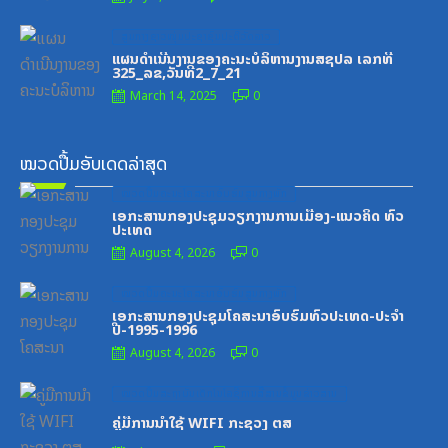
Posted
ສູນກາງຊາວໜຸ່ມປະຊາຊົນປະຕິວັດລາວ
on
ແຜນດຳເນີນງານຂອງຄະນະບໍລິຫານງານສຊປລ ເລກທີ
325_ລຂ,ວັນທີ2_7_21
March 14, 2025
0
ໝວດປື້ມອັບເດດລ່າສຸດ
Posted
ໝວດປື້ມຄະນະໂຄສະນາອົບຮົມສູນກາງພັກ
on
ເອກະສານກອງປະຊຸມວຽກງານການເມືອງ-ແນວຄິດ ທົ່ວ
ປະເທດ
August 4, 2026
0
Posted
ໝວດປື້ມຄະນະໂຄສະນາອົບຮົມສູນກາງພັກ
on
ເອກະສານກອງປະຊຸມໂຄສະນາອົບຮົມທົ່ວປະເທດ-ປະຈໍາ
ປີ-1995-1996
August 4, 2026
0
Posted
ໝວດປື້ມສະຖາບັນເຕັກໂນໂລຊີການສື່ສານຂໍ້ມູນຂ່າວສານ
on
ຄູ່ມືການນຳໃຊ້ WIFI ກະຊວງ ຕສ