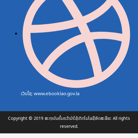
ເວັບໄຊ: www.ebooklao.gov.la
Copyright © 2019 ສະຖາບັນຄົ້ນຄວ້ານຳໃຊ້ເຕັກໂນໂລຊີອັດສະລິຍະ All rights
reserved.