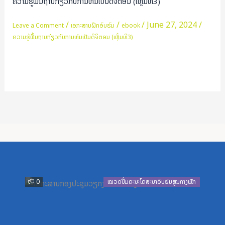
ຄວາມຮູ້ຟື້ນຖານກ່ຽວກັບການຫັນເປັນດິຈິຕອນ (ເຫຼັ້ມທີ3)
ຖານ
ກ່ຽວກັບ
/
/
/
June 27, 2024
/
Leave a Comment
ເອກະສານຝຶກອົບຮົມ
ebook
ການ
ຄວາມຮູ້ຟື້ນຖານກ່ຽວກັບການຫັນເປັນດິຈິຕອນ (ເຫຼັ້ມທີ3)
ຫັນ
ເປັນ
Read More »
ດິຈິ
ຕອນ
(ເຫຼັ້ມ
ທີ3)
Previous
Next
0
ໝວດປື້ມຄະນະໂຄສະນາອົບຮົມສູນກາງພັກ