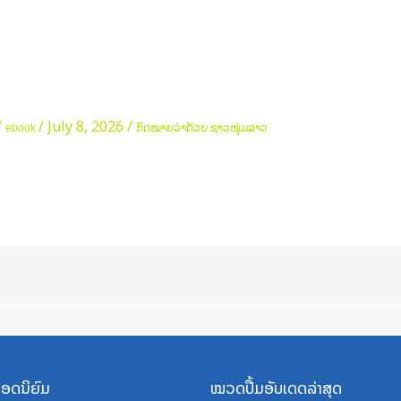
/
/
July 8, 2026
/
ebook
ກົດໝາຍວ່າດ້ວຍ ຊາວໜຸ່ມລາວ
ອດນິຍົມ
ໝວດປື້ມອັບເດດລ່າສຸດ