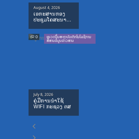
Posted
August 4, 2026
ເອກະສານກອງ
on
ປະຊຸມໂຄສະນາ
ອົບຮົມທົ່ວປະເທດ-
ປະຈໍາປີ-1995-
0
ໝວດປື້ມສະຖາບັນເຕັກໂນໂລຊີການ
1996
ສື່ສານຂໍ້ມູນຂ່າວສານ
Posted
July 8, 2026
ຄູ່ມືການນຳໃຊ້
on
WIFI ກະຊວງ ຕສ