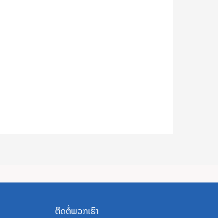
ຕິດຕໍ່ພວກເຮົາ