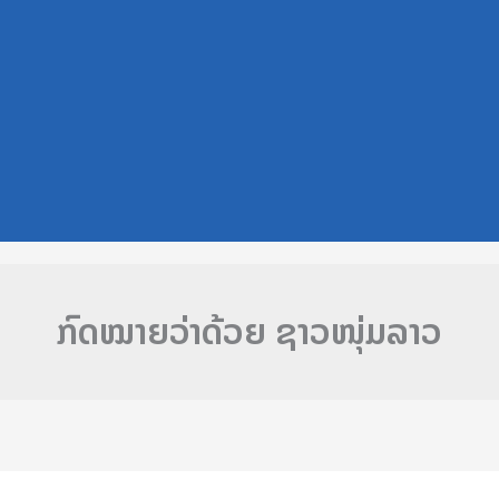
ກົດໝາຍວ່າດ້ວຍ ຊາວໜຸ່ມລາວ