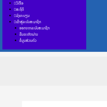
ວິດີໂອ
ສະຖິຕິ
ລົງທະບຽນ
ເຂົ້າສູ່ລະບົບສະມາຊິກ
ອອກຈາກລະບົບສະມາຊິກ
ລືມລະຫັດຜ່ານ
ຂໍ້ມູນສ່ວນຕົວ