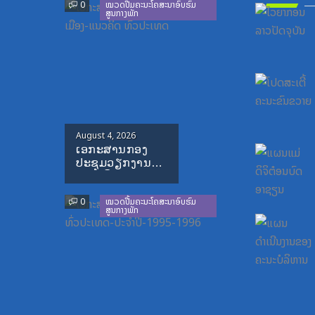
Previous
Next
0
ໝວດປື້ມຄະນະໂຄສະນາອົບຮົມ
ສູນກາງພັກ
Posted
August 4, 2026
ເອກະສານກອງ
on
ປະຊຸມວຽກງານ
ການເມືອງ-ແນວ
ຄິດ ທົ່ວປະເທດ
0
ໝວດປື້ມຄະນະໂຄສະນາອົບຮົມ
ສູນກາງພັກ