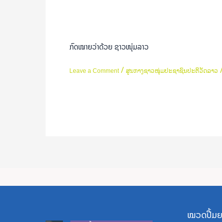
ກົດໝາຍ
ວ່າ
ດ້ວຍ
ກົດໝາຍວ່າດ້ວຍ ຊາວໜຸ່ມລາວ
ຊາວໜຸ່ມ
ລາວ
/
Leave a Comment
ສູນກາງຊາວໜຸ່ມປະຊາຊົນປະຕິວັດລາວ
Read More »
ໝວດປື້ມຍ