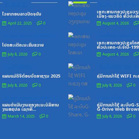
Posted
Posted
ໝວດສຶກສາ-ກິລາ
ໝວດປື້ມຄະນະໂຄສະນາອົບຮົ
on
on
ເອກະສານກອງປະຊຸມວຽ
ໄວຍາກອນລາວປັດຈຸບັນ
ເມືອງ-ແນວຄິດ ທົ່ວປະເ
April 22, 2025
0
August 4, 2026
Posted
Posted
ສູນກາງຊາວໜຸ່ມປະຊາຊົນປະຕິວັດລາວ
ໝວດປື້ມຄະນະໂຄສະນາອົບຮົ
on
on
ເອກະສານກອງປະຊຸມໂຄສ
ໂປດສະເຕີ້ຄະນະຂົນຂວາຍ
ທົ່ວປະເທດ-ປະຈໍາປີ-19
July 8, 2026
0
August 4, 2026
Posted
Posted
ເອກະສານຝຶກອົບຮົມ
ໝວດປື້ມສະຖາບັນເຕັກໂນໂລຊີ
on
on
ແຜນແມ່ດິຈິຕ໋ອນບົດອາຊຽນ 2025
ຄູ່ມືການນຳໃຊ້ WIFI ກ
July 8, 2026
0
July 8, 2026
0
Posted
Posted
ສູນກາງຊາວໜຸ່ມປະຊາຊົນປະຕິວັດລາວ
ເອກະສານຝຶກອົບຮົມ
on
on
ແຜນດຳເນີນງານຂອງຄະນະບໍລິຫານ
ຄູ່ມືການນຳໃຊ້ ລະບົບG-
ງານສຊປລ ເລກທີ
G-Drive Web Brow
325_ລຂ,ວັນທີ2_7_21
March 14, 2025
0
July 8, 2026
0