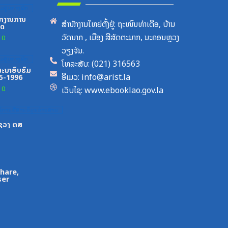
ມສູນກາງພັກ
ກງານການ
ສຳນັກງານໃຫຍ່ຕັ້ງຢູ່: ຖະໜົນທ່າເດືອ, ບ້ານ
ທດ
ວັດນາກ , ເມືອງ ສີສັດຕະນາກ, ນະຄອນຫຼວງ
0
ວຽງຈັນ.
ມສູນກາງພັກ
ໂທລະສັບ: (021) 316563
ະນາອົບຮົມ
ອີເມວ: info@arist.la
95-1996
ເວັບໄຊ: www.ebooklao.gov.la
0
ການສື່ສານຂໍ້ມູນຂ່າວສານ
ະຊວງ ຕສ
Share,
ser