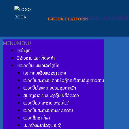
Skip
to
content
ຫໍສະໝຸດ ຄັງເອກະສານແບບເອເລັກໂຕຼນິ
E-BOOK PLATFORM
MENU
MENU
ໜ້າຫຼັກ
ຂ່າວສານ ແລະ ກິດຈະກຳ
ໝວດປື້ມແບບເອເລັກໂຕຼນິກ
ເອກະສານເຜີຍແຜ່ຂອງ ກຕສ
ໝວດປື້ມສະຖາບັນເຕັກໂນໂລຊີການສື່ສານຂໍ້ມູນຂ່າວສານ
ໝວດປື້ມໂຄສະນາອົບຮົມສູນກາງພັກ
ສູນກາງຊາວໜຸ່ມປະຊາຊົນປະຕິວັດລາວ
ໝວດປື້ມວາລະສານ ອະລຸນໃໝ່
ໝວດປື້ມສະຖາບັນການທະນາຄານ
ໝວດສຶກສາ-ກິລາ
ມະຫາວິທະຍາໄລສຸພານຸວົງ