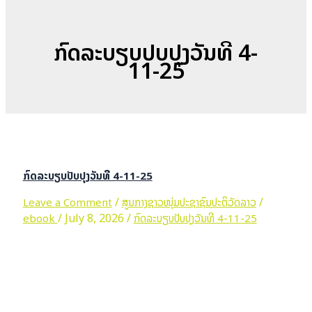
ກົດລະບຽບປັບປຸງວັນທີ 4-
11-25
ກົດລະບຽບປັບປຸງວັນທີ 4-11-25
/
/
Leave a Comment
ສູນກາງຊາວໜຸ່ມປະຊາຊົນປະຕິວັດລາວ
/
July 8, 2026
/
ebook
ກົດລະບຽບປັບປຸງວັນທີ 4-11-25
ກົດລະບຽບປັບປຸງວັນທີ 4-11-25
Read More »