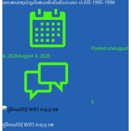
ເອກະສານກອງປະຊຸມໂຄສະນາອົບຮົມທົ່ວປະເທດ-ປະຈໍາປີ-1995-1996
Posted on
August
4, 2026
August 4, 2026
0
ໝວດປື້ມສະຖາບັນເຕັກໂນໂລຊີການສື່ສານຂໍ້ມູນຂ່າວສານ
ຄູ່ມືການນຳໃຊ້ WIFI ກະຊວງ ຕສ