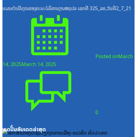
ສູນກາງຊາວໜຸ່ມປະຊາຊົນປະຕິວັດລາວ
ແຜນດຳເນີນງານຂອງຄະນະບໍລິຫານງານສຊປລ ເລກທີ 325_ລຂ,ວັນທີ2_7_21
Posted on
March
14, 2025
March 14, 2025
0
ໝວດປື້ມອັບເດດລ່າສຸດ