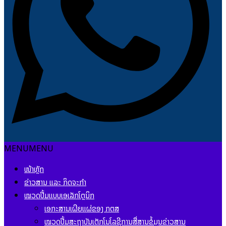
MENU
MENU
ໜ້າຫຼັກ
ຂ່າວສານ ແລະ ກິດຈະກຳ
ໝວດປື້ມແບບເອເລັກໂຕຼນິກ
ເອກະສານເຜີຍແຜ່ຂອງ ກຕສ
ໝວດປື້ມສະຖາບັນເຕັກໂນໂລຊີການສື່ສານຂໍ້ມູນຂ່າວສານ