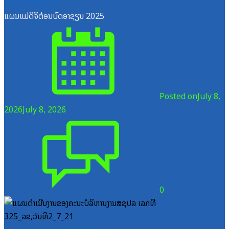
ເອກະສານຝຶກອົບຮົມ
ແຜນແມ່ດິຈິຕ໋ອນບົດອາຊຽນ 2025
Posted on
July 8,
2026
July 8, 2026
0