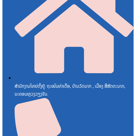
ສຳນັກງານໃຫຍ່ຕັ້ງຢູ່: ຖະໜົນທ່າເດືອ, ບ້ານວັດນາກ , ເມືອງ ສີສັດຕະນາກ,
ນະຄອນຫຼວງວຽງຈັນ.