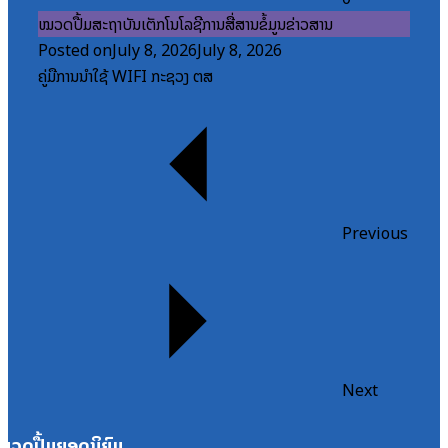
ໝວດປື້ມສະຖາບັນເຕັກໂນໂລຊີການສື່ສານຂໍ້ມູນຂ່າວສານ
Posted on
July 8, 2026
July 8, 2026
ຄູ່ມືການນຳໃຊ້ WIFI ກະຊວງ ຕສ
Previous
Next
ໝວດປື້ມຍອດນິຍົມ