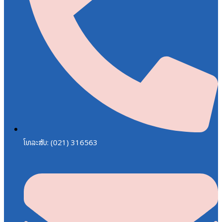
ໂທລະສັບ: (021) 316563