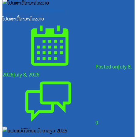
ສູນກາງຊາວໜຸ່ມປະຊາຊົນປະຕິວັດລາວ
ໂປດສະເຕີ້ຄະນະຂົນຂວາຍ
Posted on
July 8,
2026
July 8, 2026
0