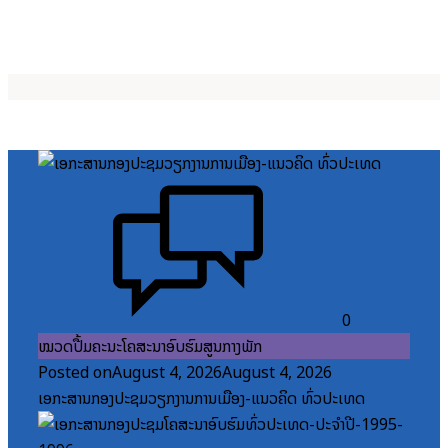
0
ໝວດປື້ມຄະນະໂຄສະນາອົບຮົມສູນກາງພັກ
Posted on
August 4, 2026
August 4, 2026
ເອກະສານກອງປະຊຸມວຽກງານການເມືອງ-ແນວຄິດ ທົ່ວປະເທດ