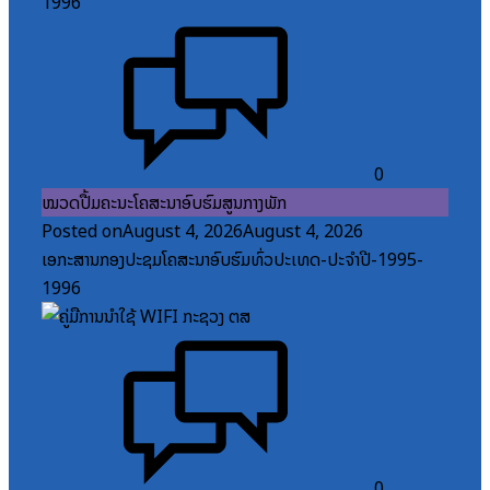
0
ໝວດປື້ມຄະນະໂຄສະນາອົບຮົມສູນກາງພັກ
Posted on
August 4, 2026
August 4, 2026
ເອກະສານກອງປະຊຸມໂຄສະນາອົບຮົມທົ່ວປະເທດ-ປະຈໍາປີ-1995-
1996
0