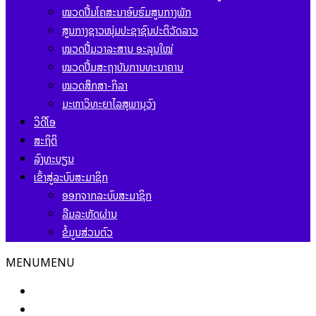
ໝວດປື້ມໂຄສະນາອົບຮົມສູນກາງພັກ
ສູນກາງຊາວໜຸ່ມປະຊາຊົນປະຕິວັດລາວ
ໝວດປື້ມວາລະສານ ອະລຸນໃໝ່
ໝວດປື້ມສະຖາບັນການທະນາຄານ
ໝວດສຶກສາ-ກິລາ
ມະຫາວິທະຍາໄລສຸພານຸວົງ
ວິດີໂອ
ສະຖິຕິ
ລົງທະບຽນ
ເຂົ້າສູ່ລະບົບສະມາຊິກ
ອອກຈາກລະບົບສະມາຊິກ
ລືມລະຫັດຜ່ານ
ຂໍ້ມູນສ່ວນຕົວ
MENU
MENU
ໜ້າຫຼັກ
ຂ່າວສານ ແລະ ກິດຈະກຳ