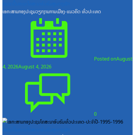
ໝວດປື້ມຄະນະໂຄສະນາອົບຮົມສູນກາງພັກ
ເອກະສານກອງປະຊຸມວຽກງານການເມືອງ-ແນວຄິດ ທົ່ວປະເທດ
Posted on
August
4, 2026
August 4, 2026
0
ໝວດປື້ມຄະນະໂຄສະນາອົບຮົມສູນກາງພັກ