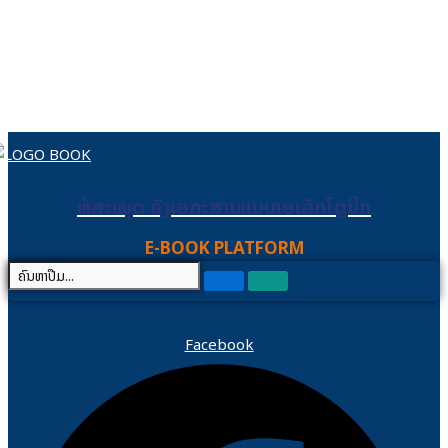
Skip to content
ຫໍສະໝຸດ ຄັງເອກະສານແບບເອເລັກໂຕຼນິກ
ຫໍສະໝຸດ ຄັງເອກະສານແບບເອເລັກໂຕຼນິກ
E-BOOK PLATFORM
Facebook