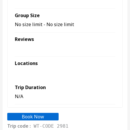
swimming
Group Size
No size limit
-
No size limit
Reviews
Be the first to review this trip
Locations
run
Trip Duration
N/A
Book Now
Trip Enquiry
Trip code :
WT-CODE 2981