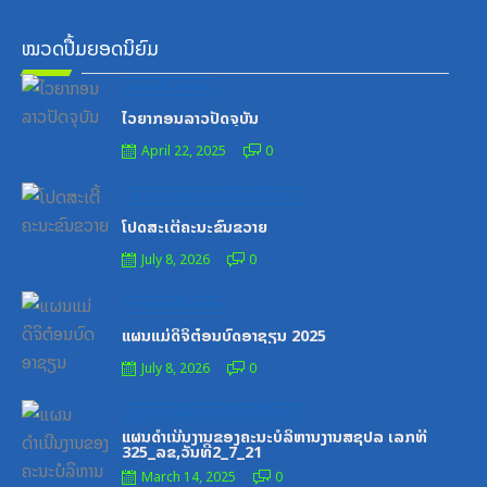
ໝວດປື້ມຍອດນິຍົມ
Posted
ໝວດສຶກສາ-ກິລາ
on
ໄວຍາກອນລາວປັດຈຸບັນ
April 22, 2025
0
Posted
ສູນກາງຊາວໜຸ່ມປະຊາຊົນປະຕິວັດລາວ
on
ໂປດສະເຕີ້ຄະນະຂົນຂວາຍ
July 8, 2026
0
Posted
ເອກະສານຝຶກອົບຮົມ
on
ແຜນແມ່ດິຈິຕ໋ອນບົດອາຊຽນ 2025
July 8, 2026
0
Posted
ສູນກາງຊາວໜຸ່ມປະຊາຊົນປະຕິວັດລາວ
on
ແຜນດຳເນີນງານຂອງຄະນະບໍລິຫານງານສຊປລ ເລກທີ
325_ລຂ,ວັນທີ2_7_21
March 14, 2025
0