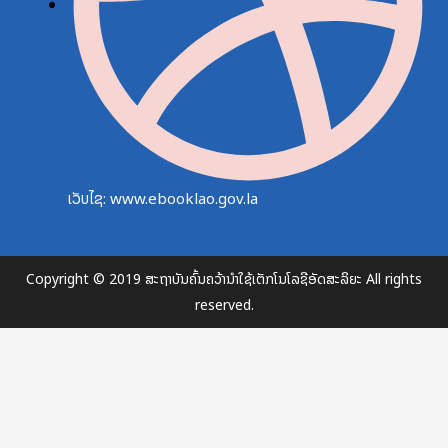
ເວັບໄຊ: www.ebooklao.gov.la
Copyright © 2019 ສະຖາບັນຄົ້ນຄວ້ານຳໃຊ້ເຕັກໂນໂລຊີອັດສະລິຍະ All rights
reserved.