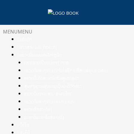
Skip
to
content
MENU
MENU
ໜ້າຫຼັກ
ຂ່າວສານ ແລະ ກິດຈະກຳ
ໝວດປື້ມແບບເອເລັກໂຕຼນິກ
ເອກະສານເຜີຍແຜ່ຂອງ ກຕສ
ໝວດປື້ມສະຖາບັນເຕັກໂນໂລຊີການສື່ສານຂໍ້ມູນຂ່າວສານ
ໝວດປື້ມໂຄສະນາອົບຮົມສູນກາງພັກ
ສູນກາງຊາວໜຸ່ມປະຊາຊົນປະຕິວັດລາວ
ໝວດປື້ມວາລະສານ ອະລຸນໃໝ່
ໝວດປື້ມສະຖາບັນການທະນາຄານ
ໝວດສຶກສາ-ກິລາ
ມະຫາວິທະຍາໄລສຸພານຸວົງ
ວິດີໂອ
ສະຖິຕິ