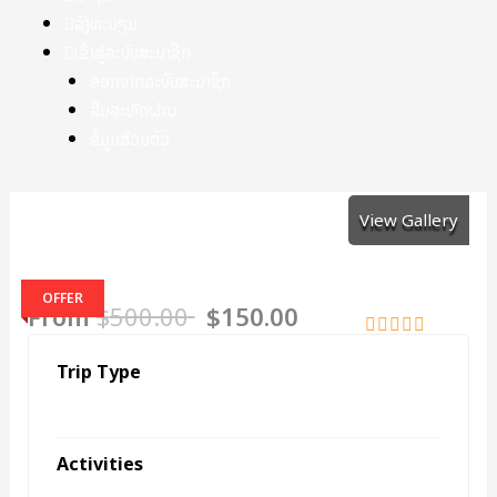
ລົງທະບຽນ
ເຂົ້າສູ່ລະບົບສະມາຊິກ
ອອກຈາກລະບົບສະມາຊິກ
ລືມລະຫັດຜ່ານ
ຂໍ້ມູນສ່ວນຕົວ
View Gallery
OFFER
From
$
500.00
$
150.00
0
5
Trip Type
o
u
lao
t
o
f
Activities