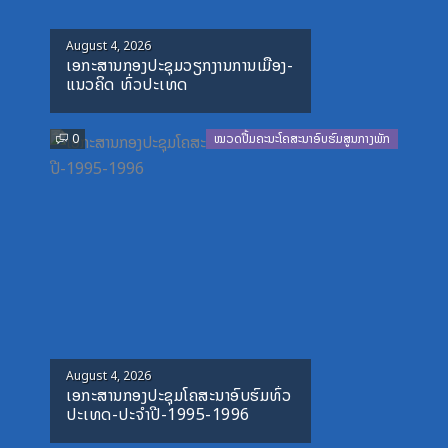
Posted
August 4, 2026
ເອກະສານກອງປະຊຸມວຽກງານການເມືອງ-
on
ແນວຄິດ ທົ່ວປະເທດ
0
ໝວດປື້ມຄະນະໂຄສະນາອົບຮົມສູນກາງພັກ
Posted
August 4, 2026
ເອກະສານກອງປະຊຸມໂຄສະນາອົບຮົມທົ່ວ
on
ປະເທດ-ປະຈໍາປີ-1995-1996