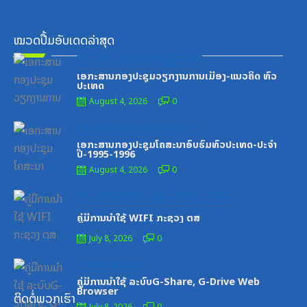
ໝວດປື້ມອັບເດດລ່າສຸດ
Posted
ໝວດປື້ມຄະນະໂຄສະນາອົບຮົມສູນກາງພັກ
on
ເອກະສານກອງປະຊຸມວຽກງານການເມືອງ-ແນວຄິດ ທົ່ວ
ປະເທດ
August 4, 2026
0
Posted
ໝວດປື້ມຄະນະໂຄສະນາອົບຮົມສູນກາງພັກ
on
ເອກະສານກອງປະຊຸມໂຄສະນາອົບຮົມທົ່ວປະເທດ-ປະຈໍາ
ປີ-1995-1996
August 4, 2026
0
Posted
ໝວດປື້ມສະຖາບັນເຕັກໂນໂລຊີການສື່ສານຂໍ້ມູນຂ່າວສານ
on
ຄູ່ມືການນຳໃຊ້ WIFI ກະຊວງ ຕສ
July 8, 2026
0
Posted
ເອກະສານຝຶກອົບຮົມ
on
ຄູ່ມືການນຳໃຊ້ ລະບົບG-Share, G-Drive Web
Browser
ຕິດຕໍ່ພວກເຮົາ