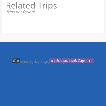
Related Trips
Trips not found!
Previous
Next
0
ໝວດປື້ມຄະນະໂຄສະນາອົບຮົມສູນກາງພັກ