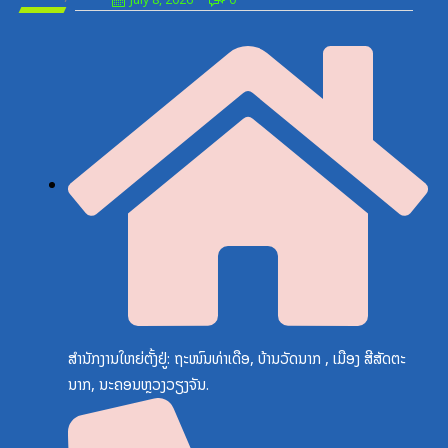
July 8, 2026
0
ສຳນັກງານໃຫຍ່ຕັ້ງຢູ່: ຖະໜົນທ່າເດືອ, ບ້ານວັດນາກ , ເມືອງ ສີສັດຕະ
ນາກ, ນະຄອນຫຼວງວຽງຈັນ.