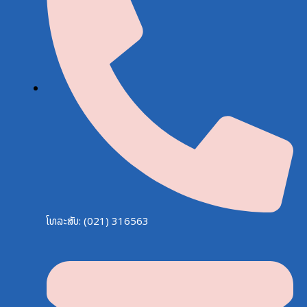
ໂທລະສັບ: (021) 316563