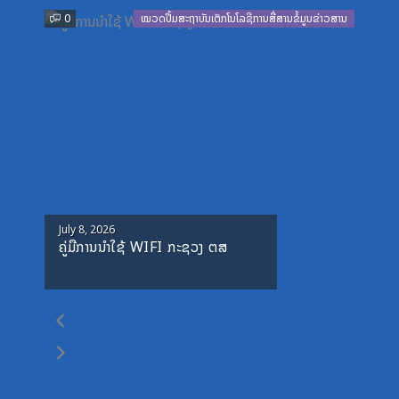
0
ໝວດປື້ມສະຖາບັນເຕັກໂນໂລຊີການສື່ສານຂໍ້ມູນຂ່າວສານ
Posted
July 8, 2026
ຄູ່ມືການນຳໃຊ້ WIFI ກະຊວງ ຕສ
on