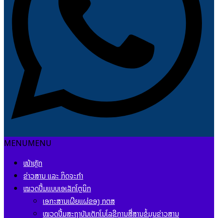
MENU
MENU
ໜ້າຫຼັກ
ຂ່າວສານ ແລະ ກິດຈະກຳ
ໝວດປື້ມແບບເອເລັກໂຕຼນິກ
ເອກະສານເຜີຍແຜ່ຂອງ ກຕສ
ໝວດປື້ມສະຖາບັນເຕັກໂນໂລຊີການສື່ສານຂໍ້ມູນຂ່າວສານ