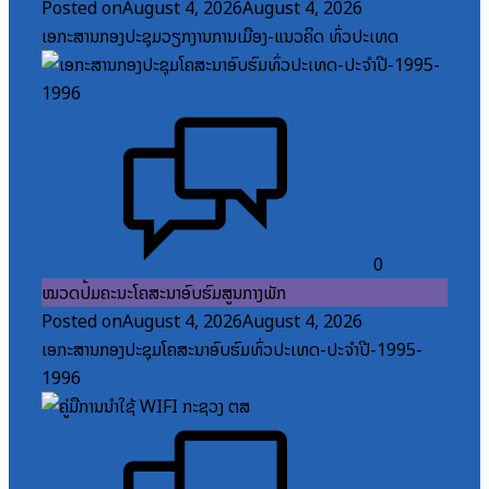
Posted on
August 4, 2026
August 4, 2026
ເອກະສານກອງປະຊຸມວຽກງານການເມືອງ-ແນວຄິດ ທົ່ວປະເທດ
0
ໝວດປື້ມຄະນະໂຄສະນາອົບຮົມສູນກາງພັກ
Posted on
August 4, 2026
August 4, 2026
ເອກະສານກອງປະຊຸມໂຄສະນາອົບຮົມທົ່ວປະເທດ-ປະຈໍາປີ-1995-
1996