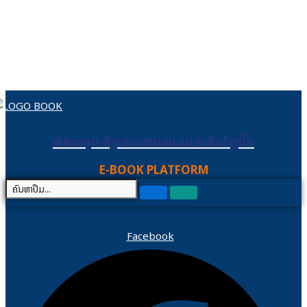
Skip to content
ຫໍສະໝຸດ ຄັງເອກະສານແບບເອເລັກໂຕຼນິກ
ຫໍສະໝຸດ ຄັງເອກະສານແບບເອເລັກໂຕຼນິກ
E-BOOK PLATFORM
Facebook