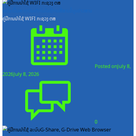
ໝວດປື້ມສະຖາບັນເຕັກໂນໂລຊີການສື່ສານຂໍ້ມູນຂ່າວສານ
ຄູ່ມືການນຳໃຊ້ WIFI ກະຊວງ ຕສ
Posted on
July 8,
2026
July 8, 2026
0