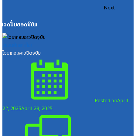
Next
ໝວດປື້ມຍອດນິຍົມ
ໝວດສຶກສາ-ກິລາ
ໄວຍາກອນລາວປັດຈຸບັນ
Posted on
April
22, 2025
April 28, 2025