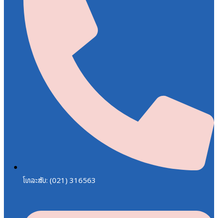
ໂທລະສັບ: (021) 316563