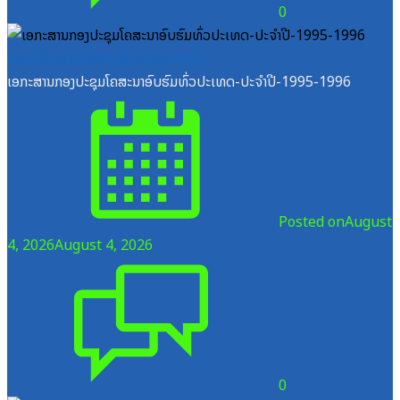
0
ໝວດປື້ມຄະນະໂຄສະນາອົບຮົມສູນກາງພັກ
ເອກະສານກອງປະຊຸມໂຄສະນາອົບຮົມທົ່ວປະເທດ-ປະຈໍາປີ-1995-1996
Posted on
August
4, 2026
August 4, 2026
0