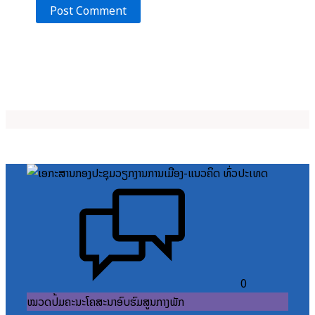
0
ໝວດປື້ມຄະນະໂຄສະນາອົບຮົມສູນກາງພັກ