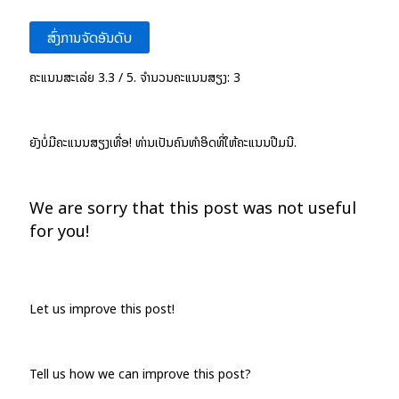
ສົ່ງການຈັດອັນດັບ
ຄະແນນສະເລ່ຍ
3.3
/ 5. ຈຳນວນຄະແນນສຽງ:
3
ຍັງບໍ່ມີຄະແນນສຽງເທື່ອ! ທ່ານເປັນຄົນທຳອິດທີ່ໃຫ້ຄະແນນປື້ມນີ້.
We are sorry that this post was not useful
for you!
Let us improve this post!
Tell us how we can improve this post?