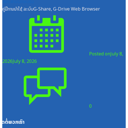
ເອກະສານຝຶກອົບຮົມ
ຄູ່ມືການນຳໃຊ້ ລະບົບG-Share, G-Drive Web Browser
Posted on
July 8,
2026
July 8, 2026
0
ຕິດຕໍ່ພວກເຮົາ