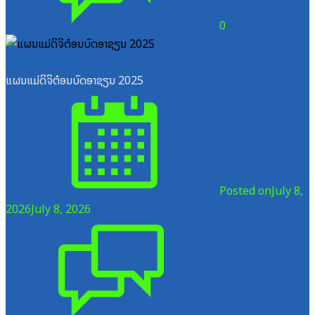
0
ເອກະສານຝຶກອົບຮົມ
ແຜນແມ່ດິຈິຕ໋ອນບົດອາຊຽນ 2025
Posted on
July 8,
2026
July 8, 2026