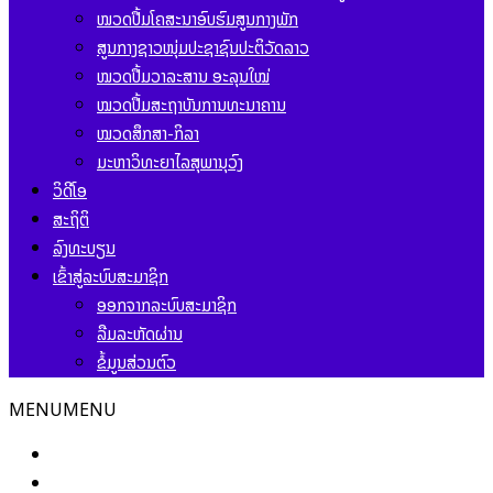
ໝວດປື້ມໂຄສະນາອົບຮົມສູນກາງພັກ
ສູນກາງຊາວໜຸ່ມປະຊາຊົນປະຕິວັດລາວ
ໝວດປື້ມວາລະສານ ອະລຸນໃໝ່
ໝວດປື້ມສະຖາບັນການທະນາຄານ
ໝວດສຶກສາ-ກິລາ
ມະຫາວິທະຍາໄລສຸພານຸວົງ
ວິດີໂອ
ສະຖິຕິ
ລົງທະບຽນ
ເຂົ້າສູ່ລະບົບສະມາຊິກ
ອອກຈາກລະບົບສະມາຊິກ
ລືມລະຫັດຜ່ານ
ຂໍ້ມູນສ່ວນຕົວ
MENU
MENU
ໜ້າຫຼັກ
ຂ່າວສານ ແລະ ກິດຈະກຳ