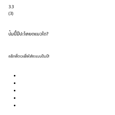
3.3
(
3
)
ປື້ມນີ້ມີປະໂຫຍດແນວໃດ?
ຄລິກທີ່ດາວເພື່ອໃຫ້ຄະແນນປື້ມນີ້!