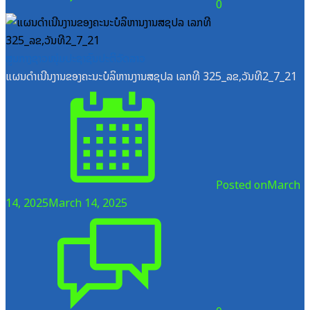
0
ສູນກາງຊາວໜຸ່ມປະຊາຊົນປະຕິວັດລາວ
ແຜນດຳເນີນງານຂອງຄະນະບໍລິຫານງານສຊປລ ເລກທີ 325_ລຂ,ວັນທີ2_7_21
Posted on
March
14, 2025
March 14, 2025