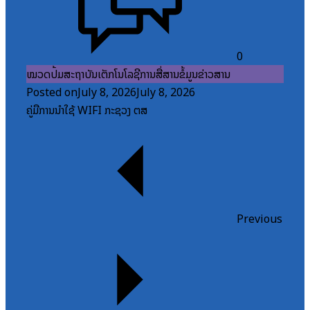
0
ໝວດປື້ມສະຖາບັນເຕັກໂນໂລຊີການສື່ສານຂໍ້ມູນຂ່າວສານ
Posted on
July 8, 2026
July 8, 2026
ຄູ່ມືການນຳໃຊ້ WIFI ກະຊວງ ຕສ
Previous