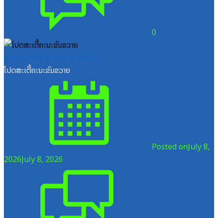
0
ສູນກາງຊາວໜຸ່ມປະຊາຊົນປະຕິວັດລາວ
ໂປດສະເຕີ້ຄະນະຂົນຂວາຍ
Posted on
July 8,
2026
July 8, 2026