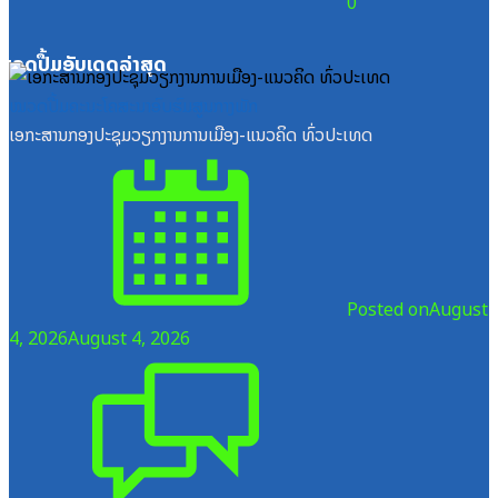
0
ໝວດປື້ມອັບເດດລ່າສຸດ
ໝວດປື້ມຄະນະໂຄສະນາອົບຮົມສູນກາງພັກ
ເອກະສານກອງປະຊຸມວຽກງານການເມືອງ-ແນວຄິດ ທົ່ວປະເທດ
Posted on
August
4, 2026
August 4, 2026