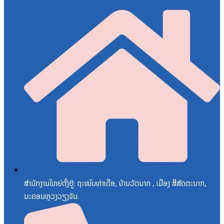
ສຳນັກງານໃຫຍ່ຕັ້ງຢູ່: ຖະໜົນທ່າເດືອ, ບ້ານວັດນາກ , ເມືອງ ສີສັດຕະນາກ,
ນະຄອນຫຼວງວຽງຈັນ.