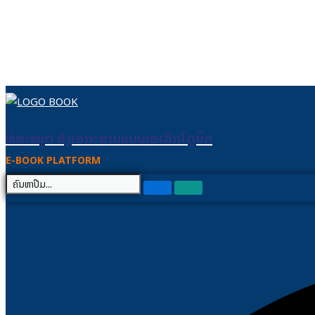
Skip to content
ຫໍສະໝຸດ ຄັງເອກະສານແບບເອເລັກໂຕຼນິກ
ຫໍສະໝຸດ ຄັງເອກະສານແບບເອເລັກໂຕຼນິກ
E-BOOK PLATFORM