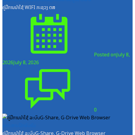
ຄູ່ມືການນຳໃຊ້ WIFI ກະຊວງ ຕສ
Posted on
July 8,
2026
July 8, 2026
0
ເອກະສານຝຶກອົບຮົມ
ຄູ່ມືການນຳໃຊ້ ລະບົບG-Share, G-Drive Web Browser