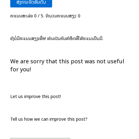
ສົ່ງການຈັດອັນດັບ
ຄະແນນສະເລ່ຍ
0
/ 5. ຈຳນວນຄະແນນສຽງ:
0
ຍັງບໍ່ມີຄະແນນສຽງເທື່ອ! ທ່ານເປັນຄົນທຳອິດທີ່ໃຫ້ຄະແນນປື້ມນີ້.
We are sorry that this post was not useful
for you!
Let us improve this post!
Tell us how we can improve this post?