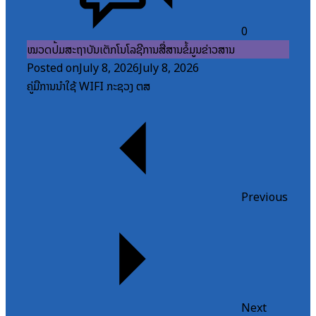
0
ໝວດປື້ມສະຖາບັນເຕັກໂນໂລຊີການສື່ສານຂໍ້ມູນຂ່າວສານ
Posted on
July 8, 2026
July 8, 2026
ຄູ່ມືການນຳໃຊ້ WIFI ກະຊວງ ຕສ
Previous
Next