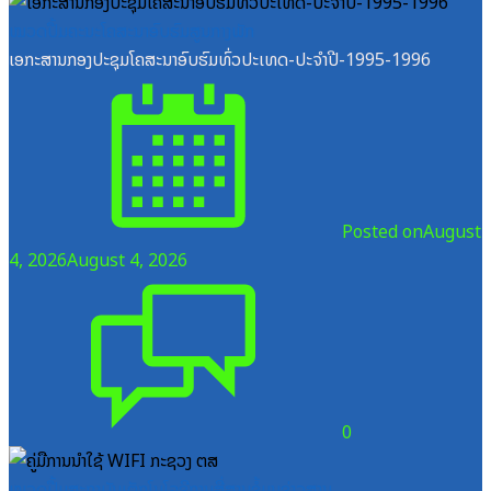
ໝວດປື້ມຄະນະໂຄສະນາອົບຮົມສູນກາງພັກ
ເອກະສານກອງປະຊຸມໂຄສະນາອົບຮົມທົ່ວປະເທດ-ປະຈໍາປີ-1995-1996
Posted on
August
4, 2026
August 4, 2026
0
ໝວດປື້ມສະຖາບັນເຕັກໂນໂລຊີການສື່ສານຂໍ້ມູນຂ່າວສານ