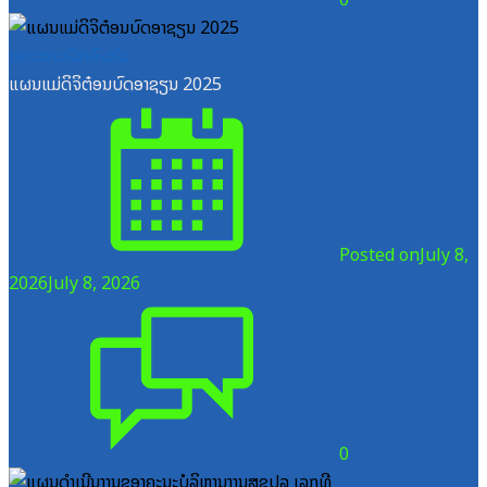
ເອກະສານຝຶກອົບຮົມ
ແຜນແມ່ດິຈິຕ໋ອນບົດອາຊຽນ 2025
Posted on
July 8,
2026
July 8, 2026
0