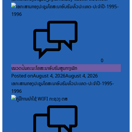
0
ໝວດປື້ມຄະນະໂຄສະນາອົບຮົມສູນກາງພັກ
Posted on
August 4, 2026
August 4, 2026
ເອກະສານກອງປະຊຸມໂຄສະນາອົບຮົມທົ່ວປະເທດ-ປະຈໍາປີ-1995-
1996