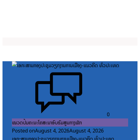
0
ໝວດປື້ມຄະນະໂຄສະນາອົບຮົມສູນກາງພັກ
Posted on
August 4, 2026
August 4, 2026
ເອກະສານກອງປະຊຸມວຽກງານການເມືອງ-ແນວຄິດ ທົ່ວປະເທດ