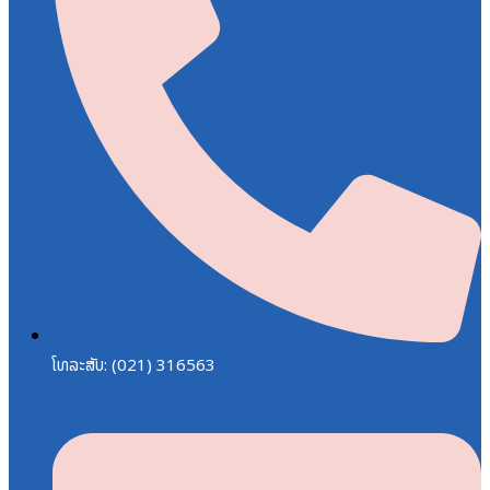
ໂທລະສັບ: (021) 316563