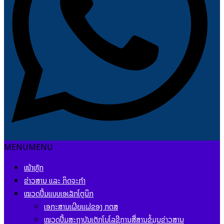
MENU
MENU
ໜ້າຫຼັກ
ຂ່າວສານ ແລະ ກິດຈະກຳ
ໝວດປື້ມແບບເອເລັກໂຕຼນິກ
ເອກະສານເຜີຍແຜ່ຂອງ ກຕສ
ໝວດປື້ມສະຖາບັນເຕັກໂນໂລຊີການສື່ສານຂໍ້ມູນຂ່າວສານ