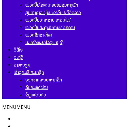
ໝວດປື້ມໂຄສະນາອົບຮົມສູນກາງພັກ
ສູນກາງຊາວໜຸ່ມປະຊາຊົນປະຕິວັດລາວ
ໝວດປື້ມວາລະສານ ອະລຸນໃໝ່
ໝວດປື້ມສະຖາບັນການທະນາຄານ
ໝວດສຶກສາ-ກິລາ
ມະຫາວິທະຍາໄລສຸພານຸວົງ
ວິດີໂອ
ສະຖິຕິ
ລົງທະບຽນ
ເຂົ້າສູ່ລະບົບສະມາຊິກ
ອອກຈາກລະບົບສະມາຊິກ
ລືມລະຫັດຜ່ານ
ຂໍ້ມູນສ່ວນຕົວ
MENU
MENU
ໜ້າຫຼັກ
ຂ່າວສານ ແລະ ກິດຈະກຳ