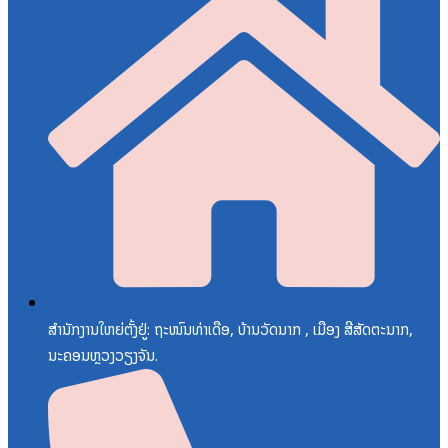
ສຳນັກງານໃຫຍ່ຕັ້ງຢູ່: ຖະໜົນທ່າເດືອ, ບ້ານວັດນາກ , ເມືອງ ສີສັດຕະນາກ,
ນະຄອນຫຼວງວຽງຈັນ.