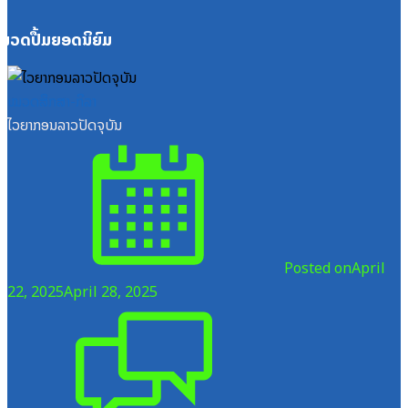
ໝວດປື້ມຍອດນິຍົມ
ໝວດສຶກສາ-ກິລາ
ໄວຍາກອນລາວປັດຈຸບັນ
Posted on
April
22, 2025
April 28, 2025