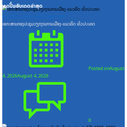
ໝວດປື້ມອັບເດດລ່າສຸດ
ໝວດປື້ມຄະນະໂຄສະນາອົບຮົມສູນກາງພັກ
ເອກະສານກອງປະຊຸມວຽກງານການເມືອງ-ແນວຄິດ ທົ່ວປະເທດ
Posted on
August
4, 2026
August 4, 2026
0