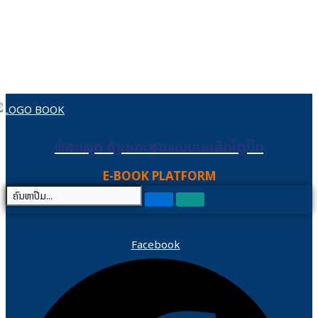
Skip to content
ຫໍສະໝຸດ ຄັງເອກະສານແບບເອເລັກໂຕຼນິກ
ຫໍສະໝຸດ ຄັງເອກະສານແບບເອເລັກໂຕຼນິກ
E-BOOK PLATFORM
Facebook