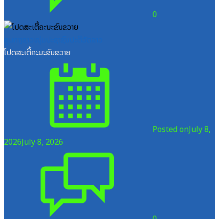
0
ສູນກາງຊາວໜຸ່ມປະຊາຊົນປະຕິວັດລາວ
ໂປດສະເຕີ້ຄະນະຂົນຂວາຍ
Posted on
July 8,
2026
July 8, 2026
0