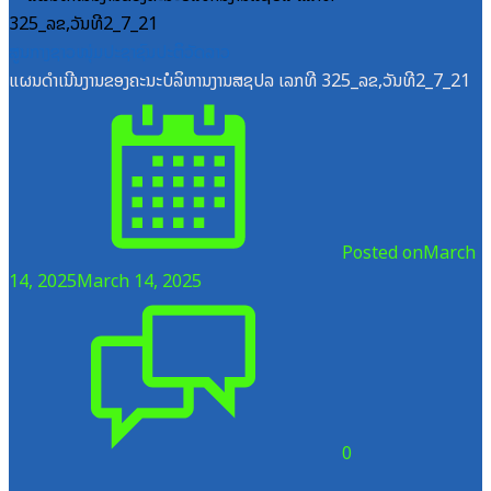
ສູນກາງຊາວໜຸ່ມປະຊາຊົນປະຕິວັດລາວ
ແຜນດຳເນີນງານຂອງຄະນະບໍລິຫານງານສຊປລ ເລກທີ 325_ລຂ,ວັນທີ2_7_21
Posted on
March
14, 2025
March 14, 2025
0