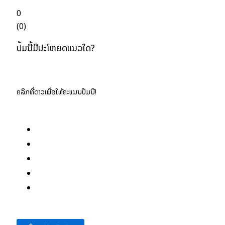
0
(
0
)
ປື້ມນີ້ມີປະໂຫຍດແນວໃດ?
ຄລິກທີ່ດາວເພື່ອໃຫ້ຄະແນນປື້ມນີ້!