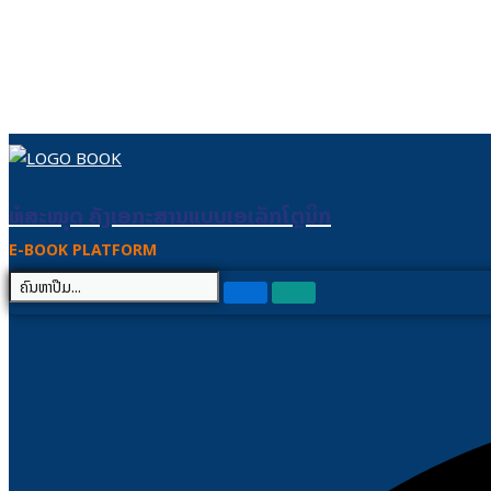
Skip to content
ຫໍສະໝຸດ ຄັງເອກະສານແບບເອເລັກໂຕຼນິກ
ຫໍສະໝຸດ ຄັງເອກະສານແບບເອເລັກໂຕຼນິກ
E-BOOK PLATFORM