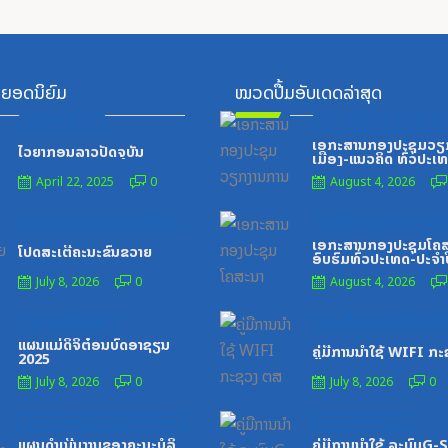
ຍອດນິຍົມ
ໝວດປື້ມອັບເດດລ່າສຸດ
Posted
Posted
ໝວດສຶກສາ-ກິລາ
ໝວດປື້ມຄະນະໂຄສະນາອົບຮົມສ
on
on
ເອກະສານກອງປະຊຸມວຽ
ໄວຍາກອນລາວປັດຈຸບັນ
ເມືອງ-ແນວຄິດ ທົ່ວປະເ
April 22, 2025
0
August 4, 2026
Posted
Posted
ສູນກາງຊາວໜຸ່ມປະຊາຊົນປະຕິວັດລາວ
ໝວດປື້ມຄະນະໂຄສະນາອົບຮົມສ
on
on
ເອກະສານກອງປະຊຸມໂຄ
ໂປດສະເຕີ້ຄະນະຂົນຂວາຍ
ອົບຮົມທົ່ວປະເທດ-ປະຈໍາ
1996
July 8, 2026
0
August 4, 2026
Posted
Posted
ເອກະສານຝຶກອົບຮົມ
ໝວດປື້ມສະຖາບັນເຕັກໂນໂລຊີກາ
on
on
ແຜນແມ່ດິຈິຕ໋ອນບົດອາຊຽນ
ຄູ່ມືການນຳໃຊ້ WIFI ກ
2025
July 8, 2026
0
July 8, 2026
0
Posted
Posted
ສູນກາງຊາວໜຸ່ມປະຊາຊົນປະຕິວັດລາວ
ເອກະສານຝຶກອົບຮົມ
on
on
ແຜນດຳເນີນງານຂອງຄະນະບໍລິ
ຄູ່ມືການນຳໃຊ້ ລະບົບG-