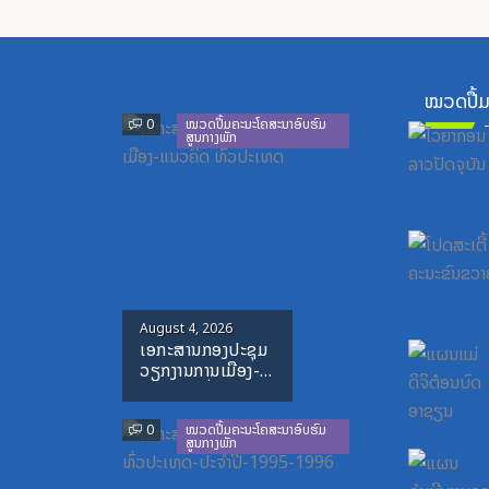
ໝວດປື້ມ
Previous
Next
0
ໝວດປື້ມຄະນະໂຄສະນາອົບຮົມ
ສູນກາງພັກ
Posted
August 4, 2026
ເອກະສານກອງປະຊຸມ
on
ວຽກງານການເມືອງ-
ແນວຄິດ ທົ່ວປະເທດ
0
ໝວດປື້ມຄະນະໂຄສະນາອົບຮົມ
ສູນກາງພັກ