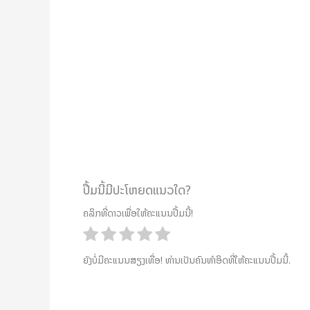
ປື້ມນີ້ມີປະໂຫຍດແນວໃດ?
ຄລິກທີ່ດາວເພື່ອໃຫ້ຄະແນນປື້ມນີ້!
ຍັງບໍ່ມີຄະແນນສຽງເທື່ອ! ທ່ານເປັນຄົນທຳອິດທີ່ໃຫ້ຄະແນນປື້ມນີ້.