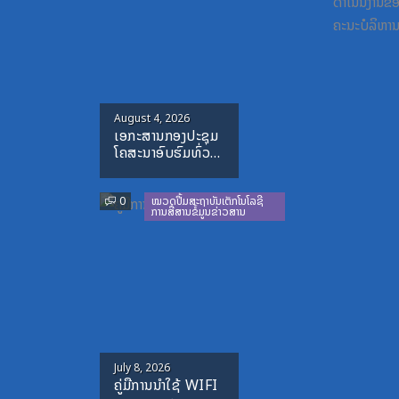
Posted
August 4, 2026
ເອກະສານກອງປະຊຸມ
on
ໂຄສະນາອົບຮົມທົ່ວ
ປະເທດ-ປະຈໍາ
ປີ-1995-1996
0
ໝວດປື້ມສະຖາບັນເຕັກໂນໂລຊີ
ການສື່ສານຂໍ້ມູນຂ່າວສານ
Posted
July 8, 2026
ຄູ່ມືການນຳໃຊ້ WIFI
on