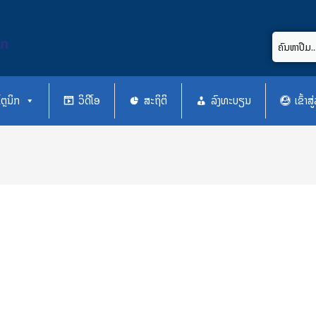
ິກ
ຕຼນິກ
ວິດີໂອ
ສະຖິຕິ
ລົງທະບຽນ
ເຂົ້າ