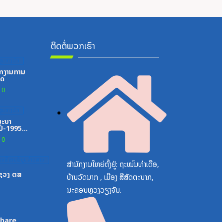
ຕິດຕໍ່ພວກເຮົາ
ູນກາງພັກ
ກງານການ
ທດ
0
ູນກາງພັກ
ສະນາ
ປີ-1995-
0
ນສື່ສານຂໍ້ມູນຂ່າວສານ
ສຳນັກງານໃຫຍ່ຕັ້ງຢູ່: ຖະໜົນທ່າເດືອ,
ະຊວງ ຕສ
ບ້ານວັດນາກ , ເມືອງ ສີສັດຕະນາກ,
ນະຄອນຫຼວງວຽງຈັນ.
Share,