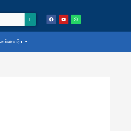
F
Y
W
a
o
h
c
u
a
e
t
t
b
u
s
o
b
a
ສູ່ລະບົບສະມາຊິກ
o
e
p
k
p