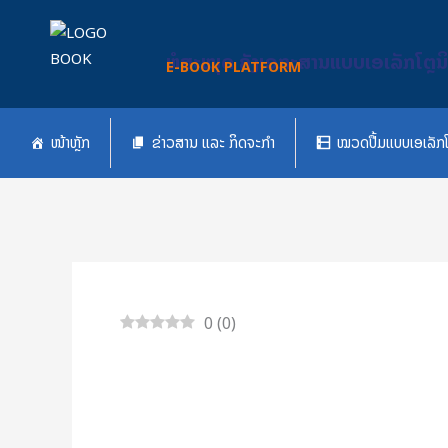
Skip
to
ຫໍສະໝຸດ ຄັງເອກະສານແບບເອເລັກໂຕຼນ
content
E-BOOK PLATFORM
ໜ້າຫຼັກ
ຂ່າວສານ ແລະ ກິດຈະກຳ
ໝວດປື້ມແບບເອເລັກໂ
0
(
0
)