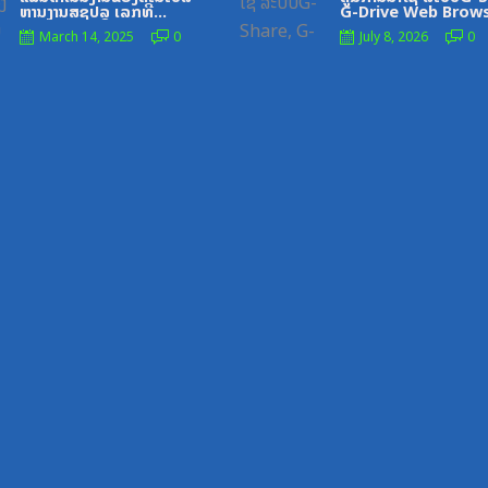
ຫານງານສຊປລ ເລກທີ
G-Drive Web Brow
325_ລຂ,ວັນທີ2_7_21
March 14, 2025
0
July 8, 2026
0