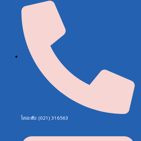
ໂທລະສັບ: (021) 316563