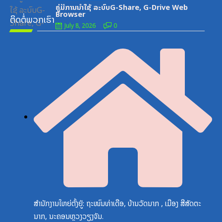
on
ຄູ່ມືການນຳໃຊ້ ລະບົບG-Share, G-Drive Web
Browser
ຕິດຕໍ່ພວກເຮົາ
July 8, 2026
0
ສຳນັກງານໃຫຍ່ຕັ້ງຢູ່: ຖະໜົນທ່າເດືອ, ບ້ານວັດນາກ , ເມືອງ ສີສັດຕະ
ນາກ, ນະຄອນຫຼວງວຽງຈັນ.