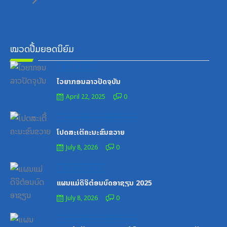
ໝວດປື້ມຍອດນິຍົມ
Posted
ໝວດສຶກສາ-ກິລາ
on
ໄວຍາກອນລາວປັດຈຸບັນ
April 22, 2025
0
Posted
ສູນກາງຊາວໜຸ່ມປະຊາຊົນປະຕິວັດລາວ
on
ໂປດສະເຕີ້ຄະນະຂົນຂວາຍ
July 8, 2026
0
Posted
ເອກະສານຝຶກອົບຮົມ
on
ແຜນແມ່ດິຈິຕ໋ອນບົດອາຊຽນ 2025
July 8, 2026
0
Posted
ສູນກາງຊາວໜຸ່ມປະຊາຊົນປະຕິວັດລາວ
on