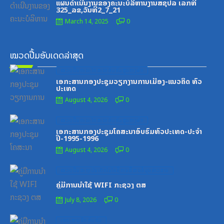
ແຜນດຳເນີນງານຂອງຄະນະບໍລິຫານງານສຊປລ ເລກທີ
325_ລຂ,ວັນທີ2_7_21
March 14, 2025
0
ໝວດປື້ມອັບເດດລ່າສຸດ
Posted
ໝວດປື້ມຄະນະໂຄສະນາອົບຮົມສູນກາງພັກ
on
ເອກະສານກອງປະຊຸມວຽກງານການເມືອງ-ແນວຄິດ ທົ່ວ
ປະເທດ
August 4, 2026
0
Posted
ໝວດປື້ມຄະນະໂຄສະນາອົບຮົມສູນກາງພັກ
on
ເອກະສານກອງປະຊຸມໂຄສະນາອົບຮົມທົ່ວປະເທດ-ປະຈໍາ
ປີ-1995-1996
August 4, 2026
0
Posted
ໝວດປື້ມສະຖາບັນເຕັກໂນໂລຊີການສື່ສານຂໍ້ມູນຂ່າວສານ
on
ຄູ່ມືການນຳໃຊ້ WIFI ກະຊວງ ຕສ
July 8, 2026
0
Posted
ເອກະສານຝຶກອົບຮົມ