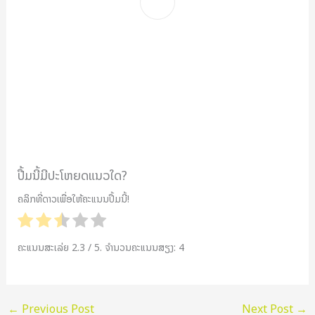
ປື້ມນີ້ມີປະໂຫຍດແນວໃດ?
ຄລິກທີ່ດາວເພື່ອໃຫ້ຄະແນນປື້ມນີ້!
ຄະແນນສະເລ່ຍ
2.3
/ 5. ຈຳນວນຄະແນນສຽງ:
4
←
Previous Post
Next Post
→