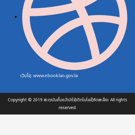
ເວັບໄຊ: www.ebooklao.gov.la
Copyright © 2019 ສະຖາບັນຄົ້ນຄວ້ານຳໃຊ້ເຕັກໂນໂລຊີອັດສະລິຍະ All rights
reserved.