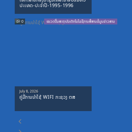
on
ປະເທດ-ປະຈໍາປີ-1995-1996
0
ໝວດປື້ມສະຖາບັນເຕັກໂນໂລຊີການສື່ສານຂໍ້ມູນຂ່າວສານ
Posted
July 8, 2026
ຄູ່ມືການນຳໃຊ້ WIFI ກະຊວງ ຕສ
on