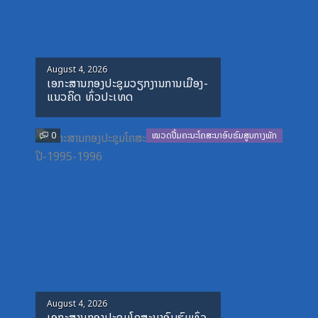
Posted
August 4, 2026
ເອກະສານກອງປະຊຸມວຽກງານການເມືອງ-
on
ແນວຄິດ ທົ່ວປະເທດ
0
ໝວດປື້ມຄະນະໂຄສະນາອົບຮົມສູນກາງພັກ
Posted
August 4, 2026
ເອກະສານກອງປະຊຸມໂຄສະນາອົບຮົມທົ່ວ