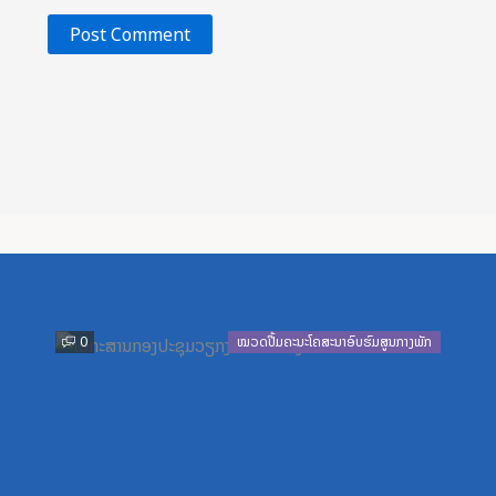
Previous
Next
0
ໝວດປື້ມຄະນະໂຄສະນາອົບຮົມສູນກາງພັກ