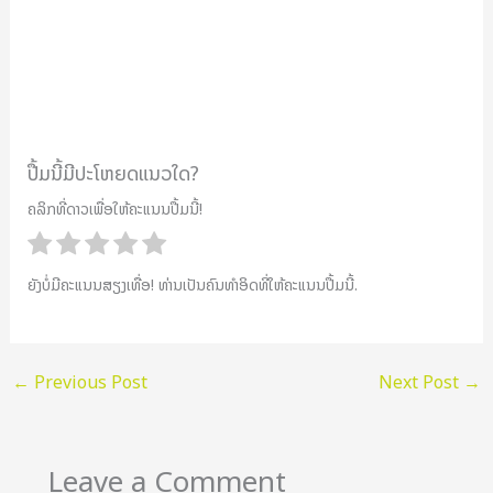
ປື້ມນີ້ມີປະໂຫຍດແນວໃດ?
ຄລິກທີ່ດາວເພື່ອໃຫ້ຄະແນນປື້ມນີ້!
ຍັງບໍ່ມີຄະແນນສຽງເທື່ອ! ທ່ານເປັນຄົນທຳອິດທີ່ໃຫ້ຄະແນນປື້ມນີ້.
←
Previous Post
Next Post
→
Leave a Comment