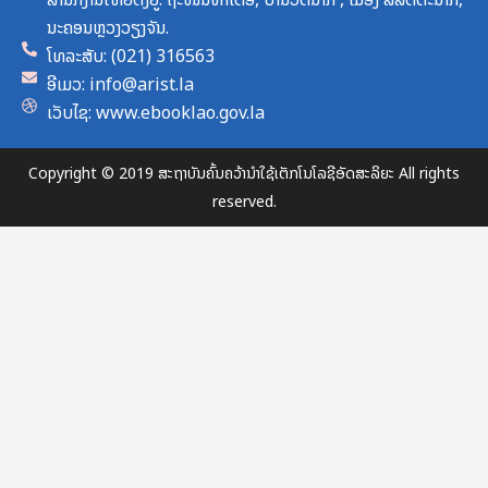
ນະຄອນຫຼວງວຽງຈັນ.
ໂທລະສັບ: (021) 316563
ອີເມວ: info@arist.la
ເວັບໄຊ: www.ebooklao.gov.la
Copyright © 2019 ສະຖາບັນຄົ້ນຄວ້ານຳໃຊ້ເຕັກໂນໂລຊີອັດສະລິຍະ All rights
reserved.