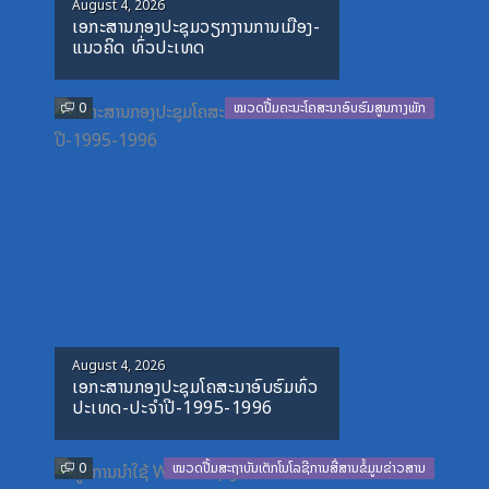
Posted
August 4, 2026
ເອກະສານກອງປະຊຸມວຽກງານການເມືອງ-
on
ແນວຄິດ ທົ່ວປະເທດ
0
ໝວດປື້ມຄະນະໂຄສະນາອົບຮົມສູນກາງພັກ
Posted
August 4, 2026
ເອກະສານກອງປະຊຸມໂຄສະນາອົບຮົມທົ່ວ
on
ປະເທດ-ປະຈໍາປີ-1995-1996
0
ໝວດປື້ມສະຖາບັນເຕັກໂນໂລຊີການສື່ສານຂໍ້ມູນຂ່າວສານ