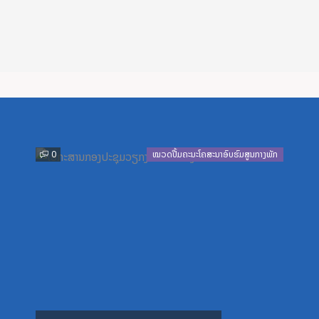
Previous
Next
0
ໝວດປື້ມຄະນະໂຄສະນາອົບຮົມສູນກາງພັກ