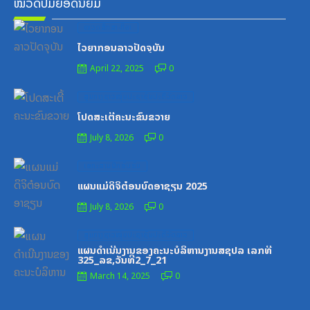
ໝວດປື້ມຍອດນິຍົມ
Posted
ໝວດສຶກສາ-ກິລາ
on
ໄວຍາກອນລາວປັດຈຸບັນ
April 22, 2025
0
Posted
ສູນກາງຊາວໜຸ່ມປະຊາຊົນປະຕິວັດລາວ
on
ໂປດສະເຕີ້ຄະນະຂົນຂວາຍ
July 8, 2026
0
Posted
ເອກະສານຝຶກອົບຮົມ
on
ແຜນແມ່ດິຈິຕ໋ອນບົດອາຊຽນ 2025
July 8, 2026
0
Posted
ສູນກາງຊາວໜຸ່ມປະຊາຊົນປະຕິວັດລາວ
on
ແຜນດຳເນີນງານຂອງຄະນະບໍລິຫານງານສຊປລ ເລກທີ
325_ລຂ,ວັນທີ2_7_21
March 14, 2025
0