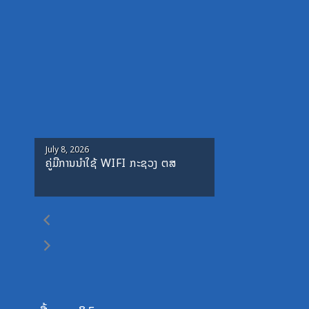
Posted
July 8, 2026
ຄູ່ມືການນຳໃຊ້ WIFI ກະຊວງ ຕສ
on