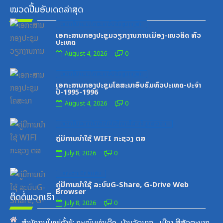
ໝວດປື້ມອັບເດດລ່າສຸດ
Posted
ໝວດປື້ມຄະນະໂຄສະນາອົບຮົມສູນກາງພັກ
on
ເອກະສານກອງປະຊຸມວຽກງານການເມືອງ-ແນວຄິດ ທົ່ວ
ປະເທດ
August 4, 2026
0
Posted
ໝວດປື້ມຄະນະໂຄສະນາອົບຮົມສູນກາງພັກ
on
ເອກະສານກອງປະຊຸມໂຄສະນາອົບຮົມທົ່ວປະເທດ-ປະຈໍາ
ປີ-1995-1996
August 4, 2026
0
Posted
ໝວດປື້ມສະຖາບັນເຕັກໂນໂລຊີການສື່ສານຂໍ້ມູນຂ່າວສານ
on
ຄູ່ມືການນຳໃຊ້ WIFI ກະຊວງ ຕສ
July 8, 2026
0
Posted
ເອກະສານຝຶກອົບຮົມ
on
ຄູ່ມືການນຳໃຊ້ ລະບົບG-Share, G-Drive Web
Browser
ຕິດຕໍ່ພວກເຮົາ
July 8, 2026
0
ສຳນັກງານໃຫຍ່ຕັ້ງຢູ່: ຖະໜົນທ່າເດືອ, ບ້ານວັດນາກ , ເມືອງ ສີສັດຕະນາກ,