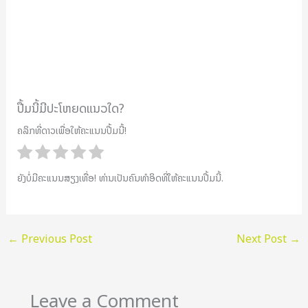
ປື້ມນີ້ມີປະໂຫຍດແນວໃດ?
ຄລິກທີ່ດາວເພື່ອໃຫ້ຄະແນນປື້ມນີ້!
ຍັງບໍ່ມີຄະແນນສຽງເທື່ອ! ທ່ານເປັນຄົນທຳອິດທີ່ໃຫ້ຄະແນນປື້ມນີ້.
←
Previous Post
Next Post
→
Leave a Comment