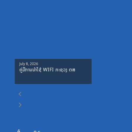
Posted
July 8, 2026
ຄູ່ມືການນຳໃຊ້ WIFI ກະຊວງ ຕສ
on