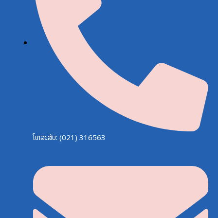
ໂທລະສັບ: (021) 316563