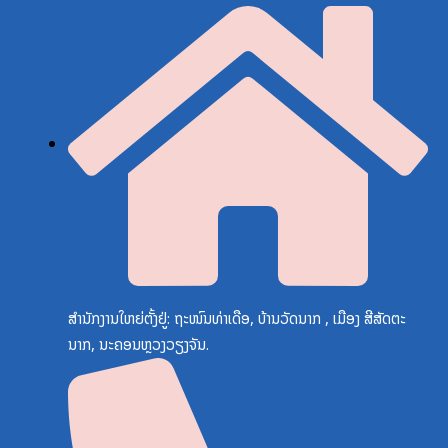
ສຳນັກງານໃຫຍ່ຕັ້ງຢູ່: ຖະໜົນທ່າເດືອ, ບ້ານວັດນາກ , ເມືອງ ສີສັດຕະ
ນາກ, ນະຄອນຫຼວງວຽງຈັນ.