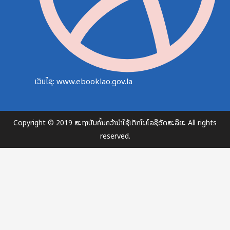
ເວັບໄຊ: www.ebooklao.gov.la
Copyright © 2019 ສະຖາບັນຄົ້ນຄວ້ານຳໃຊ້ເຕັກໂນໂລຊີອັດສະລິຍະ All rights
reserved.