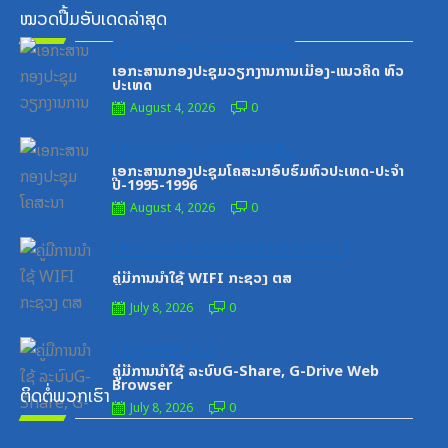
ໝວດປື້ມອັບເດດລ່າສຸດ
Posted
ໝວດປື້ມຄະນະໂຄສະນາອົບຮົມສູນກາງພັກ
on
ເອກະສານກອງປະຊຸມວຽກງານການເມືອງ-ແນວຄິດ ທົ່ວ
ປະເທດ
August 4, 2026
0
Posted
ໝວດປື້ມຄະນະໂຄສະນາອົບຮົມສູນກາງພັກ
on
ເອກະສານກອງປະຊຸມໂຄສະນາອົບຮົມທົ່ວປະເທດ-ປະຈໍາ
ປີ-1995-1996
August 4, 2026
0
Posted
ໝວດປື້ມສະຖາບັນເຕັກໂນໂລຊີການສື່ສານຂໍ້ມູນຂ່າວສານ
on
ຄູ່ມືການນຳໃຊ້ WIFI ກະຊວງ ຕສ
July 8, 2026
0
Posted
ເອກະສານຝຶກອົບຮົມ
on
ຄູ່ມືການນຳໃຊ້ ລະບົບG-Share, G-Drive Web
Browser
ຕິດຕໍ່ພວກເຮົາ
July 8, 2026
0