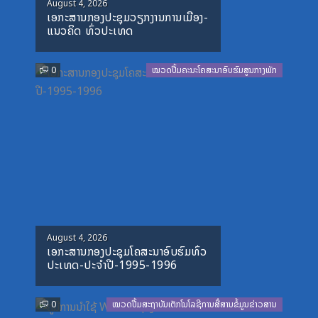
Posted
August 4, 2026
ເອກະສານກອງປະຊຸມວຽກງານການເມືອງ-
on
ແນວຄິດ ທົ່ວປະເທດ
0
ໝວດປື້ມຄະນະໂຄສະນາອົບຮົມສູນກາງພັກ
Posted
August 4, 2026
ເອກະສານກອງປະຊຸມໂຄສະນາອົບຮົມທົ່ວ
on
ປະເທດ-ປະຈໍາປີ-1995-1996
0
ໝວດປື້ມສະຖາບັນເຕັກໂນໂລຊີການສື່ສານຂໍ້ມູນຂ່າວສານ