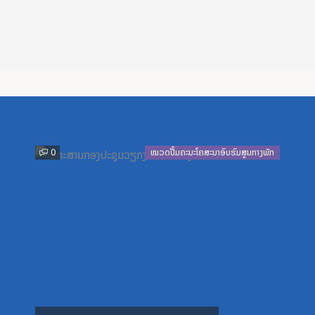
Previous
Next
0
ໝວດປື້ມຄະນະໂຄສະນາອົບຮົມສູນກາງພັກ