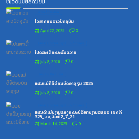
ໝວດປື້ມຍອດນິຍົມ
Posted
ໝວດສຶກສາ-ກິລາ
on
ໄວຍາກອນລາວປັດຈຸບັນ
April 22, 2025
0
Posted
ສູນກາງຊາວໜຸ່ມປະຊາຊົນປະຕິວັດລາວ
on
ໂປດສະເຕີ້ຄະນະຂົນຂວາຍ
July 8, 2026
0
Posted
ເອກະສານຝຶກອົບຮົມ
on
ແຜນແມ່ດິຈິຕ໋ອນບົດອາຊຽນ 2025
July 8, 2026
0
Posted
ສູນກາງຊາວໜຸ່ມປະຊາຊົນປະຕິວັດລາວ
on
ແຜນດຳເນີນງານຂອງຄະນະບໍລິຫານງານສຊປລ ເລກທີ
325_ລຂ,ວັນທີ2_7_21
March 14, 2025
0