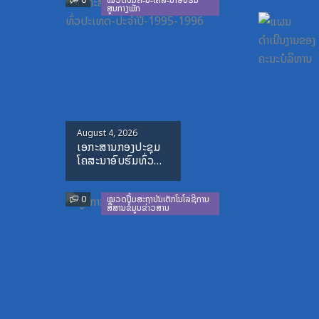
0
ໝວດປື້ມຄະນະໂຄສະນາອົບຮົມ
ສູນກາງພັກ
Posted
August 4, 2026
ເອກະສານກອງປະຊຸມ
on
ໂຄສະນາອົບຮົມທົ່ວ
ປະເທດ-ປະຈໍາ
ປີ-1995-1996
0
ໝວດປື້ມສະຖາບັນເຕັກໂນໂລຊີການ
ສື່ສານຂໍ້ມູນຂ່າວສານ