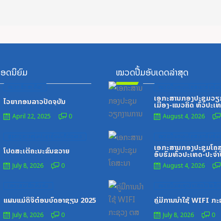
ອດນິຍົມ
ໝວດປື້ມອັບເດດລ່າສຸດ
Posted
Posted
ໝວດສຶກສາ-ກິລາ
ໝວດປື້ມຄະນະໂຄສະນາອົບຮົມສ
on
on
ເອກະສານກອງປະຊຸມວຽ
ໄວຍາກອນລາວປັດຈຸບັນ
ເມືອງ-ແນວຄິດ ທົ່ວປະເ
April 22, 2025
0
August 4, 2026
Posted
Posted
ສູນກາງຊາວໜຸ່ມປະຊາຊົນປະຕິວັດລາວ
ໝວດປື້ມຄະນະໂຄສະນາອົບຮົມສ
on
on
ເອກະສານກອງປະຊຸມໂຄ
ໂປດສະເຕີ້ຄະນະຂົນຂວາຍ
ອົບຮົມທົ່ວປະເທດ-ປະຈໍາ
1996
July 8, 2026
0
August 4, 2026
Posted
Posted
ເອກະສານຝຶກອົບຮົມ
ໝວດປື້ມສະຖາບັນເຕັກໂນໂລຊີການ
on
on
ແຜນແມ່ດິຈິຕ໋ອນບົດອາຊຽນ 2025
ຄູ່ມືການນຳໃຊ້ WIFI ກ
July 8, 2026
0
July 8, 2026
0