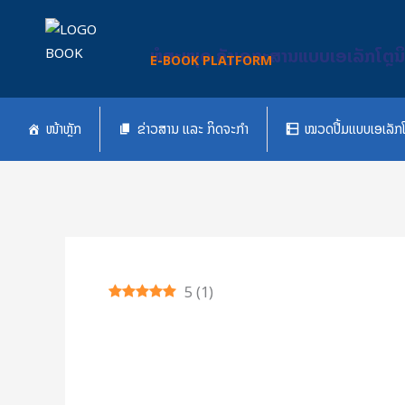
Skip
to
ຫໍສະໝຸດ ຄັງເອກະສານແບບເອເລັກໂຕຼນ
content
E-BOOK PLATFORM
ໜ້າຫຼັກ
ຂ່າວສານ ແລະ ກິດຈະກຳ
ໝວດປື້ມແບບເອເລັກໂ
5
(
1
)