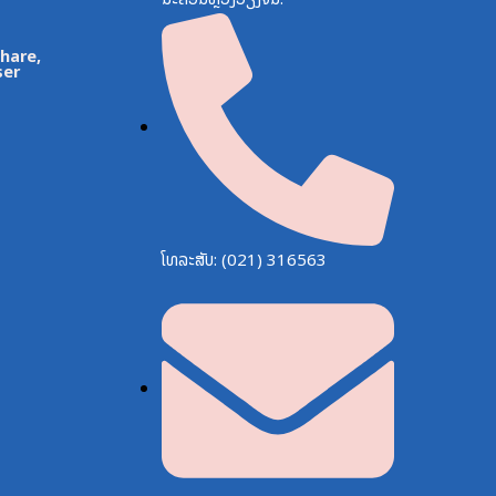
Share,
ser
ໂທລະສັບ: (021) 316563