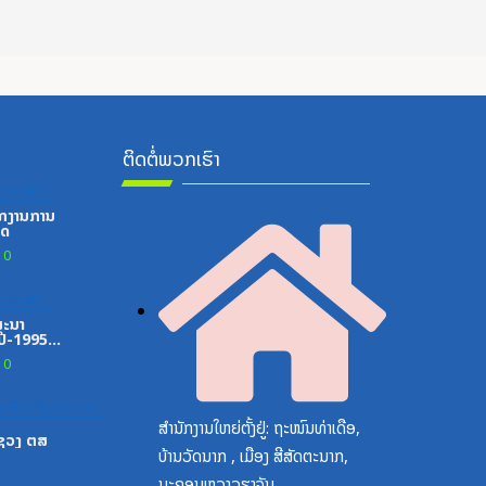
ຕິດຕໍ່ພວກເຮົາ
ູນກາງພັກ
ກງານການ
ທດ
0
ູນກາງພັກ
ສະນາ
ປີ-1995-
0
ສື່ສານຂໍ້ມູນຂ່າວສານ
ສຳນັກງານໃຫຍ່ຕັ້ງຢູ່: ຖະໜົນທ່າເດືອ,
ະຊວງ ຕສ
ບ້ານວັດນາກ , ເມືອງ ສີສັດຕະນາກ,
ນະຄອນຫຼວງວຽງຈັນ.