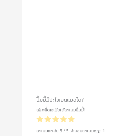
ປື້ມນີ້ມີປະໂຫຍດແນວໃດ?
ຄລິກທີ່ດາວເພື່ອໃຫ້ຄະແນນປື້ມນີ້!
ຄະແນນສະເລ່ຍ
5
/ 5. ຈຳນວນຄະແນນສຽງ:
1