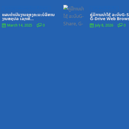
Posted
Posted
ສູນກາງຊາວໜຸ່ມປະຊາຊົນປະຕິວັດລາວ
ເອກະສານຝຶກອົບຮົມ
on
on
ແຜນດຳເນີນງານຂອງຄະນະບໍລິຫານ
ຄູ່ມືການນຳໃຊ້ ລະບົບG-
ງານສຊປລ ເລກທີ
G-Drive Web Brow
325_ລຂ,ວັນທີ2_7_21
March 14, 2025
0
July 8, 2026
0