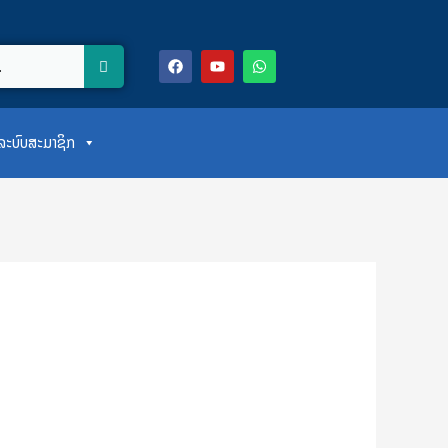
F
Y
W
a
o
h
c
u
a
e
t
t
b
u
s
o
b
a
ສູ່ລະບົບສະມາຊິກ
o
e
p
k
p