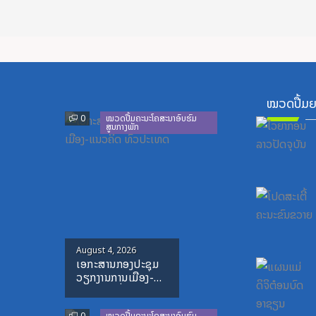
ໝວດປື້ມຍ
Previous
Next
0
ໝວດປື້ມຄະນະໂຄສະນາອົບຮົມ
ສູນກາງພັກ
Posted
August 4, 2026
ເອກະສານກອງປະຊຸມ
on
ວຽກງານການເມືອງ-
ແນວຄິດ ທົ່ວປະເທດ