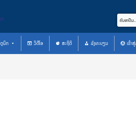
ິກ
ຕຼນິກ
ວິດີໂອ
ສະຖິຕິ
ລົງທະບຽນ
ເຂົ້າ