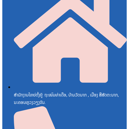
ສຳນັກງານໃຫຍ່ຕັ້ງຢູ່: ຖະໜົນທ່າເດືອ, ບ້ານວັດນາກ , ເມືອງ ສີສັດຕະນາກ,
ນະຄອນຫຼວງວຽງຈັນ.