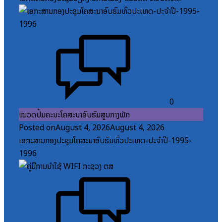
0
ໝວດປື້ມຄະນະໂຄສະນາອົບຮົມສູນກາງພັກ
Posted on
August 4, 2026
August 4, 2026
ເອກະສານກອງປະຊຸມໂຄສະນາອົບຮົມທົ່ວປະເທດ-ປະຈໍາປີ-1995-
1996