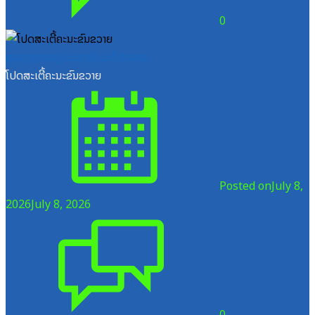
0
ສູນກາງຊາວໜຸ່ມປະຊາຊົນປະຕິວັດລາວ
ໂປດສະເຕີ້ຄະນະຂົນຂວາຍ
Posted on
July 8,
2026
July 8, 2026
0