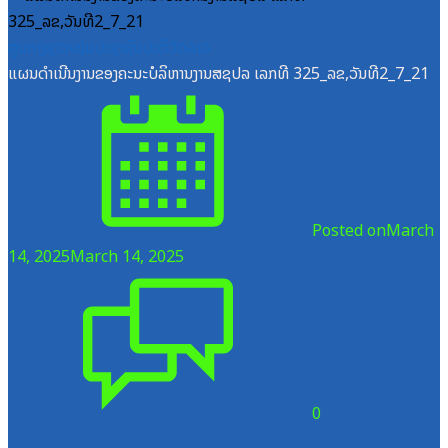
ສູນກາງຊາວໜຸ່ມປະຊາຊົນປະຕິວັດລາວ
ແຜນດຳເນີນງານຂອງຄະນະບໍລິຫານງານສຊປລ ເລກທີ 325_ລຂ,ວັນທີ2_7_21
Posted on
March
14, 2025
March 14, 2025
0