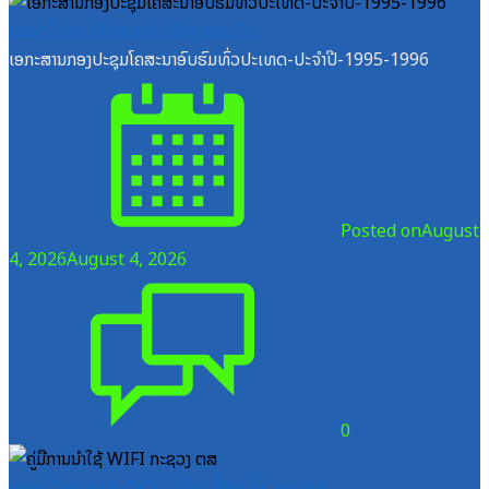
ໝວດປື້ມຄະນະໂຄສະນາອົບຮົມສູນກາງພັກ
ເອກະສານກອງປະຊຸມໂຄສະນາອົບຮົມທົ່ວປະເທດ-ປະຈໍາປີ-1995-1996
Posted on
August
4, 2026
August 4, 2026
0
ໝວດປື້ມສະຖາບັນເຕັກໂນໂລຊີການສື່ສານຂໍ້ມູນຂ່າວສານ