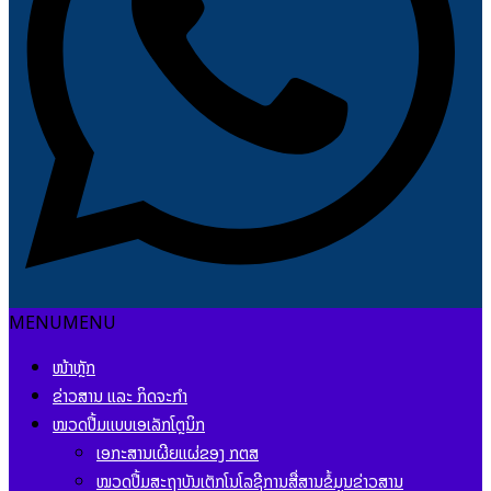
MENU
MENU
ໜ້າຫຼັກ
ຂ່າວສານ ແລະ ກິດຈະກຳ
ໝວດປື້ມແບບເອເລັກໂຕຼນິກ
ເອກະສານເຜີຍແຜ່ຂອງ ກຕສ
ໝວດປື້ມສະຖາບັນເຕັກໂນໂລຊີການສື່ສານຂໍ້ມູນຂ່າວສານ