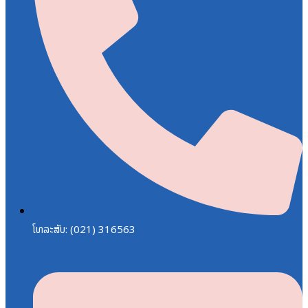
ໂທລະສັບ: (021) 316563