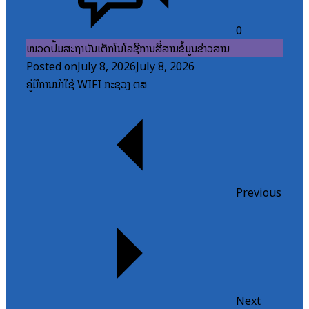
0
ໝວດປື້ມສະຖາບັນເຕັກໂນໂລຊີການສື່ສານຂໍ້ມູນຂ່າວສານ
Posted on
July 8, 2026
July 8, 2026
ຄູ່ມືການນຳໃຊ້ WIFI ກະຊວງ ຕສ
Previous
Next