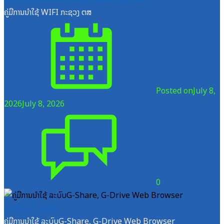
ຄູ່ມືການນຳໃຊ້ WIFI ກະຊວງ ຕສ
Posted on
July 8,
2026
July 8, 2026
0
ເອກະສານຝຶກອົບຮົມ
ຄູ່ມືການນຳໃຊ້ ລະບົບG-Share, G-Drive Web Browser