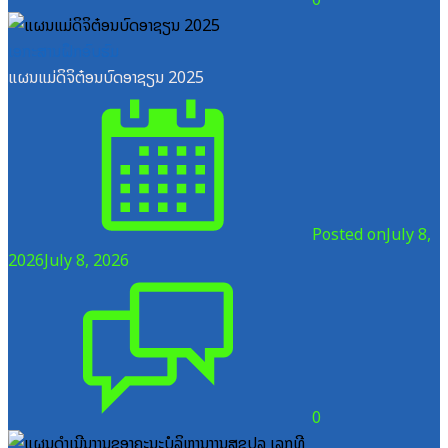
ເອກະສານຝຶກອົບຮົມ
ແຜນແມ່ດິຈິຕ໋ອນບົດອາຊຽນ 2025
Posted on
July 8,
2026
July 8, 2026
0