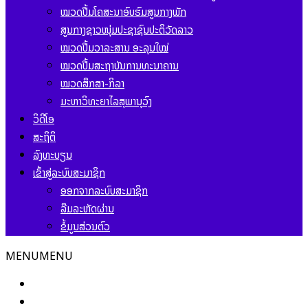
ໝວດປື້ມໂຄສະນາອົບຮົມສູນກາງພັກ
ສູນກາງຊາວໜຸ່ມປະຊາຊົນປະຕິວັດລາວ
ໝວດປື້ມວາລະສານ ອະລຸນໃໝ່
ໝວດປື້ມສະຖາບັນການທະນາຄານ
ໝວດສຶກສາ-ກິລາ
ມະຫາວິທະຍາໄລສຸພານຸວົງ
ວິດີໂອ
ສະຖິຕິ
ລົງທະບຽນ
ເຂົ້າສູ່ລະບົບສະມາຊິກ
ອອກຈາກລະບົບສະມາຊິກ
ລືມລະຫັດຜ່ານ
ຂໍ້ມູນສ່ວນຕົວ
MENU
MENU
ໜ້າຫຼັກ
ຂ່າວສານ ແລະ ກິດຈະກຳ