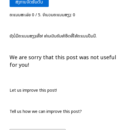
ສົ່ງການຈັດອັນດັບ
ຄະແນນສະເລ່ຍ
0
/ 5. ຈຳນວນຄະແນນສຽງ:
0
ຍັງບໍ່ມີຄະແນນສຽງເທື່ອ! ທ່ານເປັນຄົນທຳອິດທີ່ໃຫ້ຄະແນນປື້ມນີ້.
We are sorry that this post was not useful
for you!
Let us improve this post!
Tell us how we can improve this post?