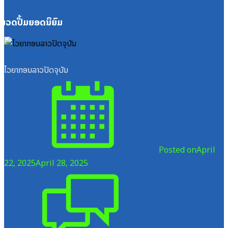
ໝວດປື້ມຍອດນິຍົມ
ໝວດສຶກສາ-ກິລາ
ໄວຍາກອນລາວປັດຈຸບັນ
Posted on
April
22, 2025
April 28, 2025