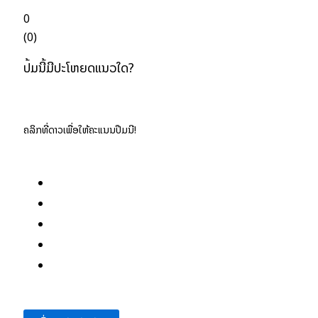
0
(
0
)
ປື້ມນີ້ມີປະໂຫຍດແນວໃດ?
ຄລິກທີ່ດາວເພື່ອໃຫ້ຄະແນນປື້ມນີ້!