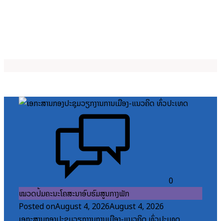
0
ໝວດປື້ມຄະນະໂຄສະນາອົບຮົມສູນກາງພັກ
Posted on
August 4, 2026
August 4, 2026
ເອກະສານກອງປະຊຸມວຽກງານການເມືອງ-ແນວຄິດ ທົ່ວປະເທດ