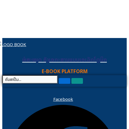
Skip to content
ຫໍສະໝຸດ ຄັງເອກະສານແບບເອເລັກໂຕຼນິກ
ຫໍສະໝຸດ ຄັງເອກະສານແບບເອເລັກໂຕຼນິກ
E-BOOK PLATFORM
Facebook