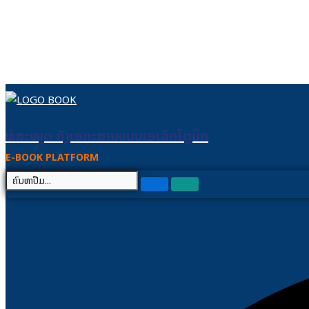
Skip to content
ຫໍສະໝຸດ ຄັງເອກະສານແບບເອເລັກໂຕຼນິກ
ຫໍສະໝຸດ ຄັງເອກະສານແບບເອເລັກໂຕຼນິກ
E-BOOK PLATFORM