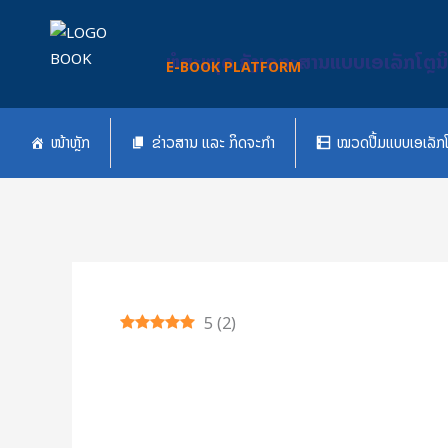
Skip
to
ຫໍສະໝຸດ ຄັງເອກະສານແບບເອເລັກໂຕຼນ
content
E-BOOK PLATFORM
ໜ້າຫຼັກ
ຂ່າວສານ ແລະ ກິດຈະກຳ
ໝວດປື້ມແບບເອເລັກໂ
5
(
2
)