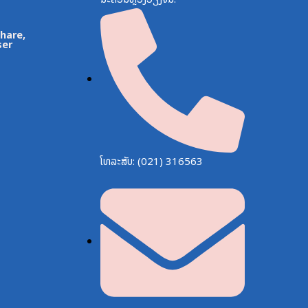
Share,
ser
ໂທລະສັບ: (021) 316563