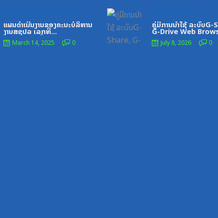
Posted
Posted
ສູນກາງຊາວໜຸ່ມປະຊາຊົນປະຕິວັດລາວ
ເອກະສານຝຶກອົບຮົມ
on
on
ແຜນດຳເນີນງານຂອງຄະນະບໍລິຫານ
ຄູ່ມືການນຳໃຊ້ ລະບົບG-
ງານສຊປລ ເລກທີ
G-Drive Web Brow
325_ລຂ,ວັນທີ2_7_21
March 14, 2025
0
July 8, 2026
0