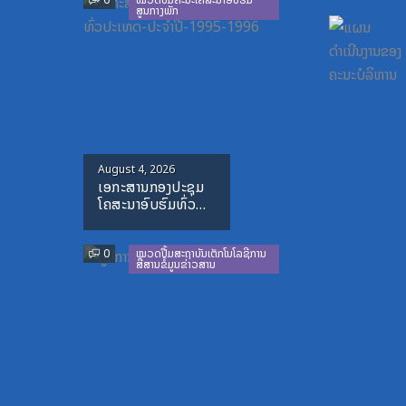
0
ໝວດປື້ມຄະນະໂຄສະນາອົບຮົມ
ສູນກາງພັກ
Posted
August 4, 2026
ເອກະສານກອງປະຊຸມ
on
ໂຄສະນາອົບຮົມທົ່ວ
ປະເທດ-ປະຈໍາ
ປີ-1995-1996
0
ໝວດປື້ມສະຖາບັນເຕັກໂນໂລຊີການ
ສື່ສານຂໍ້ມູນຂ່າວສານ