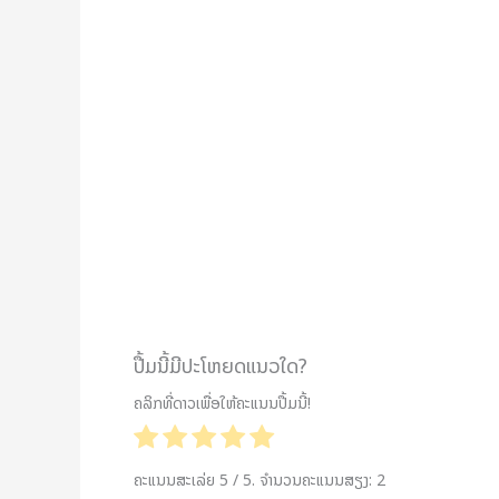
ປື້ມນີ້ມີປະໂຫຍດແນວໃດ?
ຄລິກທີ່ດາວເພື່ອໃຫ້ຄະແນນປື້ມນີ້!
ຄະແນນສະເລ່ຍ
5
/ 5. ຈຳນວນຄະແນນສຽງ:
2