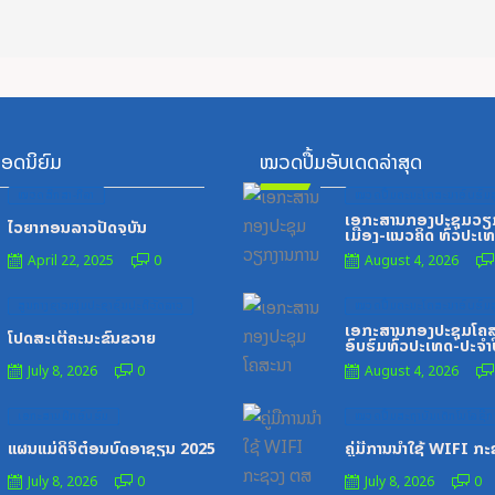
ອດນິຍົມ
ໝວດປື້ມອັບເດດລ່າສຸດ
Posted
Posted
ໝວດສຶກສາ-ກິລາ
ໝວດປື້ມຄະນະໂຄສະນາອົບຮົມສ
on
on
ເອກະສານກອງປະຊຸມວຽ
ໄວຍາກອນລາວປັດຈຸບັນ
ເມືອງ-ແນວຄິດ ທົ່ວປະເ
April 22, 2025
0
August 4, 2026
Posted
Posted
ສູນກາງຊາວໜຸ່ມປະຊາຊົນປະຕິວັດລາວ
ໝວດປື້ມຄະນະໂຄສະນາອົບຮົມສ
on
on
ເອກະສານກອງປະຊຸມໂຄ
ໂປດສະເຕີ້ຄະນະຂົນຂວາຍ
ອົບຮົມທົ່ວປະເທດ-ປະຈໍາ
1996
July 8, 2026
0
August 4, 2026
Posted
Posted
ເອກະສານຝຶກອົບຮົມ
ໝວດປື້ມສະຖາບັນເຕັກໂນໂລຊີການ
on
on
ແຜນແມ່ດິຈິຕ໋ອນບົດອາຊຽນ 2025
ຄູ່ມືການນຳໃຊ້ WIFI ກ
July 8, 2026
0
July 8, 2026
0