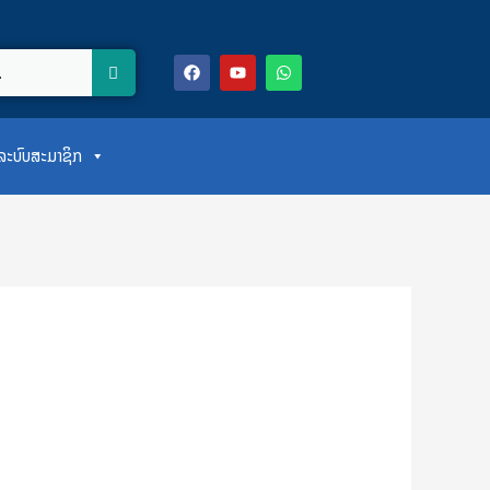
F
Y
W
a
o
h
c
u
a
e
t
t
b
u
s
o
b
a
ສູ່ລະບົບສະມາຊິກ
o
e
p
k
p