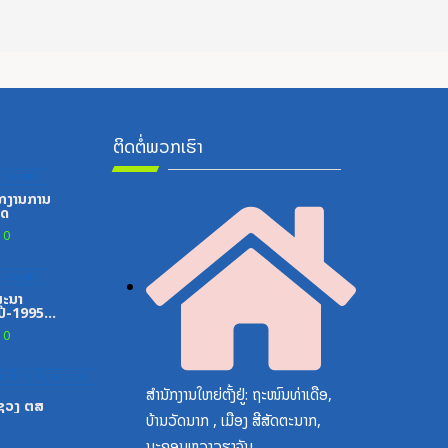
ຕິດຕໍ່ພວກເຮົາ
ູນກາງພັກ
ກງານການ
ທດ
0
ູນກາງພັກ
ສະນາ
ປີ-1995-
0
ສື່ສານຂໍ້ມູນຂ່າວສານ
ສຳນັກງານໃຫຍ່ຕັ້ງຢູ່: ຖະໜົນທ່າເດືອ,
ະຊວງ ຕສ
ບ້ານວັດນາກ , ເມືອງ ສີສັດຕະນາກ,
ນະຄອນຫຼວງວຽງຈັນ.