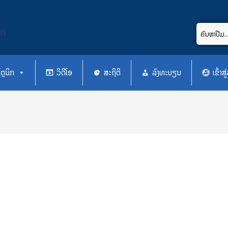
ິກ
ຕຼນິກ
ວິດີໂອ
ສະຖິຕິ
ລົງທະບຽນ
ເຂົ້າ