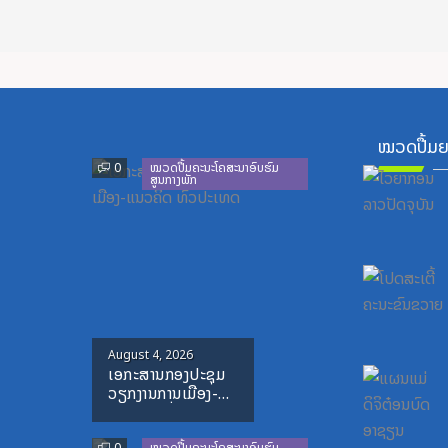
ໝວດປື້ມຍ
Previous
Next
0
ໝວດປື້ມຄະນະໂຄສະນາອົບຮົມ
ສູນກາງພັກ
Posted
August 4, 2026
ເອກະສານກອງປະຊຸມ
on
ວຽກງານການເມືອງ-
ແນວຄິດ ທົ່ວປະເທດ