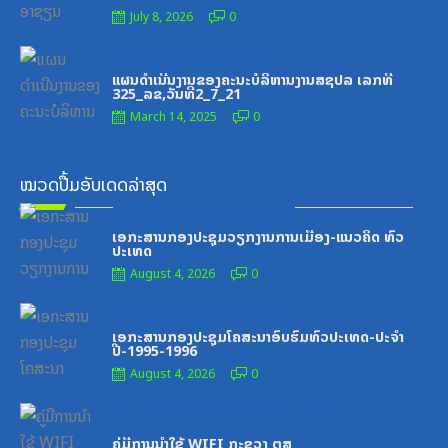
July 8, 2026
0
Posted
ສູນກາງຊາວໜຸ່ມປະຊາຊົນປະຕິວັດລາວ
on
ແຜນດຳເນີນງານຂອງຄະນະບໍລິຫານງານສຊປລ ເລກທີ
325_ລຂ,ວັນທີ2_7_21
March 14, 2025
0
ໝວດປື້ມອັບເດດລ່າສຸດ
Posted
ໝວດປື້ມຄະນະໂຄສະນາອົບຮົມສູນກາງພັກ
on
ເອກະສານກອງປະຊຸມວຽກງານການເມືອງ-ແນວຄິດ ທົ່ວ
ປະເທດ
August 4, 2026
0
Posted
ໝວດປື້ມຄະນະໂຄສະນາອົບຮົມສູນກາງພັກ
on
ເອກະສານກອງປະຊຸມໂຄສະນາອົບຮົມທົ່ວປະເທດ-ປະຈໍາ
ປີ-1995-1996
August 4, 2026
0
Posted
ໝວດປື້ມສະຖາບັນເຕັກໂນໂລຊີການສື່ສານຂໍ້ມູນຂ່າວສານ
on
ຄູ່ມືການນຳໃຊ້ WIFI ກະຊວງ ຕສ