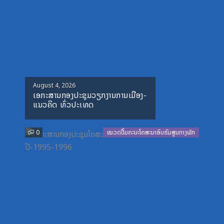
Posted
August 4, 2026
ເອກະສານກອງປະຊຸມວຽກງານການເມືອງ-
on
ແນວຄິດ ທົ່ວປະເທດ
0
ໝວດປື້ມຄະນະໂຄສະນາອົບຮົມສູນກາງພັກ