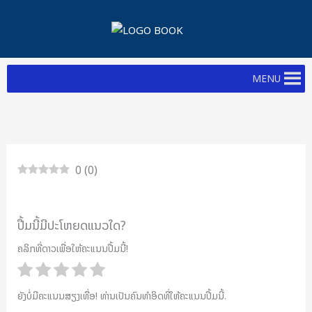
Skip
to
content
MENU
0
(
0
)
ປື້ມນີ້ມີປະໂຫຍດແນວໃດ?
ຄລິກທີ່ດາວເພື່ອໃຫ້ຄະແນນປື້ມນີ້!
ຍັງບໍ່ມີຄະແນນສຽງເທື່ອ! ທ່ານເປັນຄົນທຳອິດທີ່ໃຫ້ຄະແນນປື້ມນີ້.