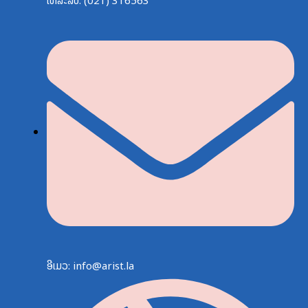
ໂທລະສັບ: (021) 316563
ອີເມວ: info@arist.la