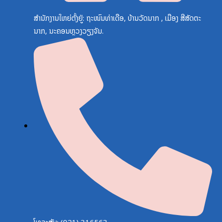
ສຳນັກງານໃຫຍ່ຕັ້ງຢູ່: ຖະໜົນທ່າເດືອ, ບ້ານວັດນາກ , ເມືອງ ສີສັດຕະ
ນາກ, ນະຄອນຫຼວງວຽງຈັນ.