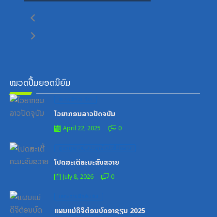
ໝວດປື້ມຍອດນິຍົມ
Posted
ໝວດສຶກສາ-ກິລາ
on
ໄວຍາກອນລາວປັດຈຸບັນ
April 22, 2025
0
Posted
ສູນກາງຊາວໜຸ່ມປະຊາຊົນປະຕິວັດລາວ
on
ໂປດສະເຕີ້ຄະນະຂົນຂວາຍ
July 8, 2026
0
Posted
ເອກະສານຝຶກອົບຮົມ
on
ແຜນແມ່ດິຈິຕ໋ອນບົດອາຊຽນ 2025