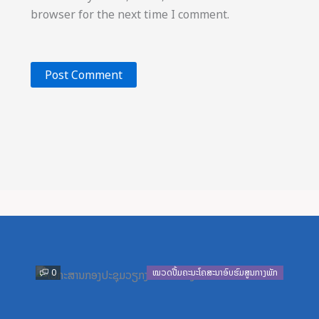
browser for the next time I comment.
Previous
Next
0
ໝວດປື້ມຄະນະໂຄສະນາອົບຮົມສູນກາງພັກ