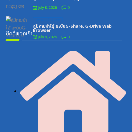
July 8, 2026
0
Posted
ເອກະສານຝຶກອົບຮົມ
on
ຄູ່ມືການນຳໃຊ້ ລະບົບG-Share, G-Drive Web
Browser
ຕິດຕໍ່ພວກເຮົາ
July 8, 2026
0