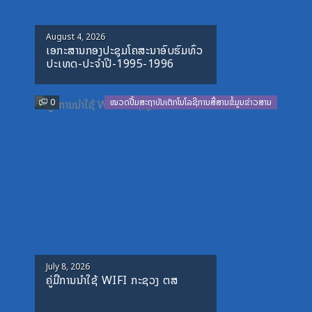
Posted
August 4, 2026
ເອກະສານກອງປະຊຸມໂຄສະນາອົບຮົມທົ່ວ
on
ປະເທດ-ປະຈໍາປີ-1995-1996
0
ໝວດປື້ມສະຖາບັນເຕັກໂນໂລຊີການສື່ສານຂໍ້ມູນຂ່າວສານ
Posted
July 8, 2026
ຄູ່ມືການນຳໃຊ້ WIFI ກະຊວງ ຕສ
on