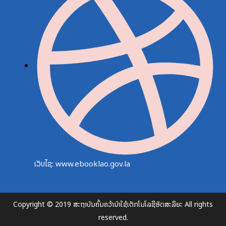
ເວັບໄຊ: www.ebooklao.gov.la
Copyright © 2019 ສະຖາບັນຄົ້ນຄວ້ານຳໃຊ້ເຕັກໂນໂລຊີອັດສະລິຍະ All rights
reserved.