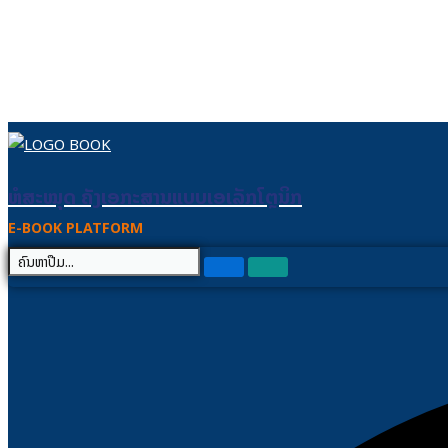
Skip to content
ຫໍສະໝຸດ ຄັງເອກະສານແບບເອເລັກໂຕຼນິກ
ຫໍສະໝຸດ ຄັງເອກະສານແບບເອເລັກໂຕຼນິກ
E-BOOK PLATFORM