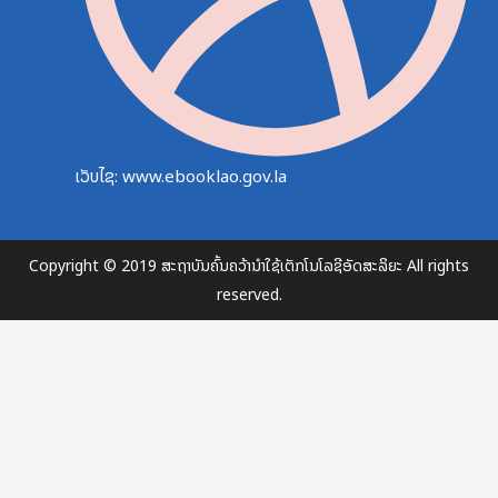
ເວັບໄຊ: www.ebooklao.gov.la
Copyright © 2019 ສະຖາບັນຄົ້ນຄວ້ານຳໃຊ້ເຕັກໂນໂລຊີອັດສະລິຍະ All rights
reserved.