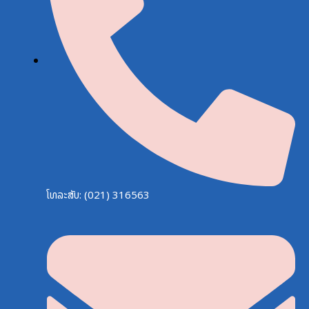
ໂທລະສັບ: (021) 316563