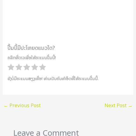
ປື້ມນີ້ມີປະໂຫຍດແນວໃດ?
ຄລິກທີ່ດາວເພື່ອໃຫ້ຄະແນນປື້ມນີ້!
ຍັງບໍ່ມີຄະແນນສຽງເທື່ອ! ທ່ານເປັນຄົນທຳອິດທີ່ໃຫ້ຄະແນນປື້ມນີ້.
←
Previous Post
Next Post
→
Leave a Comment