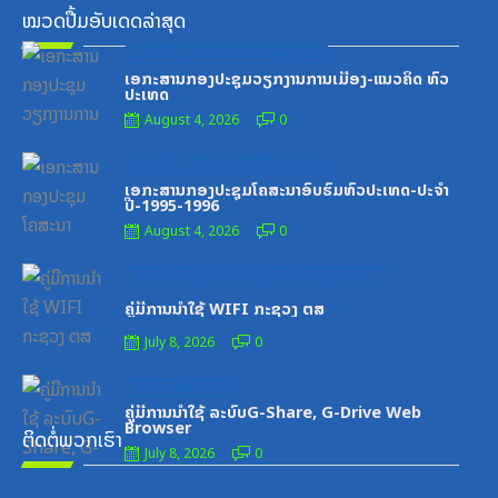
ໝວດປື້ມອັບເດດລ່າສຸດ
Posted
ໝວດປື້ມຄະນະໂຄສະນາອົບຮົມສູນກາງພັກ
on
ເອກະສານກອງປະຊຸມວຽກງານການເມືອງ-ແນວຄິດ ທົ່ວ
ປະເທດ
August 4, 2026
0
Posted
ໝວດປື້ມຄະນະໂຄສະນາອົບຮົມສູນກາງພັກ
on
ເອກະສານກອງປະຊຸມໂຄສະນາອົບຮົມທົ່ວປະເທດ-ປະຈໍາ
ປີ-1995-1996
August 4, 2026
0
Posted
ໝວດປື້ມສະຖາບັນເຕັກໂນໂລຊີການສື່ສານຂໍ້ມູນຂ່າວສານ
on
ຄູ່ມືການນຳໃຊ້ WIFI ກະຊວງ ຕສ
July 8, 2026
0
Posted
ເອກະສານຝຶກອົບຮົມ
on
ຄູ່ມືການນຳໃຊ້ ລະບົບG-Share, G-Drive Web
Browser
ຕິດຕໍ່ພວກເຮົາ
July 8, 2026
0