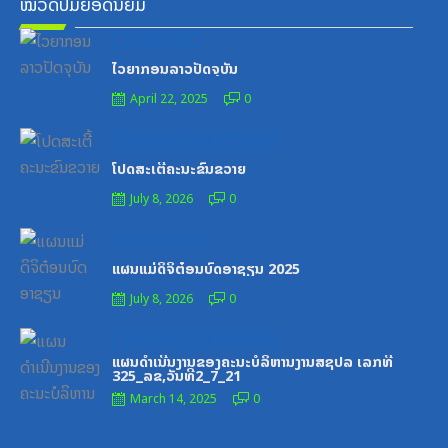
ໝວດປື້ມຍອດນິຍົມ
Posted
ໝວດສຶກສາ-ກິລາ
on
ໄວຍາກອນລາວປັດຈຸບັນ
April 22, 2025
0
Posted
ສູນກາງຊາວໜຸ່ມປະຊາຊົນປະຕິວັດລາວ
on
ໂປດສະເຕີ້ຄະນະຂົນຂວາຍ
July 8, 2026
0
Posted
ເອກະສານຝຶກອົບຮົມ
on
ແຜນແມ່ດິຈິຕ໋ອນບົດອາຊຽນ 2025
July 8, 2026
0
Posted
ສູນກາງຊາວໜຸ່ມປະຊາຊົນປະຕິວັດລາວ
on
ແຜນດຳເນີນງານຂອງຄະນະບໍລິຫານງານສຊປລ ເລກທີ
325_ລຂ,ວັນທີ2_7_21
March 14, 2025
0