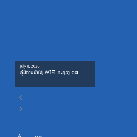
Posted
July 8, 2026
ຄູ່ມືການນຳໃຊ້ WIFI ກະຊວງ ຕສ
on