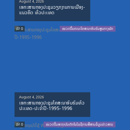
Posted
August 4, 2026
ເອກະສານກອງປະຊຸມວຽກງານການເມືອງ-
on
ແນວຄິດ ທົ່ວປະເທດ
0
ໝວດປື້ມຄະນະໂຄສະນາອົບຮົມສູນກາງພັກ
Posted
August 4, 2026
ເອກະສານກອງປະຊຸມໂຄສະນາອົບຮົມທົ່ວ
on
ປະເທດ-ປະຈໍາປີ-1995-1996
0
ໝວດປື້ມສະຖາບັນເຕັກໂນໂລຊີການສື່ສານຂໍ້ມູນຂ່າວສານ