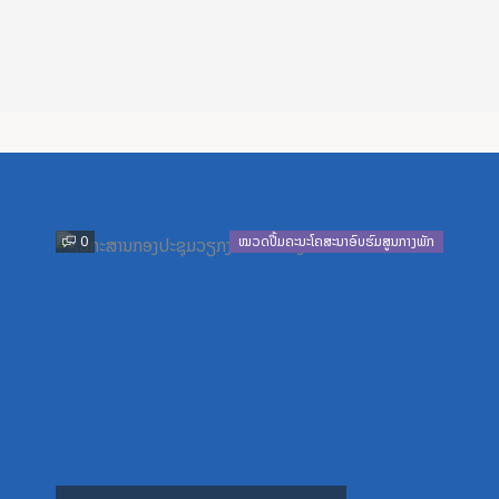
Previous
Next
0
ໝວດປື້ມຄະນະໂຄສະນາອົບຮົມສູນກາງພັກ