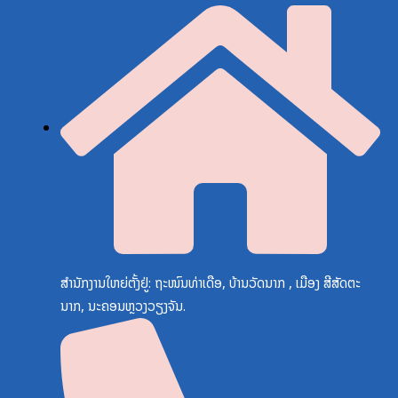
ສຳນັກງານໃຫຍ່ຕັ້ງຢູ່: ຖະໜົນທ່າເດືອ, ບ້ານວັດນາກ , ເມືອງ ສີສັດຕະ
ນາກ, ນະຄອນຫຼວງວຽງຈັນ.