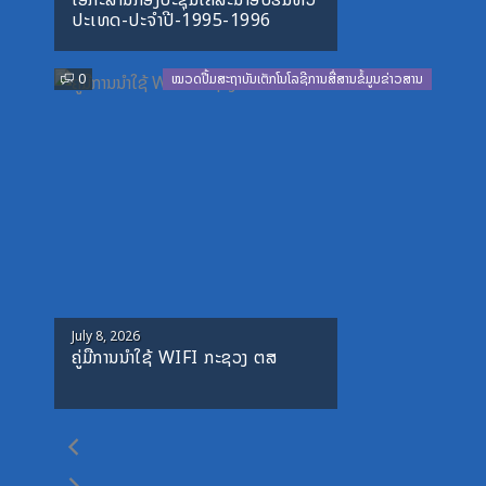
on
ປະເທດ-ປະຈໍາປີ-1995-1996
0
ໝວດປື້ມສະຖາບັນເຕັກໂນໂລຊີການສື່ສານຂໍ້ມູນຂ່າວສານ
Posted
July 8, 2026
ຄູ່ມືການນຳໃຊ້ WIFI ກະຊວງ ຕສ
on