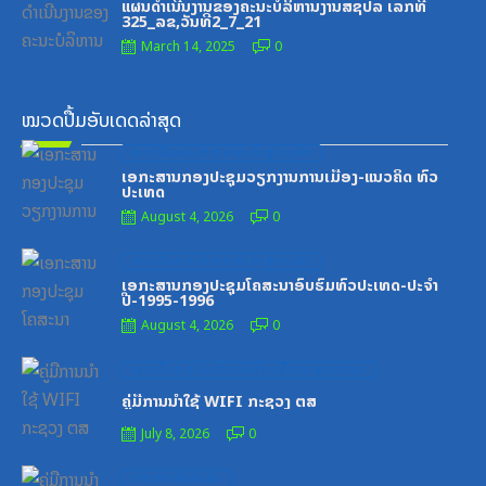
ແຜນດຳເນີນງານຂອງຄະນະບໍລິຫານງານສຊປລ ເລກທີ
325_ລຂ,ວັນທີ2_7_21
March 14, 2025
0
ໝວດປື້ມອັບເດດລ່າສຸດ
Posted
ໝວດປື້ມຄະນະໂຄສະນາອົບຮົມສູນກາງພັກ
on
ເອກະສານກອງປະຊຸມວຽກງານການເມືອງ-ແນວຄິດ ທົ່ວ
ປະເທດ
August 4, 2026
0
Posted
ໝວດປື້ມຄະນະໂຄສະນາອົບຮົມສູນກາງພັກ
on
ເອກະສານກອງປະຊຸມໂຄສະນາອົບຮົມທົ່ວປະເທດ-ປະຈໍາ
ປີ-1995-1996
August 4, 2026
0
Posted
ໝວດປື້ມສະຖາບັນເຕັກໂນໂລຊີການສື່ສານຂໍ້ມູນຂ່າວສານ
on
ຄູ່ມືການນຳໃຊ້ WIFI ກະຊວງ ຕສ
July 8, 2026
0
Posted
ເອກະສານຝຶກອົບຮົມ