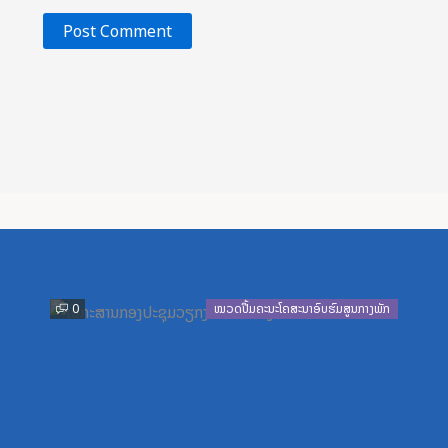
Previous
Next
0
ໝວດປື້ມຄະນະໂຄສະນາອົບຮົມສູນກາງພັກ