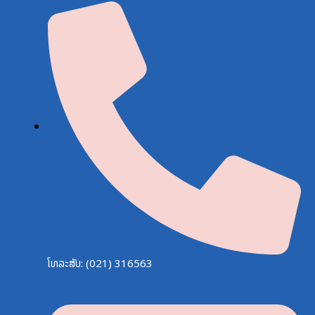
ໂທລະສັບ: (021) 316563