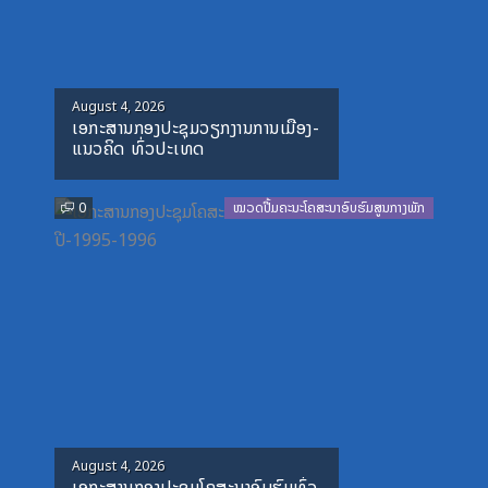
Posted
August 4, 2026
ເອກະສານກອງປະຊຸມວຽກງານການເມືອງ-
on
ແນວຄິດ ທົ່ວປະເທດ
0
ໝວດປື້ມຄະນະໂຄສະນາອົບຮົມສູນກາງພັກ
Posted
August 4, 2026
ເອກະສານກອງປະຊຸມໂຄສະນາອົບຮົມທົ່ວ