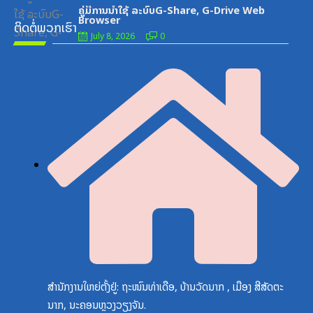
on
ຄູ່ມືການນຳໃຊ້ ລະບົບG-Share, G-Drive Web
Browser
ຕິດຕໍ່ພວກເຮົາ
July 8, 2026
0
ສຳນັກງານໃຫຍ່ຕັ້ງຢູ່: ຖະໜົນທ່າເດືອ, ບ້ານວັດນາກ , ເມືອງ ສີສັດຕະ
ນາກ, ນະຄອນຫຼວງວຽງຈັນ.