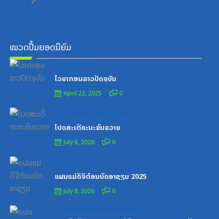
ໝວດປື້ມຍອດນິຍົມ
Posted
ໝວດສຶກສາ-ກິລາ
on
ໄວຍາກອນລາວປັດຈຸບັນ
April 22, 2025
0
Posted
ສູນກາງຊາວໜຸ່ມປະຊາຊົນປະຕິວັດລາວ
on
ໂປດສະເຕີ້ຄະນະຂົນຂວາຍ
July 8, 2026
0
Posted
ເອກະສານຝຶກອົບຮົມ
on
ແຜນແມ່ດິຈິຕ໋ອນບົດອາຊຽນ 2025
July 8, 2026
0
Posted
ສູນກາງຊາວໜຸ່ມປະຊາຊົນປະຕິວັດລາວ
on