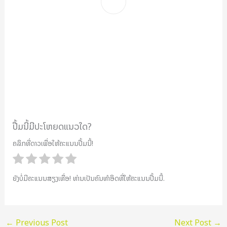
ປື້ມນີ້ມີປະໂຫຍດແນວໃດ?
ຄລິກທີ່ດາວເພື່ອໃຫ້ຄະແນນປື້ມນີ້!
ຍັງບໍ່ມີຄະແນນສຽງເທື່ອ! ທ່ານເປັນຄົນທຳອິດທີ່ໃຫ້ຄະແນນປື້ມນີ້.
←
Previous Post
Next Post
→