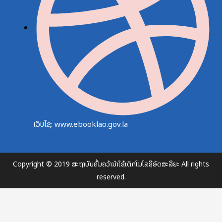
ເວັບໄຊ: www.ebooklao.gov.la
Copyright © 2019 ສະຖາບັນຄົ້ນຄວ້ານຳໃຊ້ເຕັກໂນໂລຊີອັດສະລິຍະ All rights
reserved.