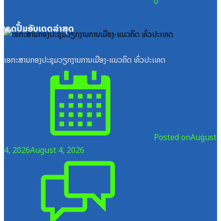
0
ໝວດປື້ມອັບເດດລ່າສຸດ
ໝວດປື້ມຄະນະໂຄສະນາອົບຮົມສູນກາງພັກ
ເອກະສານກອງປະຊຸມວຽກງານການເມືອງ-ແນວຄິດ ທົ່ວປະເທດ
Posted on
August
4, 2026
August 4, 2026