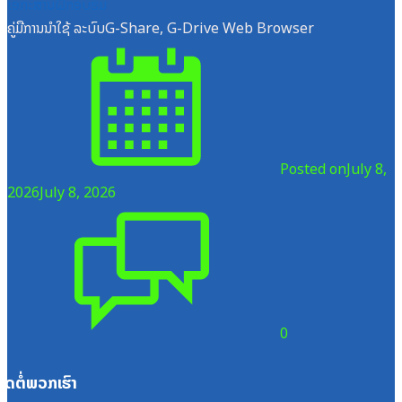
ເອກະສານຝຶກອົບຮົມ
ຄູ່ມືການນຳໃຊ້ ລະບົບG-Share, G-Drive Web Browser
Posted on
July 8,
2026
July 8, 2026
0
ຕິດຕໍ່ພວກເຮົາ