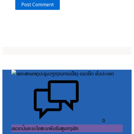
0
ໝວດປື້ມຄະນະໂຄສະນາອົບຮົມສູນກາງພັກ