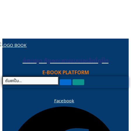
Skip to content
ຫໍສະໝຸດ ຄັງເອກະສານແບບເອເລັກໂຕຼນິກ
ຫໍສະໝຸດ ຄັງເອກະສານແບບເອເລັກໂຕຼນິກ
E-BOOK PLATFORM
Facebook