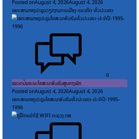
Posted on
August 4, 2026
August 4, 2026
ເອກະສານກອງປະຊຸມວຽກງານການເມືອງ-ແນວຄິດ ທົ່ວປະເທດ
0
ໝວດປື້ມຄະນະໂຄສະນາອົບຮົມສູນກາງພັກ
Posted on
August 4, 2026
August 4, 2026
ເອກະສານກອງປະຊຸມໂຄສະນາອົບຮົມທົ່ວປະເທດ-ປະຈໍາປີ-1995-
1996