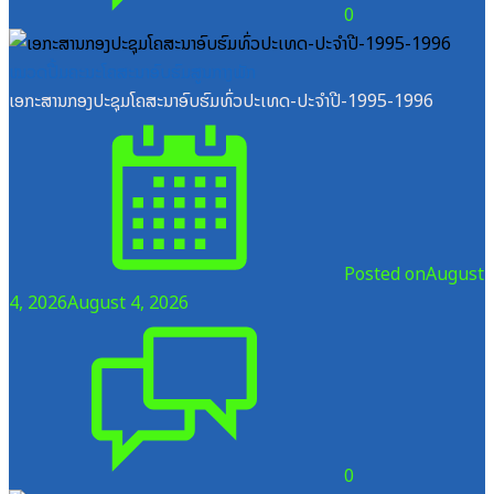
0
ໝວດປື້ມຄະນະໂຄສະນາອົບຮົມສູນກາງພັກ
ເອກະສານກອງປະຊຸມໂຄສະນາອົບຮົມທົ່ວປະເທດ-ປະຈໍາປີ-1995-1996
Posted on
August
4, 2026
August 4, 2026
0