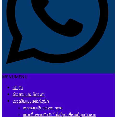
MENU
MENU
ໜ້າຫຼັກ
ຂ່າວສານ ແລະ ກິດຈະກຳ
ໝວດປື້ມແບບເອເລັກໂຕຼນິກ
ເອກະສານເຜີຍແຜ່ຂອງ ກຕສ
ໝວດປື້ມສະຖາບັນເຕັກໂນໂລຊີການສື່ສານຂໍ້ມູນຂ່າວສານ