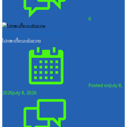
0
ສູນກາງຊາວໜຸ່ມປະຊາຊົນປະຕິວັດລາວ
ໂປດສະເຕີ້ຄະນະຂົນຂວາຍ
Posted on
July 8,
2026
July 8, 2026