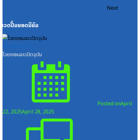
Next
ໝວດປື້ມຍອດນິຍົມ
ໝວດສຶກສາ-ກິລາ
ໄວຍາກອນລາວປັດຈຸບັນ
Posted on
April
22, 2025
April 28, 2025