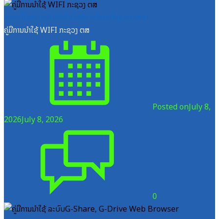
ໝວດປື້ມສະຖາບັນເຕັກໂນໂລຊີການສື່ສານຂໍ້ມູນຂ່າວສານ
ຄູ່ມືການນຳໃຊ້ WIFI ກະຊວງ ຕສ
Posted on
July 8,
2026
July 8, 2026
0