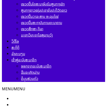
ໝວດປື້ມໂຄສະນາອົບຮົມສູນກາງພັກ
ສູນກາງຊາວໜຸ່ມປະຊາຊົນປະຕິວັດລາວ
ໝວດປື້ມວາລະສານ ອະລຸນໃໝ່
ໝວດປື້ມສະຖາບັນການທະນາຄານ
ໝວດສຶກສາ-ກິລາ
ມະຫາວິທະຍາໄລສຸພານຸວົງ
ວິດີໂອ
ສະຖິຕິ
ລົງທະບຽນ
ເຂົ້າສູ່ລະບົບສະມາຊິກ
ອອກຈາກລະບົບສະມາຊິກ
ລືມລະຫັດຜ່ານ
ຂໍ້ມູນສ່ວນຕົວ
MENU
MENU
ໜ້າຫຼັກ
ຂ່າວສານ ແລະ ກິດຈະກຳ