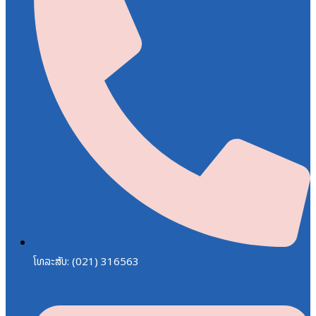
ໂທລະສັບ: (021) 316563