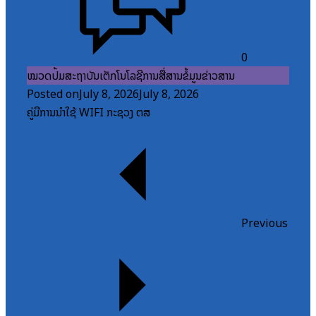
0
ໝວດປື້ມສະຖາບັນເຕັກໂນໂລຊີການສື່ສານຂໍ້ມູນຂ່າວສານ
Posted on
July 8, 2026
July 8, 2026
ຄູ່ມືການນຳໃຊ້ WIFI ກະຊວງ ຕສ
Previous