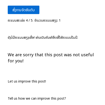
ສົ່ງການຈັດອັນດັບ
ຄະແນນສະເລ່ຍ
4
/ 5. ຈຳນວນຄະແນນສຽງ:
1
ຍັງບໍ່ມີຄະແນນສຽງເທື່ອ! ທ່ານເປັນຄົນທຳອິດທີ່ໃຫ້ຄະແນນປື້ມນີ້.
We are sorry that this post was not useful
for you!
Let us improve this post!
Tell us how we can improve this post?