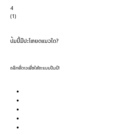
4
(
1
)
ປື້ມນີ້ມີປະໂຫຍດແນວໃດ?
ຄລິກທີ່ດາວເພື່ອໃຫ້ຄະແນນປື້ມນີ້!