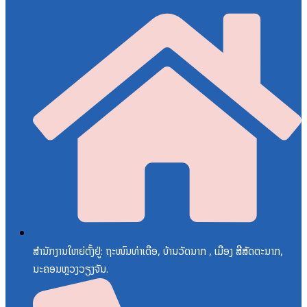
ສຳນັກງານໃຫຍ່ຕັ້ງຢູ່: ຖະໜົນທ່າເດືອ, ບ້ານວັດນາກ , ເມືອງ ສີສັດຕະນາກ,
ນະຄອນຫຼວງວຽງຈັນ.