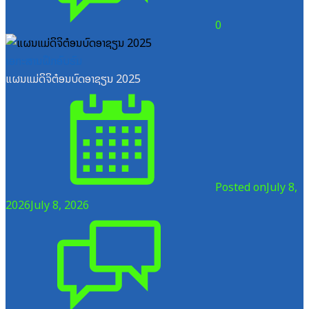
0
ເອກະສານຝຶກອົບຮົມ
ແຜນແມ່ດິຈິຕ໋ອນບົດອາຊຽນ 2025
Posted on
July 8,
2026
July 8, 2026