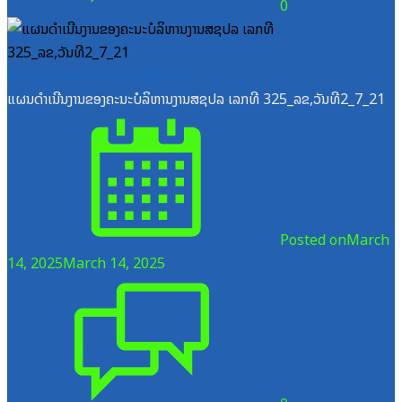
0
ສູນກາງຊາວໜຸ່ມປະຊາຊົນປະຕິວັດລາວ
ແຜນດຳເນີນງານຂອງຄະນະບໍລິຫານງານສຊປລ ເລກທີ 325_ລຂ,ວັນທີ2_7_21
Posted on
March
14, 2025
March 14, 2025