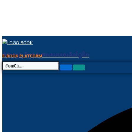
Skip to content
ຫໍສະໝຸດ ຄັງເອກະສານແບບເອເລັກໂຕຼນິກ
ຫໍສະໝຸດ ຄັງເອກະສານແບບເອເລັກໂຕຼນິກ
E-BOOK PLATFORM