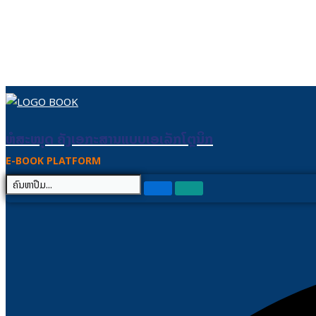
Skip to content
ຫໍສະໝຸດ ຄັງເອກະສານແບບເອເລັກໂຕຼນິກ
ຫໍສະໝຸດ ຄັງເອກະສານແບບເອເລັກໂຕຼນິກ
E-BOOK PLATFORM