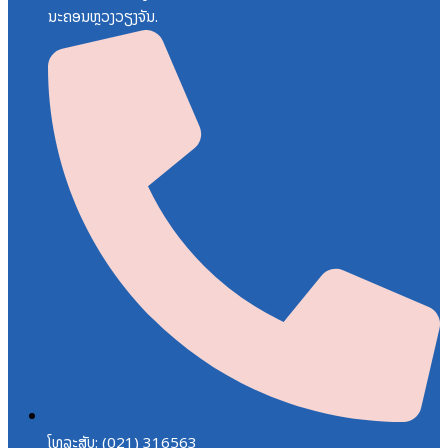
ນະຄອນຫຼວງວຽງຈັນ.
ໂທລະສັບ: (021) 316563