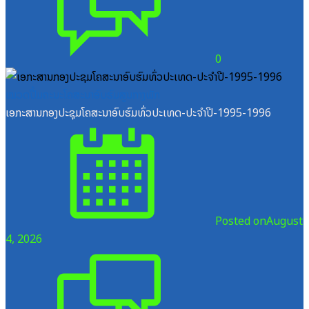
0
ໝວດປື້ມຄະນະໂຄສະນາອົບຮົມສູນກາງພັກ
ເອກະສານກອງປະຊຸມໂຄສະນາອົບຮົມທົ່ວປະເທດ-ປະຈໍາປີ-1995-1996
Posted on
August
4, 2026