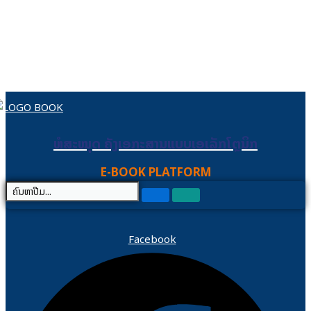
Skip to content
ຫໍສະໝຸດ ຄັງເອກະສານແບບເອເລັກໂຕຼນິກ
ຫໍສະໝຸດ ຄັງເອກະສານແບບເອເລັກໂຕຼນິກ
E-BOOK PLATFORM
Facebook