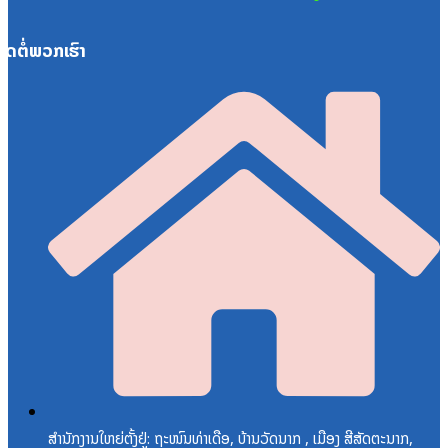
ຕິດຕໍ່ພວກເຮົາ
ສຳນັກງານໃຫຍ່ຕັ້ງຢູ່: ຖະໜົນທ່າເດືອ, ບ້ານວັດນາກ , ເມືອງ ສີສັດຕະນາກ,