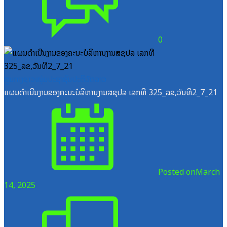
0
ສູນກາງຊາວໜຸ່ມປະຊາຊົນປະຕິວັດລາວ
ແຜນດຳເນີນງານຂອງຄະນະບໍລິຫານງານສຊປລ ເລກທີ 325_ລຂ,ວັນທີ2_7_21
Posted on
March
14, 2025