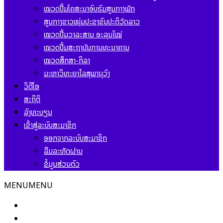
ໝວດປື້ມໂຄສະນາອົບຮົມສູນກາງພັກ
ສູນກາງຊາວໜຸ່ມປະຊາຊົນປະຕິວັດລາວ
ໝວດປື້ມວາລະສານ ອະລຸນໃໝ່
ໝວດປື້ມສະຖາບັນການທະນາຄານ
ໝວດສຶກສາ-ກິລາ
ມະຫາວິທະຍາໄລສຸພານຸວົງ
ວິດີໂອ
ສະຖິຕິ
ລົງທະບຽນ
ເຂົ້າສູ່ລະບົບສະມາຊິກ
ອອກຈາກລະບົບສະມາຊິກ
ລືມລະຫັດຜ່ານ
ຂໍ້ມູນສ່ວນຕົວ
MENU
MENU
ໜ້າຫຼັກ
ຂ່າວສານ ແລະ ກິດຈະກຳ