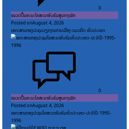
0
ໝວດປື້ມຄະນະໂຄສະນາອົບຮົມສູນກາງພັກ
Posted on
August 4, 2026
ເອກະສານກອງປະຊຸມວຽກງານການເມືອງ-ແນວຄິດ ທົ່ວປະເທດ
0
ໝວດປື້ມຄະນະໂຄສະນາອົບຮົມສູນກາງພັກ
Posted on
August 4, 2026
ເອກະສານກອງປະຊຸມໂຄສະນາອົບຮົມທົ່ວປະເທດ-ປະຈໍາປີ-1995-
1996