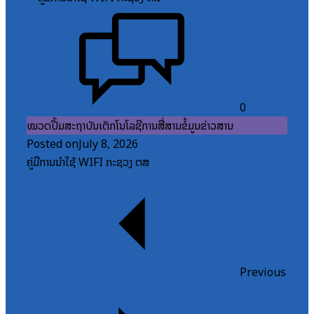
0
ໝວດປື້ມສະຖາບັນເຕັກໂນໂລຊີການສື່ສານຂໍ້ມູນຂ່າວສານ
Posted on
July 8, 2026
ຄູ່ມືການນຳໃຊ້ WIFI ກະຊວງ ຕສ
Previous