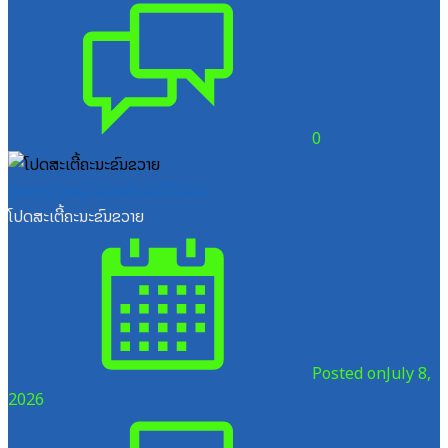
0
ສູນກາງຊາວໜຸ່ມປະຊາຊົນປະຕິວັດລາວ
ໂປດສະເຕີ້ຄະນະຂົນຂວາຍ
Posted on
July 8,
2026