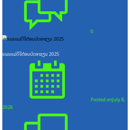
0
ເອກະສານຝຶກອົບຮົມ
ແຜນແມ່ດິຈິຕ໋ອນບົດອາຊຽນ 2025
Posted on
July 8,
2026