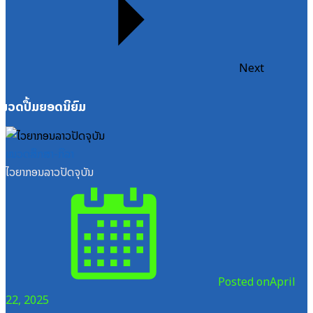
Next
ໝວດປື້ມຍອດນິຍົມ
ໝວດສຶກສາ-ກິລາ
ໄວຍາກອນລາວປັດຈຸບັນ
Posted on
April
22, 2025