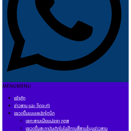
MENU
MENU
ໜ້າຫຼັກ
ຂ່າວສານ ແລະ ກິດຈະກຳ
ໝວດປື້ມແບບເອເລັກໂຕຼນິກ
ເອກະສານເຜີຍແຜ່ຂອງ ກຕສ
ໝວດປື້ມສະຖາບັນເຕັກໂນໂລຊີການສື່ສານຂໍ້ມູນຂ່າວສານ