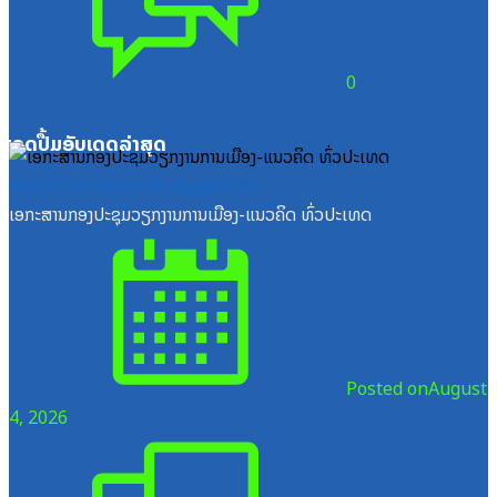
0
ໝວດປື້ມອັບເດດລ່າສຸດ
ໝວດປື້ມຄະນະໂຄສະນາອົບຮົມສູນກາງພັກ
ເອກະສານກອງປະຊຸມວຽກງານການເມືອງ-ແນວຄິດ ທົ່ວປະເທດ
Posted on
August
4, 2026