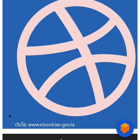
ເວັບໄຊ: www.ebooklao.gov.la