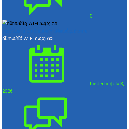
0
ໝວດປື້ມສະຖາບັນເຕັກໂນໂລຊີການສື່ສານຂໍ້ມູນຂ່າວສານ
ຄູ່ມືການນຳໃຊ້ WIFI ກະຊວງ ຕສ
Posted on
July 8,
2026