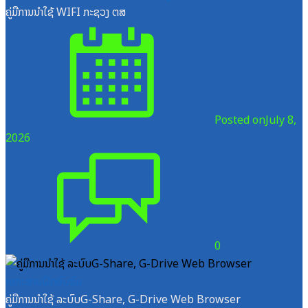
ຄູ່ມືການນຳໃຊ້ WIFI ກະຊວງ ຕສ
Posted on
July 8,
2026
0
ເອກະສານຝຶກອົບຮົມ
ຄູ່ມືການນຳໃຊ້ ລະບົບG-Share, G-Drive Web Browser