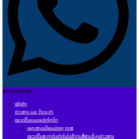
MENU
MENU
ໜ້າຫຼັກ
ຂ່າວສານ ແລະ ກິດຈະກຳ
ໝວດປື້ມແບບເອເລັກໂຕຼນິກ
ເອກະສານເຜີຍແຜ່ຂອງ ກຕສ
ໝວດປື້ມສະຖາບັນເຕັກໂນໂລຊີການສື່ສານຂໍ້ມູນຂ່າວສານ