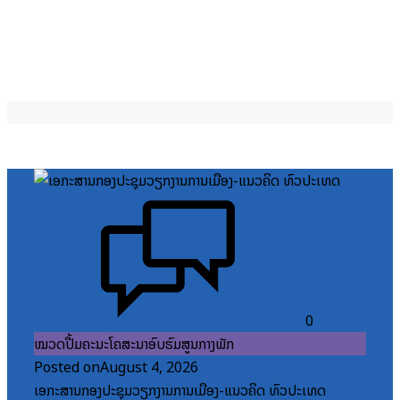
0
ໝວດປື້ມຄະນະໂຄສະນາອົບຮົມສູນກາງພັກ
Posted on
August 4, 2026
ເອກະສານກອງປະຊຸມວຽກງານການເມືອງ-ແນວຄິດ ທົ່ວປະເທດ