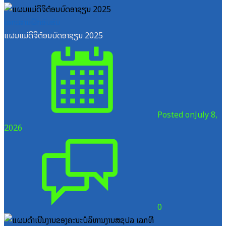
ເອກະສານຝຶກອົບຮົມ
ແຜນແມ່ດິຈິຕ໋ອນບົດອາຊຽນ 2025
Posted on
July 8,
2026
0