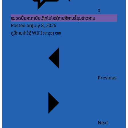
0
ໝວດປື້ມສະຖາບັນເຕັກໂນໂລຊີການສື່ສານຂໍ້ມູນຂ່າວສານ
Posted on
July 8, 2026
ຄູ່ມືການນຳໃຊ້ WIFI ກະຊວງ ຕສ
Previous
Next