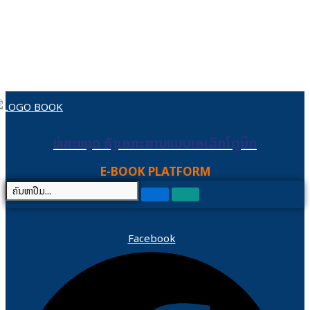
Skip to content
ຫໍສະໝຸດ ຄັງເອກະສານແບບເອເລັກໂຕຼນິກ
ຫໍສະໝຸດ ຄັງເອກະສານແບບເອເລັກໂຕຼນິກ
E-BOOK PLATFORM
Facebook