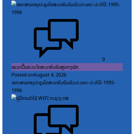
0
ໝວດປື້ມຄະນະໂຄສະນາອົບຮົມສູນກາງພັກ
Posted on
August 4, 2026
ເອກະສານກອງປະຊຸມໂຄສະນາອົບຮົມທົ່ວປະເທດ-ປະຈໍາປີ-1995-
1996