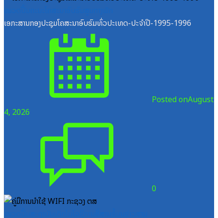
ໝວດປື້ມຄະນະໂຄສະນາອົບຮົມສູນກາງພັກ
ເອກະສານກອງປະຊຸມໂຄສະນາອົບຮົມທົ່ວປະເທດ-ປະຈໍາປີ-1995-1996
Posted on
August
4, 2026
0
ໝວດປື້ມສະຖາບັນເຕັກໂນໂລຊີການສື່ສານຂໍ້ມູນຂ່າວສານ