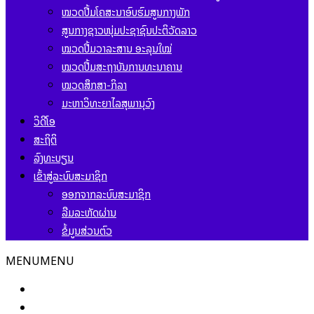
ໝວດປື້ມໂຄສະນາອົບຮົມສູນກາງພັກ
ສູນກາງຊາວໜຸ່ມປະຊາຊົນປະຕິວັດລາວ
ໝວດປື້ມວາລະສານ ອະລຸນໃໝ່
ໝວດປື້ມສະຖາບັນການທະນາຄານ
ໝວດສຶກສາ-ກິລາ
ມະຫາວິທະຍາໄລສຸພານຸວົງ
ວິດີໂອ
ສະຖິຕິ
ລົງທະບຽນ
ເຂົ້າສູ່ລະບົບສະມາຊິກ
ອອກຈາກລະບົບສະມາຊິກ
ລືມລະຫັດຜ່ານ
ຂໍ້ມູນສ່ວນຕົວ
MENU
MENU
ໜ້າຫຼັກ
ຂ່າວສານ ແລະ ກິດຈະກຳ