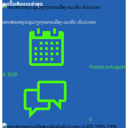
ໝວດປື້ມອັບເດດລ່າສຸດ
ໝວດປື້ມຄະນະໂຄສະນາອົບຮົມສູນກາງພັກ
ເອກະສານກອງປະຊຸມວຽກງານການເມືອງ-ແນວຄິດ ທົ່ວປະເທດ
Posted on
August
4, 2026
0