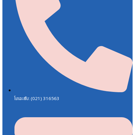
ໂທລະສັບ: (021) 316563