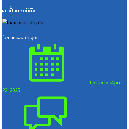
ໝວດປື້ມຍອດນິຍົມ
ໝວດສຶກສາ-ກິລາ
ໄວຍາກອນລາວປັດຈຸບັນ
Posted on
April
22, 2025