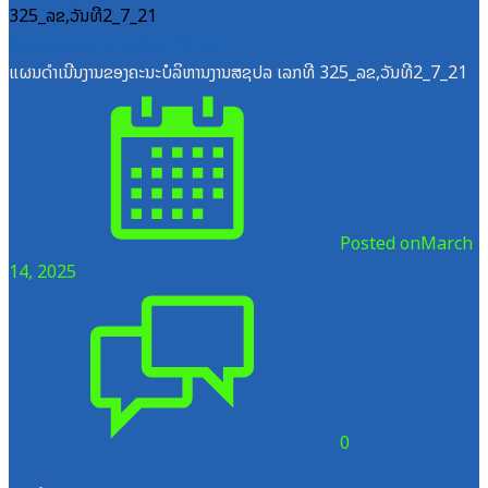
ສູນກາງຊາວໜຸ່ມປະຊາຊົນປະຕິວັດລາວ
ແຜນດຳເນີນງານຂອງຄະນະບໍລິຫານງານສຊປລ ເລກທີ 325_ລຂ,ວັນທີ2_7_21
Posted on
March
14, 2025
0