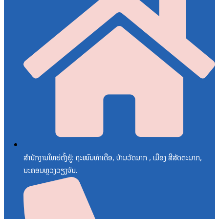
ສຳນັກງານໃຫຍ່ຕັ້ງຢູ່: ຖະໜົນທ່າເດືອ, ບ້ານວັດນາກ , ເມືອງ ສີສັດຕະນາກ,
ນະຄອນຫຼວງວຽງຈັນ.