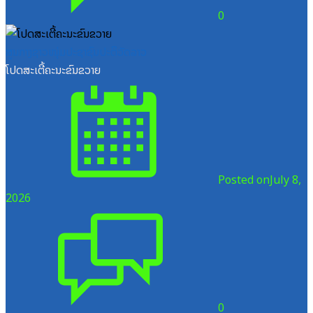
0
ສູນກາງຊາວໜຸ່ມປະຊາຊົນປະຕິວັດລາວ
ໂປດສະເຕີ້ຄະນະຂົນຂວາຍ
Posted on
July 8,
2026
0