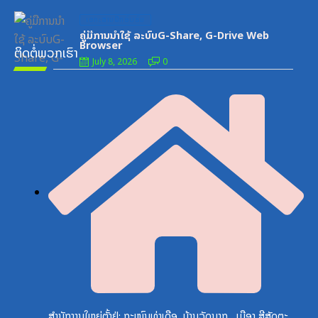
Posted
ເອກະສານຝຶກອົບຮົມ
on
ຄູ່ມືການນຳໃຊ້ ລະບົບG-Share, G-Drive Web
Browser
ຕິດຕໍ່ພວກເຮົາ
July 8, 2026
0
ສຳນັກງານໃຫຍ່ຕັ້ງຢູ່: ຖະໜົນທ່າເດືອ, ບ້ານວັດນາກ , ເມືອງ ສີສັດຕະ