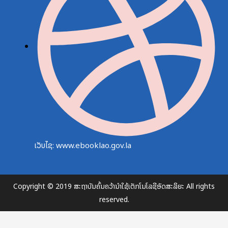
ເວັບໄຊ: www.ebooklao.gov.la
Copyright © 2019 ສະຖາບັນຄົ້ນຄວ້ານຳໃຊ້ເຕັກໂນໂລຊີອັດສະລິຍະ All rights
reserved.