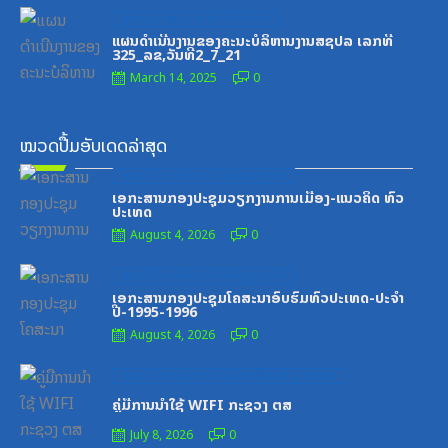
Posted
ສູນກາງຊາວໜຸ່ມປະຊາຊົນປະຕິວັດລາວ
on
ແຜນດຳເນີນງານຂອງຄະນະບໍລິຫານງານສຊປລ ເລກທີ
325_ລຂ,ວັນທີ2_7_21
March 14, 2025
0
ໝວດປື້ມອັບເດດລ່າສຸດ
Posted
ໝວດປື້ມຄະນະໂຄສະນາອົບຮົມສູນກາງພັກ
on
ເອກະສານກອງປະຊຸມວຽກງານການເມືອງ-ແນວຄິດ ທົ່ວ
ປະເທດ
August 4, 2026
0
Posted
ໝວດປື້ມຄະນະໂຄສະນາອົບຮົມສູນກາງພັກ
on
ເອກະສານກອງປະຊຸມໂຄສະນາອົບຮົມທົ່ວປະເທດ-ປະຈໍາ
ປີ-1995-1996
August 4, 2026
0
Posted
ໝວດປື້ມສະຖາບັນເຕັກໂນໂລຊີການສື່ສານຂໍ້ມູນຂ່າວສານ
on
ຄູ່ມືການນຳໃຊ້ WIFI ກະຊວງ ຕສ
July 8, 2026
0