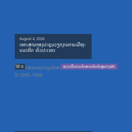
Posted
August 4, 2026
ເອກະສານກອງປະຊຸມວຽກງານການເມືອງ-
on
ແນວຄິດ ທົ່ວປະເທດ
0
ໝວດປື້ມຄະນະໂຄສະນາອົບຮົມສູນກາງພັກ