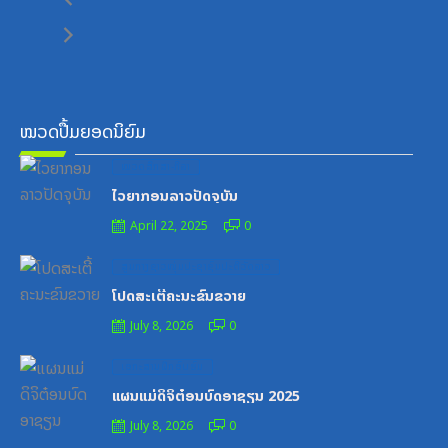
ໝວດປື້ມຍອດນິຍົມ
Posted
ໝວດສຶກສາ-ກິລາ
on
ໄວຍາກອນລາວປັດຈຸບັນ
April 22, 2025
0
Posted
ສູນກາງຊາວໜຸ່ມປະຊາຊົນປະຕິວັດລາວ
on
ໂປດສະເຕີ້ຄະນະຂົນຂວາຍ
July 8, 2026
0
Posted
ເອກະສານຝຶກອົບຮົມ
on
ແຜນແມ່ດິຈິຕ໋ອນບົດອາຊຽນ 2025
July 8, 2026
0