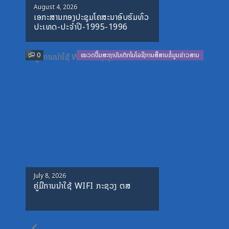
Posted
August 4, 2026
ເອກະສານກອງປະຊຸມໂຄສະນາອົບຮົມທົ່ວ
on
ປະເທດ-ປະຈໍາປີ-1995-1996
0
ໝວດປື້ມສະຖາບັນເຕັກໂນໂລຊີການສື່ສານຂໍ້ມູນຂ່າວສານ
Posted
July 8, 2026
ຄູ່ມືການນຳໃຊ້ WIFI ກະຊວງ ຕສ
on