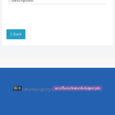
Description:
ລາວສຶກສາ
Back
Previous
Next
0
ໝວດປື້ມຄະນະໂຄສະນາອົບຮົມສູນກາງພັກ