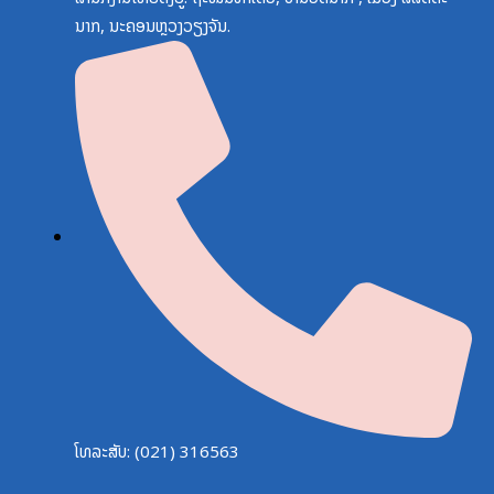
ນາກ, ນະຄອນຫຼວງວຽງຈັນ.
ໂທລະສັບ: (021) 316563