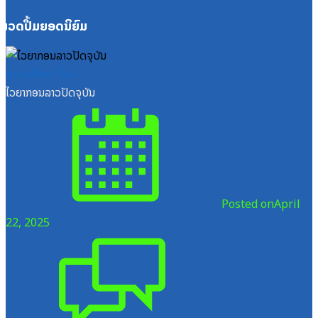
ໝວດປື້ມຍອດນິຍົມ
ໝວດສຶກສາ-ກິລາ
ໄວຍາກອນລາວປັດຈຸບັນ
Posted on
April
22, 2025