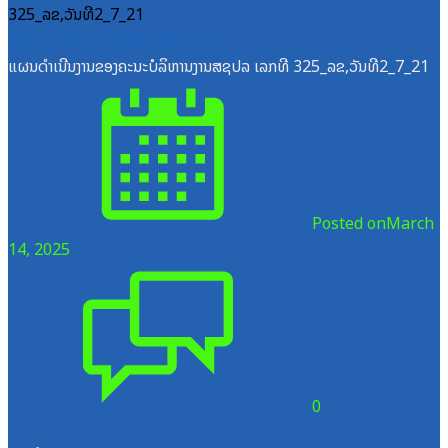
ສູນກາງຊາວໜຸ່ມປະຊາຊົນປະຕິວັດລາວ
ແຜນດຳເນີນງານຂອງຄະນະບໍລິຫານງານສຊປລ ເລກທີ 325_ລຂ,ວັນທີ2_7_21
Posted on
March
14, 2025
0