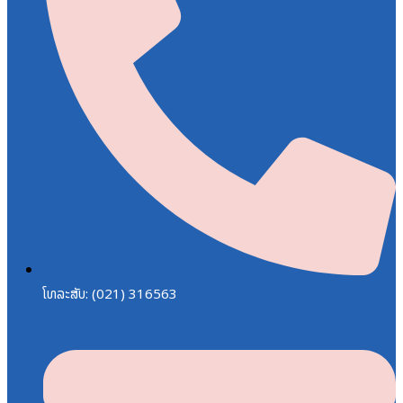
ໂທລະສັບ: (021) 316563