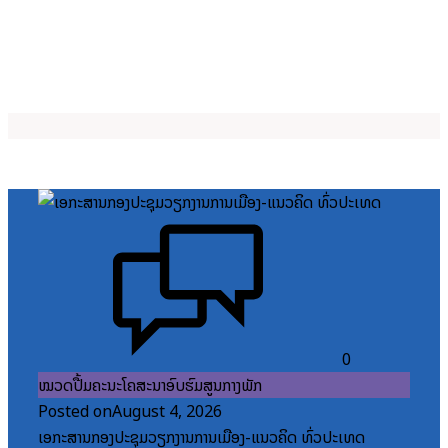
0
ໝວດປື້ມຄະນະໂຄສະນາອົບຮົມສູນກາງພັກ
Posted on
August 4, 2026
ເອກະສານກອງປະຊຸມວຽກງານການເມືອງ-ແນວຄິດ ທົ່ວປະເທດ