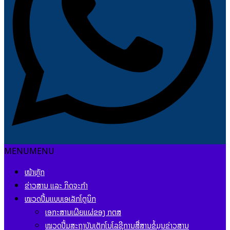
MENU
MENU
ໜ້າຫຼັກ
ຂ່າວສານ ແລະ ກິດຈະກຳ
ໝວດປື້ມແບບເອເລັກໂຕຼນິກ
ເອກະສານເຜີຍແຜ່ຂອງ ກຕສ
ໝວດປື້ມສະຖາບັນເຕັກໂນໂລຊີການສື່ສານຂໍ້ມູນຂ່າວສານ