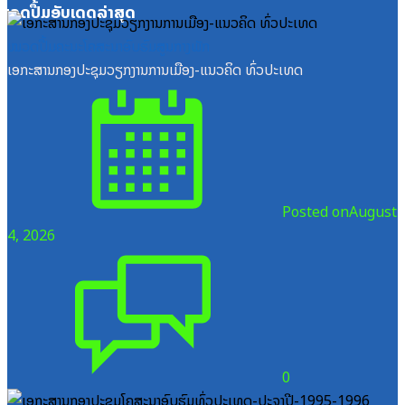
ໝວດປື້ມອັບເດດລ່າສຸດ
ໝວດປື້ມຄະນະໂຄສະນາອົບຮົມສູນກາງພັກ
ເອກະສານກອງປະຊຸມວຽກງານການເມືອງ-ແນວຄິດ ທົ່ວປະເທດ
Posted on
August
4, 2026
0