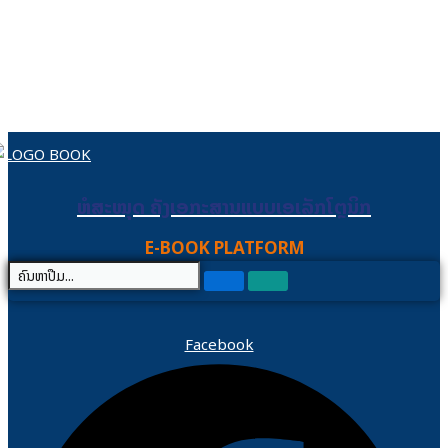
Skip to content
ຫໍສະໝຸດ ຄັງເອກະສານແບບເອເລັກໂຕຼນິກ
ຫໍສະໝຸດ ຄັງເອກະສານແບບເອເລັກໂຕຼນິກ
E-BOOK PLATFORM
Facebook