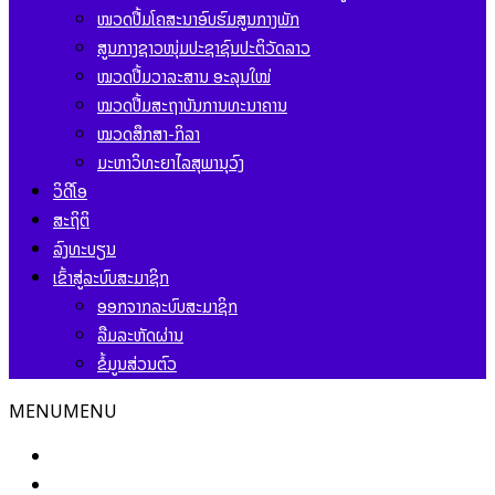
ໝວດປື້ມໂຄສະນາອົບຮົມສູນກາງພັກ
ສູນກາງຊາວໜຸ່ມປະຊາຊົນປະຕິວັດລາວ
ໝວດປື້ມວາລະສານ ອະລຸນໃໝ່
ໝວດປື້ມສະຖາບັນການທະນາຄານ
ໝວດສຶກສາ-ກິລາ
ມະຫາວິທະຍາໄລສຸພານຸວົງ
ວິດີໂອ
ສະຖິຕິ
ລົງທະບຽນ
ເຂົ້າສູ່ລະບົບສະມາຊິກ
ອອກຈາກລະບົບສະມາຊິກ
ລືມລະຫັດຜ່ານ
ຂໍ້ມູນສ່ວນຕົວ
MENU
MENU
ໜ້າຫຼັກ
ຂ່າວສານ ແລະ ກິດຈະກຳ