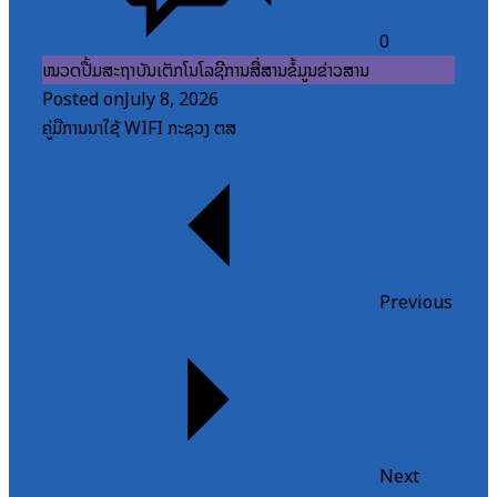
0
ໝວດປື້ມສະຖາບັນເຕັກໂນໂລຊີການສື່ສານຂໍ້ມູນຂ່າວສານ
Posted on
July 8, 2026
ຄູ່ມືການນຳໃຊ້ WIFI ກະຊວງ ຕສ
Previous
Next