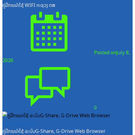
ຄູ່ມືການນຳໃຊ້ WIFI ກະຊວງ ຕສ
Posted on
July 8,
2026
0
ເອກະສານຝຶກອົບຮົມ
ຄູ່ມືການນຳໃຊ້ ລະບົບG-Share, G-Drive Web Browser