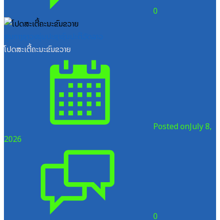
0
ສູນກາງຊາວໜຸ່ມປະຊາຊົນປະຕິວັດລາວ
ໂປດສະເຕີ້ຄະນະຂົນຂວາຍ
Posted on
July 8,
2026
0