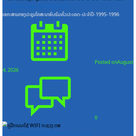
ໝວດປື້ມຄະນະໂຄສະນາອົບຮົມສູນກາງພັກ
ເອກະສານກອງປະຊຸມໂຄສະນາອົບຮົມທົ່ວປະເທດ-ປະຈໍາປີ-1995-1996
Posted on
August
4, 2026
0
ໝວດປື້ມສະຖາບັນເຕັກໂນໂລຊີການສື່ສານຂໍ້ມູນຂ່າວສານ