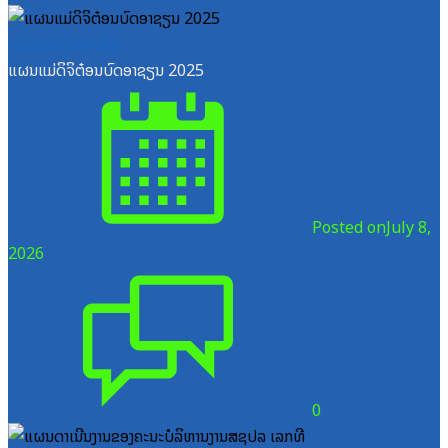
ເອກະສານຝຶກອົບຮົມ
ແຜນແມ່ດິຈິຕ໋ອນບົດອາຊຽນ 2025
Posted on
July 8,
2026
0