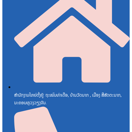
ສຳນັກງານໃຫຍ່ຕັ້ງຢູ່: ຖະໜົນທ່າເດືອ, ບ້ານວັດນາກ , ເມືອງ ສີສັດຕະນາກ,
ນະຄອນຫຼວງວຽງຈັນ.