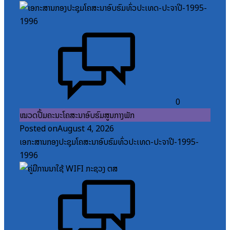
0
ໝວດປື້ມຄະນະໂຄສະນາອົບຮົມສູນກາງພັກ
Posted on
August 4, 2026
ເອກະສານກອງປະຊຸມໂຄສະນາອົບຮົມທົ່ວປະເທດ-ປະຈໍາປີ-1995-
1996