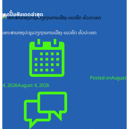
ໝວດປື້ມອັບເດດລ່າສຸດ
ໝວດປື້ມຄະນະໂຄສະນາອົບຮົມສູນກາງພັກ
ເອກະສານກອງປະຊຸມວຽກງານການເມືອງ-ແນວຄິດ ທົ່ວປະເທດ
Posted on
August
4, 2026
August 4, 2026