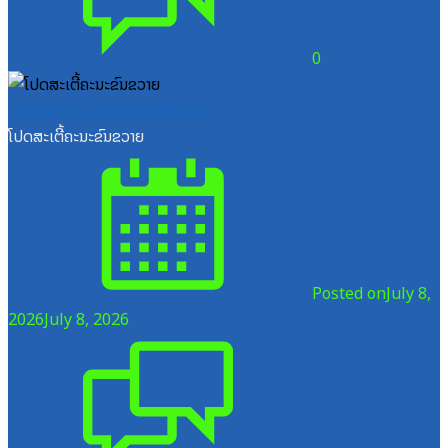
0
ສູນກາງຊາວໜຸ່ມປະຊາຊົນປະຕິວັດລາວ
ໂປດສະເຕີ້ຄະນະຂົນຂວາຍ
Posted on
July 8,
2026
July 8, 2026