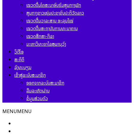
ໝວດປື້ມໂຄສະນາອົບຮົມສູນກາງພັກ
ສູນກາງຊາວໜຸ່ມປະຊາຊົນປະຕິວັດລາວ
ໝວດປື້ມວາລະສານ ອະລຸນໃໝ່
ໝວດປື້ມສະຖາບັນການທະນາຄານ
ໝວດສຶກສາ-ກິລາ
ມະຫາວິທະຍາໄລສຸພານຸວົງ
ວິດີໂອ
ສະຖິຕິ
ລົງທະບຽນ
ເຂົ້າສູ່ລະບົບສະມາຊິກ
ອອກຈາກລະບົບສະມາຊິກ
ລືມລະຫັດຜ່ານ
ຂໍ້ມູນສ່ວນຕົວ
MENU
MENU
ໜ້າຫຼັກ
ຂ່າວສານ ແລະ ກິດຈະກຳ