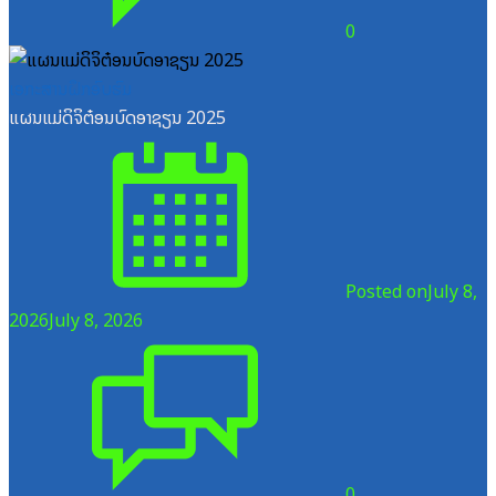
0
ເອກະສານຝຶກອົບຮົມ
ແຜນແມ່ດິຈິຕ໋ອນບົດອາຊຽນ 2025
Posted on
July 8,
2026
July 8, 2026
0