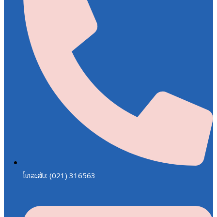
ໂທລະສັບ: (021) 316563