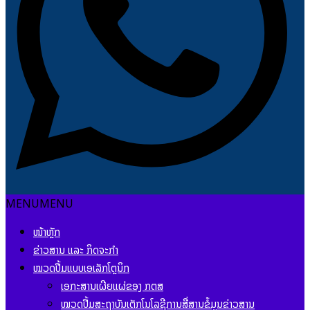
MENU
MENU
ໜ້າຫຼັກ
ຂ່າວສານ ແລະ ກິດຈະກຳ
ໝວດປື້ມແບບເອເລັກໂຕຼນິກ
ເອກະສານເຜີຍແຜ່ຂອງ ກຕສ
ໝວດປື້ມສະຖາບັນເຕັກໂນໂລຊີການສື່ສານຂໍ້ມູນຂ່າວສານ