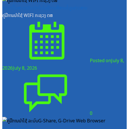
ໝວດປື້ມສະຖາບັນເຕັກໂນໂລຊີການສື່ສານຂໍ້ມູນຂ່າວສານ
ຄູ່ມືການນຳໃຊ້ WIFI ກະຊວງ ຕສ
Posted on
July 8,
2026
July 8, 2026
0
ເອກະສານຝຶກອົບຮົມ