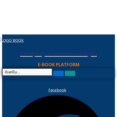
Skip to content
ຫໍສະໝຸດ ຄັງເອກະສານແບບເອເລັກໂຕຼນິກ
ຫໍສະໝຸດ ຄັງເອກະສານແບບເອເລັກໂຕຼນິກ
E-BOOK PLATFORM
Facebook