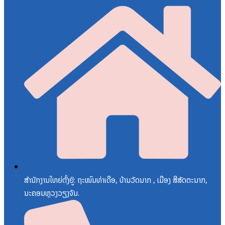
ສຳນັກງານໃຫຍ່ຕັ້ງຢູ່: ຖະໜົນທ່າເດືອ, ບ້ານວັດນາກ , ເມືອງ ສີສັດຕະນາກ,
ນະຄອນຫຼວງວຽງຈັນ.