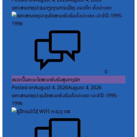
ເອກະສານກອງປະຊຸມວຽກງານການເມືອງ-ແນວຄິດ ທົ່ວປະເທດ
0
ໝວດປື້ມຄະນະໂຄສະນາອົບຮົມສູນກາງພັກ
Posted on
August 4, 2026
August 4, 2026
ເອກະສານກອງປະຊຸມໂຄສະນາອົບຮົມທົ່ວປະເທດ-ປະຈໍາປີ-1995-
1996