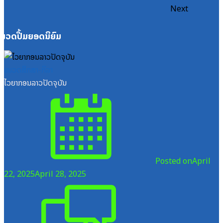
Next
ໝວດປື້ມຍອດນິຍົມ
ໝວດສຶກສາ-ກິລາ
ໄວຍາກອນລາວປັດຈຸບັນ
Posted on
April
22, 2025
April 28, 2025