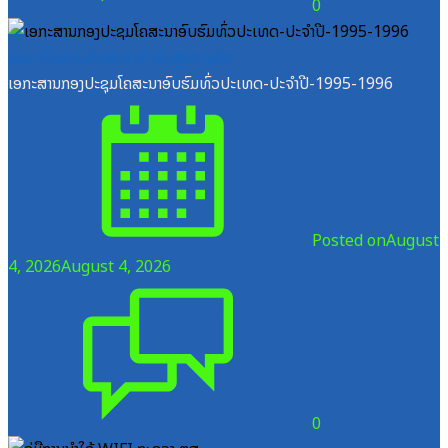
0
ໝວດປື້ມຄະນະໂຄສະນາອົບຮົມສູນກາງພັກ
ເອກະສານກອງປະຊຸມໂຄສະນາອົບຮົມທົ່ວປະເທດ-ປະຈໍາປີ-1995-1996
Posted on
August
4, 2026
August 4, 2026
0