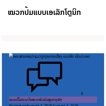
ໝວກປື້ມແບບເອເລັກໂຕຼນິກ
0
ໝວດປື້ມຄະນະໂຄສະນາອົບຮົມສູນກາງພັກ
Posted on
August 4, 2026
August 4, 2026