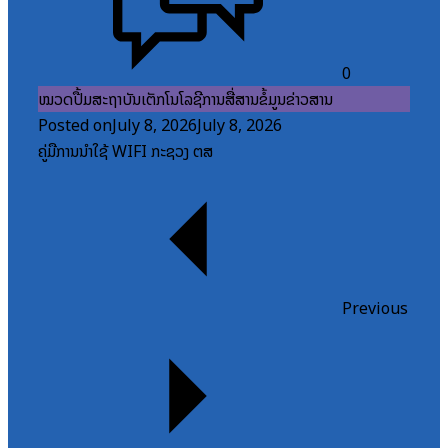
0
ໝວດປື້ມສະຖາບັນເຕັກໂນໂລຊີການສື່ສານຂໍ້ມູນຂ່າວສານ
Posted on
July 8, 2026
July 8, 2026
ຄູ່ມືການນຳໃຊ້ WIFI ກະຊວງ ຕສ
Previous