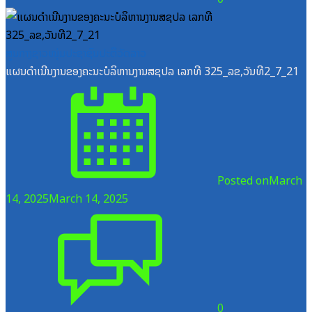
ສູນກາງຊາວໜຸ່ມປະຊາຊົນປະຕິວັດລາວ
ແຜນດຳເນີນງານຂອງຄະນະບໍລິຫານງານສຊປລ ເລກທີ 325_ລຂ,ວັນທີ2_7_21
Posted on
March
14, 2025
March 14, 2025
0