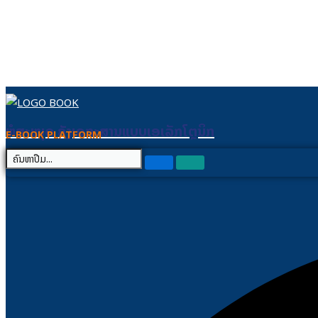
Skip to content
ຫໍສະໝຸດ ຄັງເອກະສານແບບເອເລັກໂຕຼນິກ
ຫໍສະໝຸດ ຄັງເອກະສານແບບເອເລັກໂຕຼນິກ
E-BOOK PLATFORM