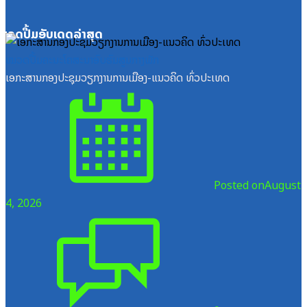
ໝວດປື້ມອັບເດດລ່າສຸດ
ໝວດປື້ມຄະນະໂຄສະນາອົບຮົມສູນກາງພັກ
ເອກະສານກອງປະຊຸມວຽກງານການເມືອງ-ແນວຄິດ ທົ່ວປະເທດ
Posted on
August
4, 2026