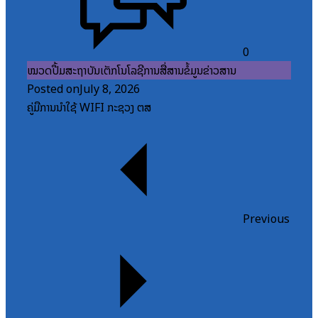
0
ໝວດປື້ມສະຖາບັນເຕັກໂນໂລຊີການສື່ສານຂໍ້ມູນຂ່າວສານ
Posted on
July 8, 2026
ຄູ່ມືການນຳໃຊ້ WIFI ກະຊວງ ຕສ
Previous