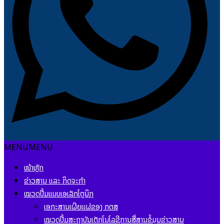
MENU
MENU
ໜ້າຫຼັກ
ຂ່າວສານ ແລະ ກິດຈະກຳ
ໝວດປື້ມແບບເອເລັກໂຕຼນິກ
ເອກະສານເຜີຍແຜ່ຂອງ ກຕສ
ໝວດປື້ມສະຖາບັນເຕັກໂນໂລຊີການສື່ສານຂໍ້ມູນຂ່າວສານ