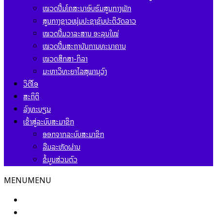
ໝວດປື້ມໂຄສະນາອົບຮົມສູນກາງພັກ
ສູນກາງຊາວໜຸ່ມປະຊາຊົນປະຕິວັດລາວ
ໝວດປື້ມວາລະສານ ອະລຸນໃໝ່
ໝວດປື້ມສະຖາບັນການທະນາຄານ
ໝວດສຶກສາ-ກິລາ
ມະຫາວິທະຍາໄລສຸພານຸວົງ
ວິດີໂອ
ສະຖິຕິ
ລົງທະບຽນ
ເຂົ້າສູ່ລະບົບສະມາຊິກ
ອອກຈາກລະບົບສະມາຊິກ
ລືມລະຫັດຜ່ານ
ຂໍ້ມູນສ່ວນຕົວ
MENU
MENU
ໜ້າຫຼັກ
ຂ່າວສານ ແລະ ກິດຈະກຳ