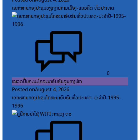
ເອກະສານກອງປະຊຸມວຽກງານການເມືອງ-ແນວຄິດ ທົ່ວປະເທດ
0
ໝວດປື້ມຄະນະໂຄສະນາອົບຮົມສູນກາງພັກ
Posted on
August 4, 2026
ເອກະສານກອງປະຊຸມໂຄສະນາອົບຮົມທົ່ວປະເທດ-ປະຈໍາປີ-1995-
1996