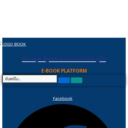
Skip to content
ຫໍສະໝຸດ ຄັງເອກະສານແບບເອເລັກໂຕຼນິກ
ຫໍສະໝຸດ ຄັງເອກະສານແບບເອເລັກໂຕຼນິກ
E-BOOK PLATFORM
Facebook