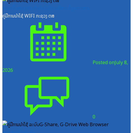
ໝວດປື້ມສະຖາບັນເຕັກໂນໂລຊີການສື່ສານຂໍ້ມູນຂ່າວສານ
ຄູ່ມືການນຳໃຊ້ WIFI ກະຊວງ ຕສ
Posted on
July 8,
2026
0
ເອກະສານຝຶກອົບຮົມ