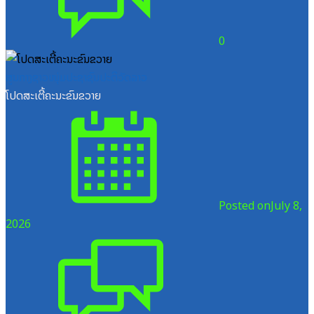
0
ສູນກາງຊາວໜຸ່ມປະຊາຊົນປະຕິວັດລາວ
ໂປດສະເຕີ້ຄະນະຂົນຂວາຍ
Posted on
July 8,
2026