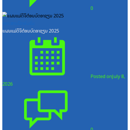
0
ເອກະສານຝຶກອົບຮົມ
ແຜນແມ່ດິຈິຕ໋ອນບົດອາຊຽນ 2025
Posted on
July 8,
2026
0