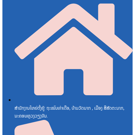
ສຳນັກງານໃຫຍ່ຕັ້ງຢູ່: ຖະໜົນທ່າເດືອ, ບ້ານວັດນາກ , ເມືອງ ສີສັດຕະນາກ,
ນະຄອນຫຼວງວຽງຈັນ.