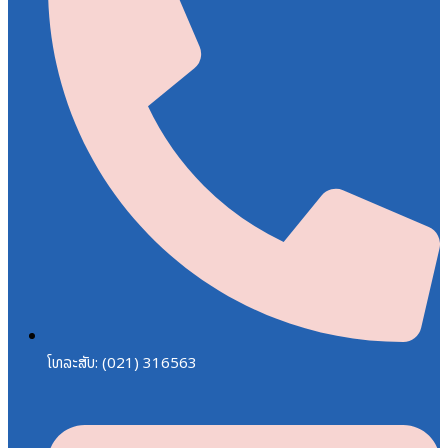
ໂທລະສັບ: (021) 316563