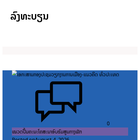
ລົງທະບຽນ
0
ໝວດປື້ມຄະນະໂຄສະນາອົບຮົມສູນກາງພັກ
Posted on
August 4, 2026