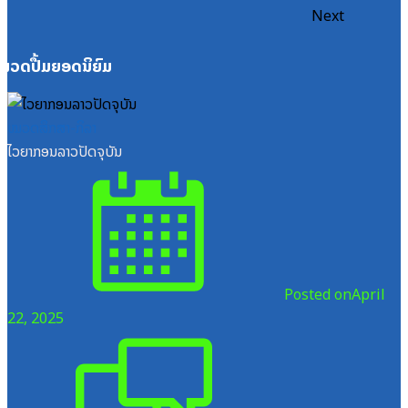
Next
ໝວດປື້ມຍອດນິຍົມ
ໝວດສຶກສາ-ກິລາ
ໄວຍາກອນລາວປັດຈຸບັນ
Posted on
April
22, 2025