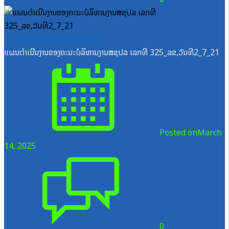
ສູນກາງຊາວໜຸ່ມປະຊາຊົນປະຕິວັດລາວ
ແຜນດຳເນີນງານຂອງຄະນະບໍລິຫານງານສຊປລ ເລກທີ 325_ລຂ,ວັນທີ2_7_21
Posted on
March
14, 2025
0