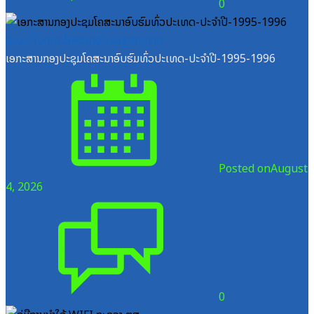
0
ໝວດປື້ມຄະນະໂຄສະນາອົບຮົມສູນກາງພັກ
ເອກະສານກອງປະຊຸມໂຄສະນາອົບຮົມທົ່ວປະເທດ-ປະຈໍາປີ-1995-1996
Posted on
August
4, 2026
0