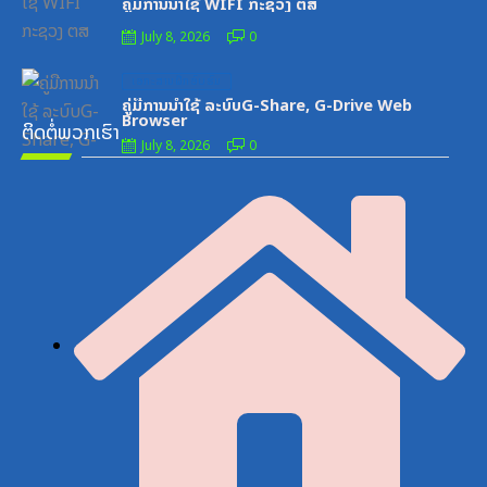
ຄູ່ມືການນຳໃຊ້ WIFI ກະຊວງ ຕສ
July 8, 2026
0
Posted
ເອກະສານຝຶກອົບຮົມ
on
ຄູ່ມືການນຳໃຊ້ ລະບົບG-Share, G-Drive Web
Browser
ຕິດຕໍ່ພວກເຮົາ
July 8, 2026
0