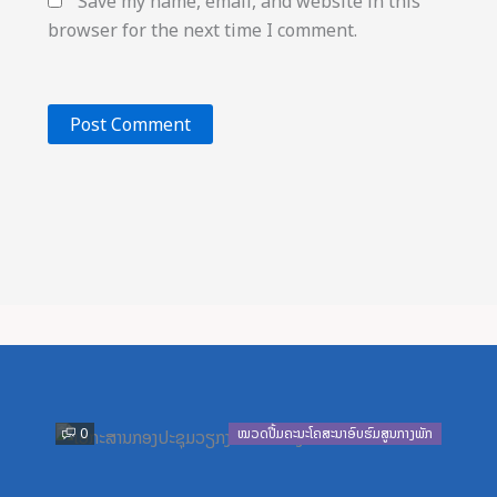
Save my name, email, and website in this
browser for the next time I comment.
Previous
Next
0
ໝວດປື້ມຄະນະໂຄສະນາອົບຮົມສູນກາງພັກ