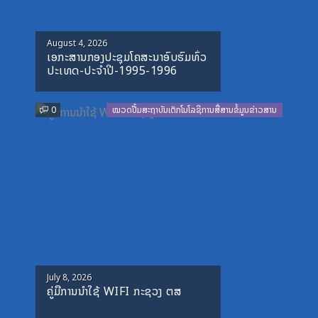
Posted
August 4, 2026
ເອກະສານກອງປະຊຸມໂຄສະນາອົບຮົມທົ່ວ
on
ປະເທດ-ປະຈໍາປີ-1995-1996
0
ໝວດປື້ມສະຖາບັນເຕັກໂນໂລຊີການສື່ສານຂໍ້ມູນຂ່າວສານ
Posted
July 8, 2026
ຄູ່ມືການນຳໃຊ້ WIFI ກະຊວງ ຕສ
on