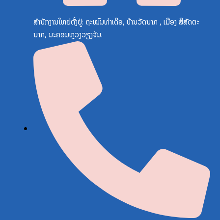
ສຳນັກງານໃຫຍ່ຕັ້ງຢູ່: ຖະໜົນທ່າເດືອ, ບ້ານວັດນາກ , ເມືອງ ສີສັດຕະ
ນາກ, ນະຄອນຫຼວງວຽງຈັນ.