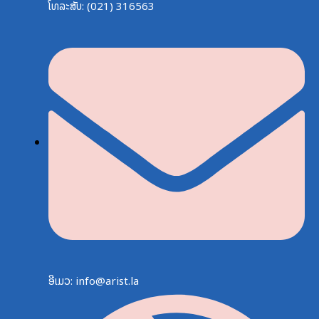
ໂທລະສັບ: (021) 316563
ອີເມວ: info@arist.la