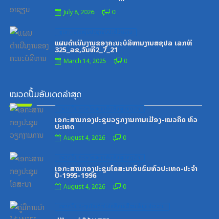
July 8, 2026
0
Posted
ສູນກາງຊາວໜຸ່ມປະຊາຊົນປະຕິວັດລາວ
on
ແຜນດຳເນີນງານຂອງຄະນະບໍລິຫານງານສຊປລ ເລກທີ
325_ລຂ,ວັນທີ2_7_21
March 14, 2025
0
ໝວດປື້ມອັບເດດລ່າສຸດ
Posted
ໝວດປື້ມຄະນະໂຄສະນາອົບຮົມສູນກາງພັກ
on
ເອກະສານກອງປະຊຸມວຽກງານການເມືອງ-ແນວຄິດ ທົ່ວ
ປະເທດ
August 4, 2026
0
Posted
ໝວດປື້ມຄະນະໂຄສະນາອົບຮົມສູນກາງພັກ
on
ເອກະສານກອງປະຊຸມໂຄສະນາອົບຮົມທົ່ວປະເທດ-ປະຈໍາ
ປີ-1995-1996
August 4, 2026
0
Posted
ໝວດປື້ມສະຖາບັນເຕັກໂນໂລຊີການສື່ສານຂໍ້ມູນຂ່າວສານ
on