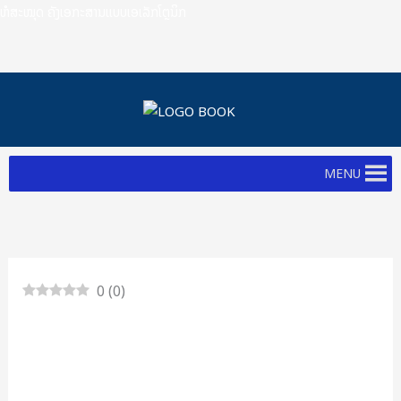
Skip
ຫໍສະໝຸດ ຄັງເອກະສານແບບເອເລັກໂຕຼນິກ
to
content
MENU
0
(
0
)