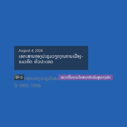
Posted
August 4, 2026
ເອກະສານກອງປະຊຸມວຽກງານການເມືອງ-
on
ແນວຄິດ ທົ່ວປະເທດ
0
ໝວດປື້ມຄະນະໂຄສະນາອົບຮົມສູນກາງພັກ