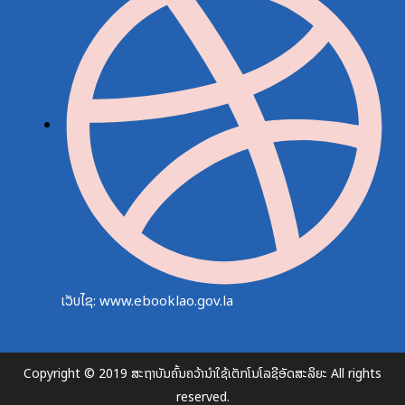
ເວັບໄຊ: www.ebooklao.gov.la
Copyright © 2019 ສະຖາບັນຄົ້ນຄວ້ານຳໃຊ້ເຕັກໂນໂລຊີອັດສະລິຍະ All rights
reserved.