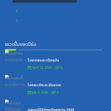
ໝວດປື້ມຍອດນິຍົມ
Posted
ໝວດສຶກສາ-ກິລາ
on
ໄວຍາກອນລາວປັດຈຸບັນ
April 22, 2025
0
Posted
ສູນກາງຊາວໜຸ່ມປະຊາຊົນປະຕິວັດລາວ
on
ໂປດສະເຕີ້ຄະນະຂົນຂວາຍ
July 8, 2026
0
Posted
ເອກະສານຝຶກອົບຮົມ
on
ແຜນແມ່ດິຈິຕ໋ອນບົດອາຊຽນ 2025