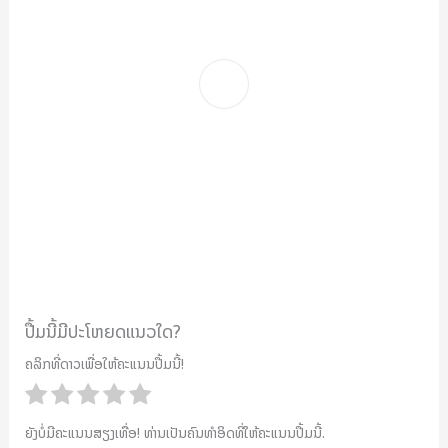
ປື້ມນີ້ມີປະໂຫຍດແນວໃດ?
ຄລິກທີ່ດາວເພື່ອໃຫ້ຄະແນນປື້ມນີ້!
ຍັງບໍ່ມີຄະແນນສຽງເທື່ອ! ທ່ານເປັນຄົນທຳອິດທີ່ໃຫ້ຄະແນນປື້ມນີ້.