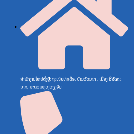
ສຳນັກງານໃຫຍ່ຕັ້ງຢູ່: ຖະໜົນທ່າເດືອ, ບ້ານວັດນາກ , ເມືອງ ສີສັດຕະ
ນາກ, ນະຄອນຫຼວງວຽງຈັນ.