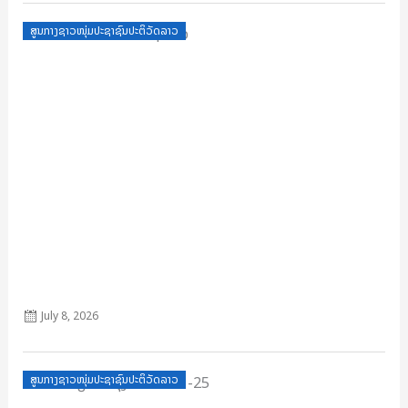
Posted
ສູນກາງຊາວໜຸ່ມປະຊາຊົນປະຕິວັດລາວ
on
ກົດໝາຍວ່າດ້ວຍເຍົາວະຊົນລາວ
July 8, 2026
Posted
ສູນກາງຊາວໜຸ່ມປະຊາຊົນປະຕິວັດລາວ
on