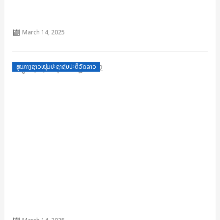
ບົດແນະນຳ ວ່າດ້ວຍການປຸກລະດົມຊາວຫນຸ່ມເຍົາວະຊົນຜັນຂະຫຍາຍ2
ວາລະແຫ່ງຊາດ
March 14, 2025
Posted
ສູນກາງຊາວໜຸ່ມປະຊາຊົນປະຕິວັດລາວ
on
ມູນເຊື້ອຊາວໜຸ່ມ ປັບປຸງ 2022