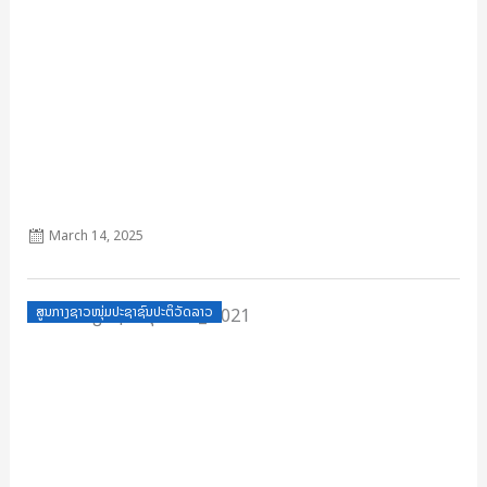
4ຄຸນລັກສະນະຂອງຊາວໜຸ່ມ
March 14, 2025
Posted
ສູນກາງຊາວໜຸ່ມປະຊາຊົນປະຕິວັດລາວ
on