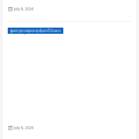
July 8, 2026
Posted
ສູນກາງຊາວໜຸ່ມປະຊາຊົນປະຕິວັດລາວ
on
ຂໍ້ຕົກລົງ 609
July 8, 2026