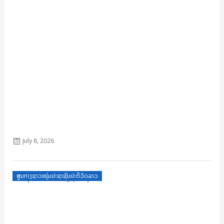
ກົດລະບຽບປັບປຸງວັນທີ 4-11-25
July 8, 2026
Posted
ສູນກາງຊາວໜຸ່ມປະຊາຊົນປະຕິວັດລາວ
on