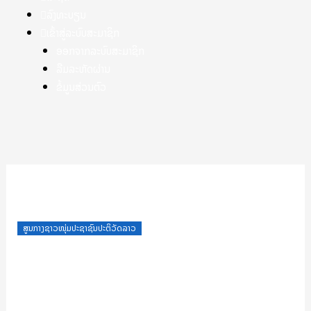
ລົງທະບຽນ
ເຂົ້າສູ່ລະບົບສະມາຊິກ
ອອກຈາກລະບົບສະມາຊິກ
ລືມລະຫັດຜ່ານ
ຂໍ້ມູນສ່ວນຕົວ
ໝວດເອກະສານ ຄຊປປລາວ
Posted
ສູນກາງຊາວໜຸ່ມປະຊາຊົນປະຕິວັດລາວ
on