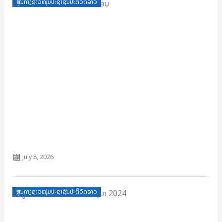
Posted
ສູນກາງຊາວໜຸ່ມປະຊາຊົນປະຕິວັດລາວ
on
ບົດໄຂປິດສະໜາແນວຄິດໄກສອນ
July 8, 2026
Posted
ສູນກາງຊາວໜຸ່ມປະຊາຊົນປະຕິວັດລາວ
on