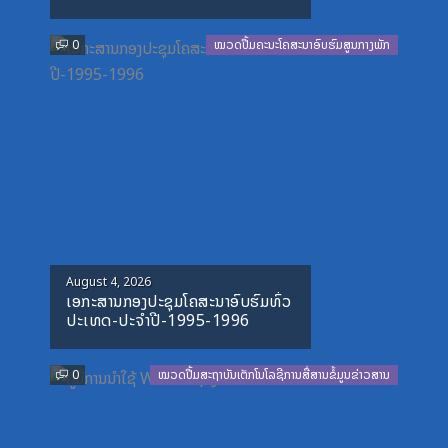
0
ໝວດປື້ມຄະນະໂຄສະນາອົບຮົມສູນກາງພັກ
Posted
August 4, 2026
ເອກະສານກອງປະຊຸມໂຄສະນາອົບຮົມທົ່ວ
on
ປະເທດ-ປະຈໍາປີ-1995-1996
0
ໝວດປື້ມສະຖາບັນເຕັກໂນໂລຊີການສື່ສານຂໍ້ມູນຂ່າວສານ