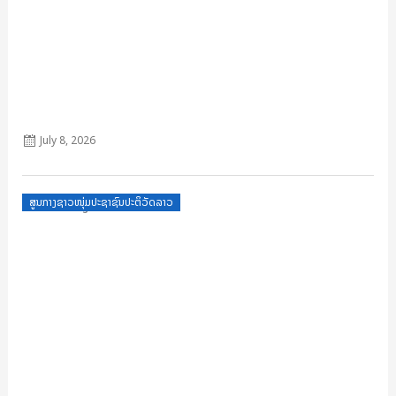
ບົດແນະນຳ ເລກທີ 31
July 8, 2026
Posted
ສູນກາງຊາວໜຸ່ມປະຊາຊົນປະຕິວັດລາວ
on