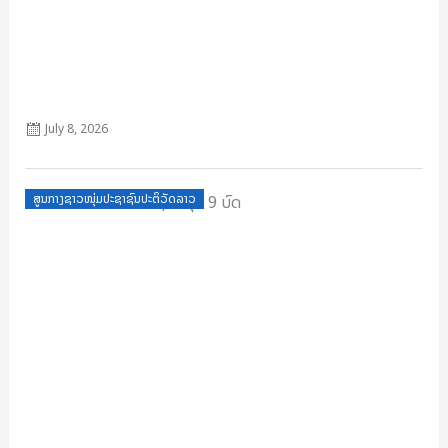
ເອກະສານເລົ່າມູນເຊື້ອ ຄຊປປລ ຄົບຮອບ 70 ປີ ປັບປຸງ ວັນທີ 13 ມີນາ
July 8, 2026
Posted
ສູນກາງຊາວໜຸ່ມປະຊາຊົນປະຕິວັດລາວ
on