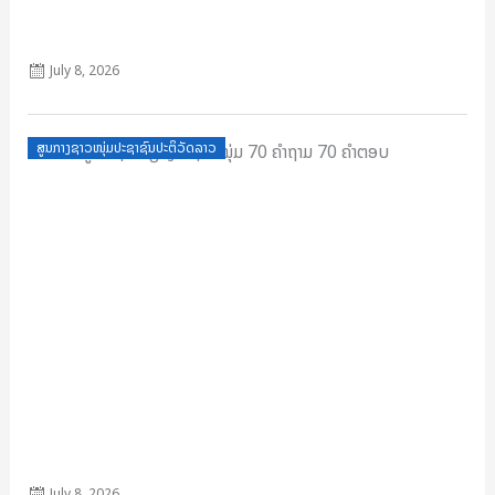
ເອກະສາສຶກສາອົບຮົມຊາວໜຸ່ມ 9 ບົດ
July 8, 2026
Posted
ສູນກາງຊາວໜຸ່ມປະຊາຊົນປະຕິວັດລາວ
on
ຄວາມຮູ້ຟື້ນຖານວຽກງານຊາວໝຸ່ມ 70 ຄຳຖາມ 70 ຄຳຕອບ
July 8, 2026