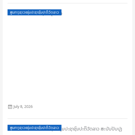
Posted
ສູນກາງຊາວໜຸ່ມປະຊາຊົນປະຕິວັດລາວ
on
ກົດໝາຍວ່າດ້ວຍ ຊາວໜຸ່ມລາວ
July 8, 2026
Posted
ສູນກາງຊາວໜຸ່ມປະຊາຊົນປະຕິວັດລາວ
on