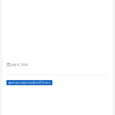
ຄູ່ມື ສະບັບ ປັບ ວັນທີ 18 ມິຖຸນາ 2024
July 8, 2026
Posted
ສູນກາງຊາວໜຸ່ມປະຊາຊົນປະຕິວັດລາວ
on