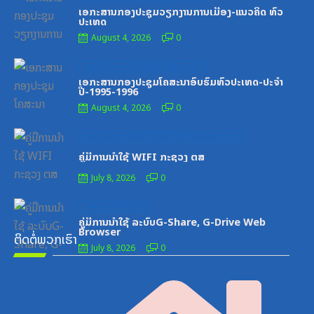
on
ເອກະສານກອງປະຊຸມວຽກງານການເມືອງ-ແນວຄິດ ທົ່ວ
ປະເທດ
August 4, 2026
0
Posted
ໝວດປື້ມຄະນະໂຄສະນາອົບຮົມສູນກາງພັກ
on
ເອກະສານກອງປະຊຸມໂຄສະນາອົບຮົມທົ່ວປະເທດ-ປະຈໍາ
ປີ-1995-1996
August 4, 2026
0
Posted
ໝວດປື້ມສະຖາບັນເຕັກໂນໂລຊີການສື່ສານຂໍ້ມູນຂ່າວສານ
on
ຄູ່ມືການນຳໃຊ້ WIFI ກະຊວງ ຕສ
July 8, 2026
0
Posted
ເອກະສານຝຶກອົບຮົມ
on
ຄູ່ມືການນຳໃຊ້ ລະບົບG-Share, G-Drive Web
Browser
ຕິດຕໍ່ພວກເຮົາ
July 8, 2026
0