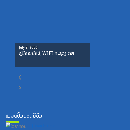
Posted
July 8, 2026
ຄູ່ມືການນຳໃຊ້ WIFI ກະຊວງ ຕສ
on
ໝວດປື້ມຍອດນິຍົມ
Posted
ໝວດສຶກສາ-ກິລາ