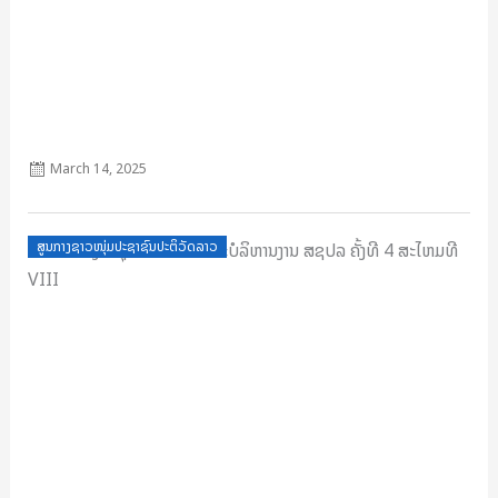
ກົດລະບຽບຊາວໜຸ່ມ 331_ 2021
March 14, 2025
Posted
ສູນກາງຊາວໜຸ່ມປະຊາຊົນປະຕິວັດລາວ
on