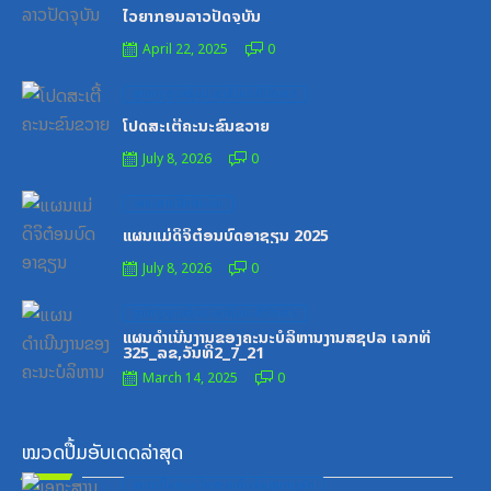
on
ໄວຍາກອນລາວປັດຈຸບັນ
April 22, 2025
0
Posted
ສູນກາງຊາວໜຸ່ມປະຊາຊົນປະຕິວັດລາວ
on
ໂປດສະເຕີ້ຄະນະຂົນຂວາຍ
July 8, 2026
0
Posted
ເອກະສານຝຶກອົບຮົມ
on
ແຜນແມ່ດິຈິຕ໋ອນບົດອາຊຽນ 2025
July 8, 2026
0
Posted
ສູນກາງຊາວໜຸ່ມປະຊາຊົນປະຕິວັດລາວ
on
ແຜນດຳເນີນງານຂອງຄະນະບໍລິຫານງານສຊປລ ເລກທີ
325_ລຂ,ວັນທີ2_7_21
March 14, 2025
0
ໝວດປື້ມອັບເດດລ່າສຸດ
Posted
ໝວດປື້ມຄະນະໂຄສະນາອົບຮົມສູນກາງພັກ