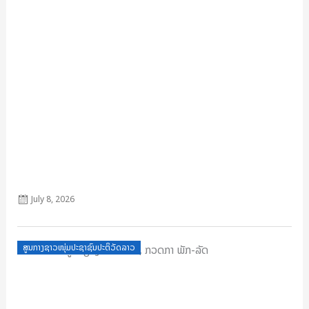
ກົດໝາຍວ່າດ້ວຍ ຄະນະຊາວໜຸ່ມປະຊາຊົນປະຕິວັດລາວ ສະບັບປັບປຸງ
July 8, 2026
Posted
ສູນກາງຊາວໜຸ່ມປະຊາຊົນປະຕິວັດລາວ
on