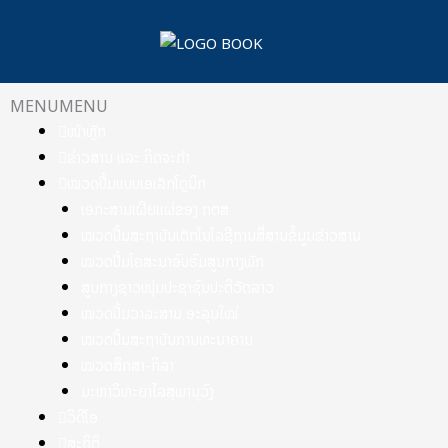
Skip
to
content
MENU
MENU
ໜ້າຫຼັກ
ຂ່າວສານ ແລະ ກິດຈະກຳ
ໝວດປື້ມແບບເອເລັກໂຕຼນິກ
ເອກະສານເຜີຍແຜ່ຂອງ ກຕສ
ໝວດປື້ມສະຖາບັນເຕັກໂນໂລຊີການສື່ສານຂໍ້ມູນຂ່າວສານ
ໝວດປື້ມໂຄສະນາອົບຮົມສູນກາງພັກ
ສູນກາງຊາວໜຸ່ມປະຊາຊົນປະຕິວັດລາວ
ໝວດປື້ມວາລະສານ ອະລຸນໃໝ່
ໝວດປື້ມສະຖາບັນການທະນາຄານ
ໝວດສຶກສາ-ກິລາ
ມະຫາວິທະຍາໄລສຸພານຸວົງ
ວິດີໂອ
ສະຖິຕິ