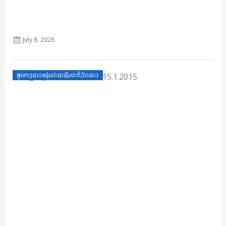
70 ຄໍາຖາມ 70 ຄໍາຕອບ ສາລະບານ 12.6.2025
July 8, 2026
Posted
ສູນກາງຊາວໜຸ່ມປະຊາຊົນປະຕິວັດລາວ
on
65_ຄໍາຖາມ ແລະ 65 ຄໍາຕອບ.15.1.2015