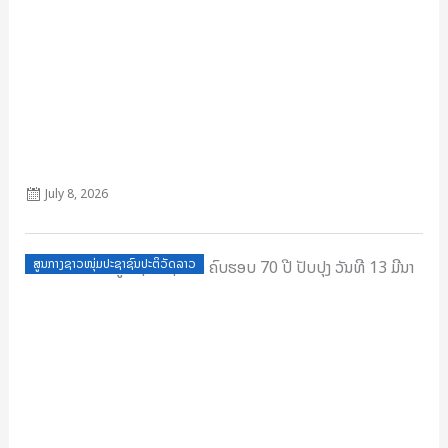
ໂປດສະເຕີ້ຄະນະຂົນຂວາຍ
July 8, 2026
Posted
ສູນກາງຊາວໜຸ່ມປະຊາຊົນປະຕິວັດລາວ
on