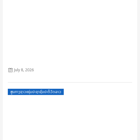
ເອກະສານຄູ່ມວຽກງານຕິດຕາມ, ກວດກາ ພັກ-ລັດ
July 8, 2026
Posted
ສູນກາງຊາວໜຸ່ມປະຊາຊົນປະຕິວັດລາວ
on