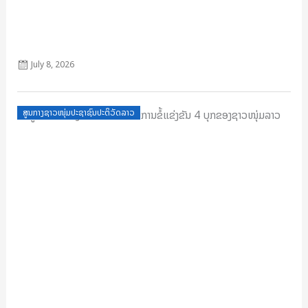
ສະຕິຕົກລົງ ເລກທີ 18
July 8, 2026
Posted
ສູນກາງຊາວໜຸ່ມປະຊາຊົນປະຕິວັດລາວ
on
ຄູ່ມືການຈັດຕັ່ງປະຕິບັດຈະບວນການຂໍ້ແຂ່ງຂັນ 4 ບຸກຂອງຊາວໜຸ່ມລາວ