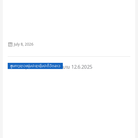
188.ກລຂ10-12-25(ໜັງສືເຊີນ ທ່ານຄຄອຂັ້ນກະຊວງ, ທຽບເທົ່າ ຈຸດ
ປະສານງານ ຄຄອຊ)
July 8, 2026
Posted
ສູນກາງຊາວໜຸ່ມປະຊາຊົນປະຕິວັດລາວ
on