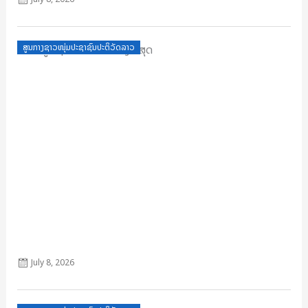
Posted
ສູນກາງຊາວໜຸ່ມປະຊາຊົນປະຕິວັດລາວ
on
ປຶ້ມມູນເຊື້ອ 67 ປີ A5 ແປງລ່າສຸດ
July 8, 2026