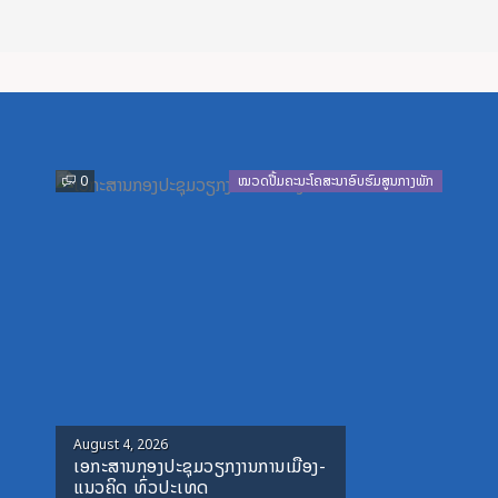
Previous
Next
0
ໝວດປື້ມຄະນະໂຄສະນາອົບຮົມສູນກາງພັກ
Posted
August 4, 2026
ເອກະສານກອງປະຊຸມວຽກງານການເມືອງ-
on
ແນວຄິດ ທົ່ວປະເທດ