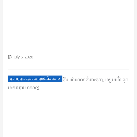
ຄຳເຫັນ
July 8, 2026
Posted
ສູນກາງຊາວໜຸ່ມປະຊາຊົນປະຕິວັດລາວ
on