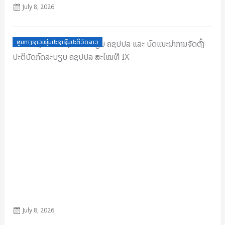
July 8, 2026
Posted
ສູນກາງຊາວໜຸ່ມປະຊາຊົນປະຕິວັດລາວ
on
ຂໍ້ຕົກລົງປະກາດໃຊ້, ກົດລະບຽບ ຄຊປປລ ແລະ ບົດແນະນຳການຈັດຕັ້ງ
ປະຕິບັດກົດລະບຽບ ຄຊປປລ ສະໄໝທີ IX
July 8, 2026