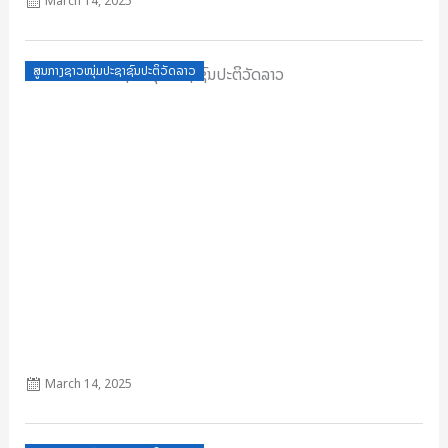
March 14, 2025
Posted
ສູນກາງຊາວໜຸ່ມປະຊາຊົນປະຕິວັດລາວ
on
ກົດໝາຍຄະນະຊາວໜຸ່ມປະຊາຊົນປະຕິວັດລາວ
March 14, 2025