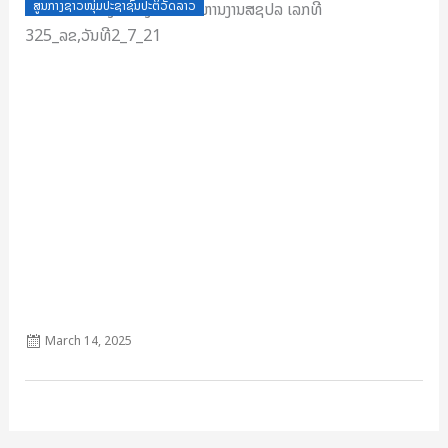
Posted
ສູນກາງຊາວໜຸ່ມປະຊາຊົນປະຕິວັດລາວ
on
ແຜນດຳເນີນງານຂອງຄະນະບໍລິຫານງານສຊປລ ເລກທີ
325_ລຂ,ວັນທີ2_7_21
March 14, 2025