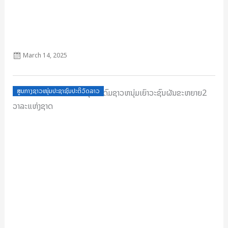
ມະຕິກອງປະຊຸມສາມັນຄົບຄະນະບໍລິຫານງານ ສຊປລ ຄັ້ງທີ 4 ສະໄຫມທີ
VIII
March 14, 2025
Posted
ສູນກາງຊາວໜຸ່ມປະຊາຊົນປະຕິວັດລາວ
on