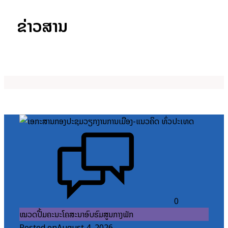
ຂ່າວສານ
0
ໝວດປື້ມຄະນະໂຄສະນາອົບຮົມສູນກາງພັກ
Posted on
August 4, 2026