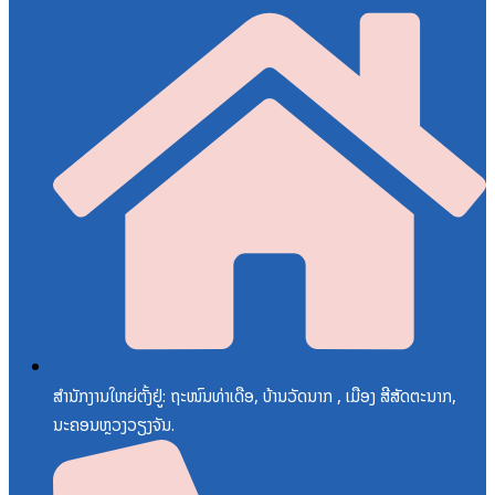
ສຳນັກງານໃຫຍ່ຕັ້ງຢູ່: ຖະໜົນທ່າເດືອ, ບ້ານວັດນາກ , ເມືອງ ສີສັດຕະນາກ,
ນະຄອນຫຼວງວຽງຈັນ.