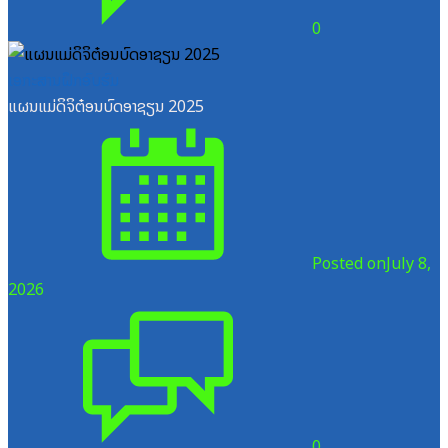
0
ເອກະສານຝຶກອົບຮົມ
ແຜນແມ່ດິຈິຕ໋ອນບົດອາຊຽນ 2025
Posted on
July 8,
2026
0