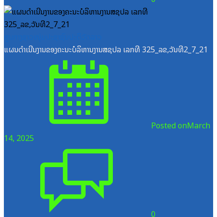
ສູນກາງຊາວໜຸ່ມປະຊາຊົນປະຕິວັດລາວ
ແຜນດຳເນີນງານຂອງຄະນະບໍລິຫານງານສຊປລ ເລກທີ 325_ລຂ,ວັນທີ2_7_21
Posted on
March
14, 2025
0