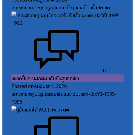
ເອກະສານກອງປະຊຸມວຽກງານການເມືອງ-ແນວຄິດ ທົ່ວປະເທດ
0
ໝວດປື້ມຄະນະໂຄສະນາອົບຮົມສູນກາງພັກ
Posted on
August 4, 2026
ເອກະສານກອງປະຊຸມໂຄສະນາອົບຮົມທົ່ວປະເທດ-ປະຈໍາປີ-1995-
1996