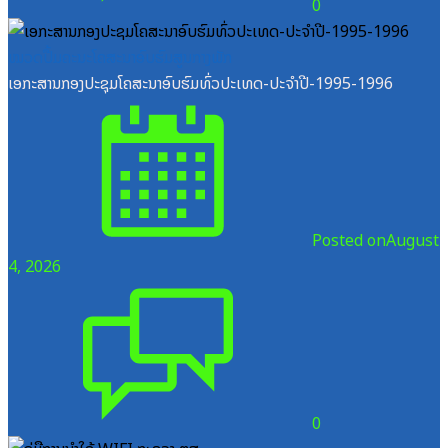
0
ໝວດປື້ມຄະນະໂຄສະນາອົບຮົມສູນກາງພັກ
ເອກະສານກອງປະຊຸມໂຄສະນາອົບຮົມທົ່ວປະເທດ-ປະຈໍາປີ-1995-1996
Posted on
August
4, 2026
0