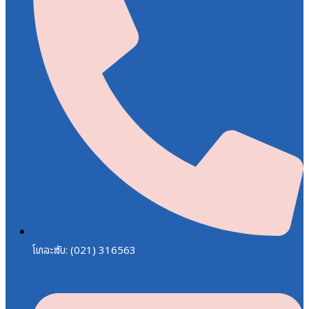
ໂທລະສັບ: (021) 316563