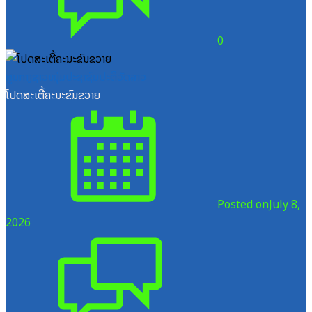
0
ສູນກາງຊາວໜຸ່ມປະຊາຊົນປະຕິວັດລາວ
ໂປດສະເຕີ້ຄະນະຂົນຂວາຍ
Posted on
July 8,
2026