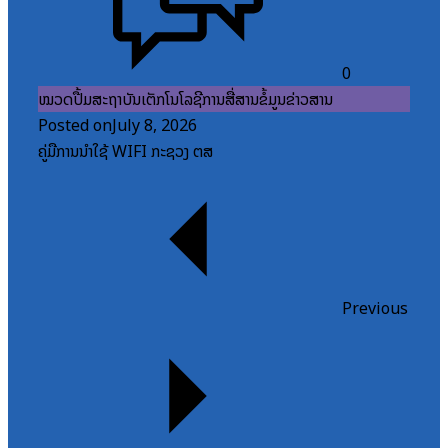
0
ໝວດປື້ມສະຖາບັນເຕັກໂນໂລຊີການສື່ສານຂໍ້ມູນຂ່າວສານ
Posted on
July 8, 2026
ຄູ່ມືການນຳໃຊ້ WIFI ກະຊວງ ຕສ
Previous