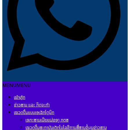
MENU
MENU
ໜ້າຫຼັກ
ຂ່າວສານ ແລະ ກິດຈະກຳ
ໝວດປື້ມແບບເອເລັກໂຕຼນິກ
ເອກະສານເຜີຍແຜ່ຂອງ ກຕສ
ໝວດປື້ມສະຖາບັນເຕັກໂນໂລຊີການສື່ສານຂໍ້ມູນຂ່າວສານ