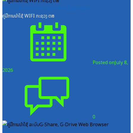
ໝວດປື້ມສະຖາບັນເຕັກໂນໂລຊີການສື່ສານຂໍ້ມູນຂ່າວສານ
ຄູ່ມືການນຳໃຊ້ WIFI ກະຊວງ ຕສ
Posted on
July 8,
2026
0
ເອກະສານຝຶກອົບຮົມ