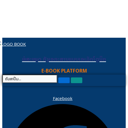
Skip to content
ຫໍສະໝຸດ ຄັງເອກະສານແບບເອເລັກໂຕຼນິກ
ຫໍສະໝຸດ ຄັງເອກະສານແບບເອເລັກໂຕຼນິກ
E-BOOK PLATFORM
Facebook