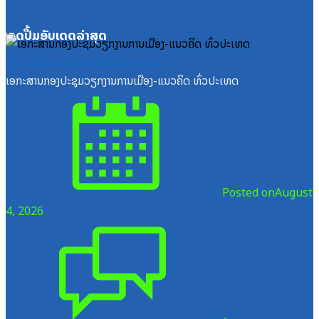
ໝວດປື້ມອັບເດດລ່າສຸດ
ໝວດປື້ມຄະນະໂຄສະນາອົບຮົມສູນກາງພັກ
ເອກະສານກອງປະຊຸມວຽກງານການເມືອງ-ແນວຄິດ ທົ່ວປະເທດ
Posted on
August
4, 2026