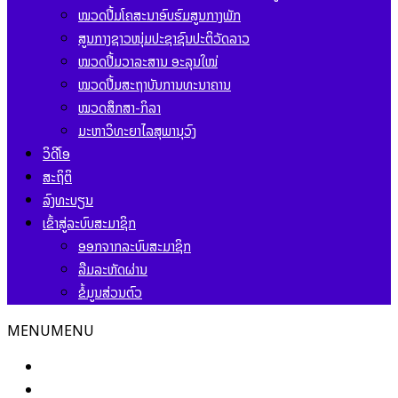
ໝວດປື້ມໂຄສະນາອົບຮົມສູນກາງພັກ
ສູນກາງຊາວໜຸ່ມປະຊາຊົນປະຕິວັດລາວ
ໝວດປື້ມວາລະສານ ອະລຸນໃໝ່
ໝວດປື້ມສະຖາບັນການທະນາຄານ
ໝວດສຶກສາ-ກິລາ
ມະຫາວິທະຍາໄລສຸພານຸວົງ
ວິດີໂອ
ສະຖິຕິ
ລົງທະບຽນ
ເຂົ້າສູ່ລະບົບສະມາຊິກ
ອອກຈາກລະບົບສະມາຊິກ
ລືມລະຫັດຜ່ານ
ຂໍ້ມູນສ່ວນຕົວ
MENU
MENU
ໜ້າຫຼັກ
ຂ່າວສານ ແລະ ກິດຈະກຳ