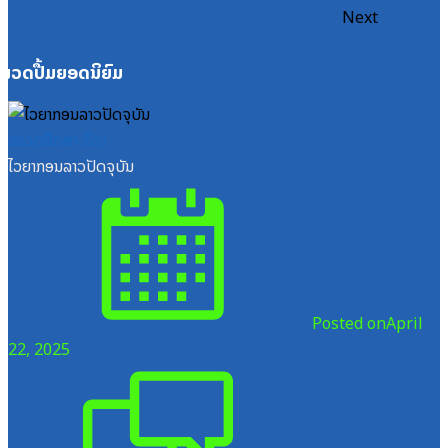
Next
ໝວດປື້ມຍອດນິຍົມ
ໝວດສຶກສາ-ກິລາ
ໄວຍາກອນລາວປັດຈຸບັນ
Posted on
April
22, 2025